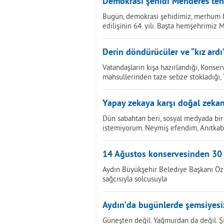
Demokrasi şehidi Menderes’ten
Bugün, demokrasi şehidimiz, merhum 
edilişinin 64. yılı. Başta hemşehrimiz
Derin döndürücüler ve “kız ardı
Vatandaşların kışa hazırlandığı, Konserv
mahsullerinden taze sebze stokladığı
Yapay zekaya karşı doğal zekan
Dün sabahtan beri, sosyal medyada bir 
istemiyorum. Neymiş efendim, Anıtkab
14 Ağustos konservesinden 30
Aydın Büyükşehir Belediye Başkanı Öz
sağcısıyla solcusuyla
Aydın’da bugünlerde şemsiyesi
Güneşten değil. Yağmurdan da değil. 