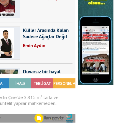
Küller Arasında Kalan
Sadece Ağaçlar Değil
Emin Aydın
Duvarsız bir hayat
Furkan SARICA
GÜNDEMDE NELER
OLMALI?
Ali Sarayköylü