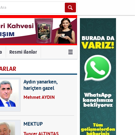
va
Resmi ilanlar
ARLAR
Aydın yanarken,
hariçten gazel
okuyarak kalpleri de
Mehmet AYDIN
kırmayın...
MEKTUP
Tuncer ALTINTAŞ