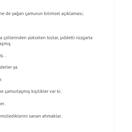
erine de yağan çamurun bilimsel açıklaması;
a çöllerinden yükselen tozlar, şiddetli rüzgarla
aşmış.
mış…
derler ya.
r.
 çamurlaşmış kişilikler var ki..
er..
temizlediklerini sanan ahmaklar..