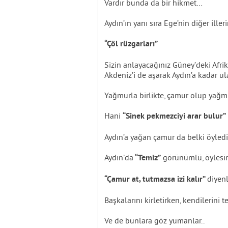
Vardır bunda da bir hikmet…
Aydın’ın yanı sıra Ege’nin diğer ill
“Çöl rüzgarları”
Sizin anlayacağınız Güney’deki Afrik
Akdeniz’i de aşarak Aydın’a kadar ul
Yağmurla birlikte, çamur olup yağ
Hani
“Sinek pekmezciyi arar bulur”
Aydın’a yağan çamur da belki öyledi
Aydın’da
görünümlü, öylesine
“Temiz”
diyenl
“Çamur at, tutmazsa izi kalır”
Başkalarını kirletirken, kendilerini 
Ve de bunlara göz yumanlar..