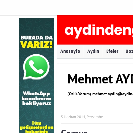
Anasayfa
Aydın
Efeler
Bo
Mehmet AY
(Özlü-Yorum)
mehmet.aydin@aydind
5 Haziran 2014, Perşembe