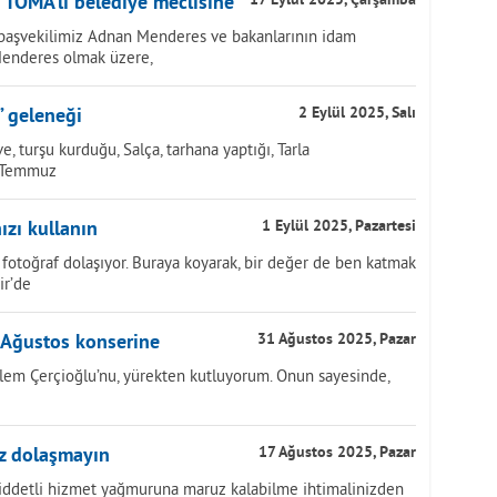
 TOMA’lı belediye meclisine
17 Eylül 2025, Çarşamba
başvekilimiz Adnan Menderes ve bakanlarının idam
 Menderes olmak üzere,
” geleneği
2 Eylül 2025, Salı
e, turşu kurduğu, Salça, tarhana yaptığı, Tarla
, Temmuz
ızı kullanın
1 Eylül 2025, Pazartesi
fotoğraf dolaşıyor. Buraya koyarak, bir değer de ben katmak
ir’de
 Ağustos konserine
31 Ağustos 2025, Pazar
lem Çerçioğlu’nu, yürekten kutluyorum. Onun sayesinde,
z dolaşmayın
17 Ağustos 2025, Pazar
Şiddetli hizmet yağmuruna maruz kalabilme ihtimalinizden