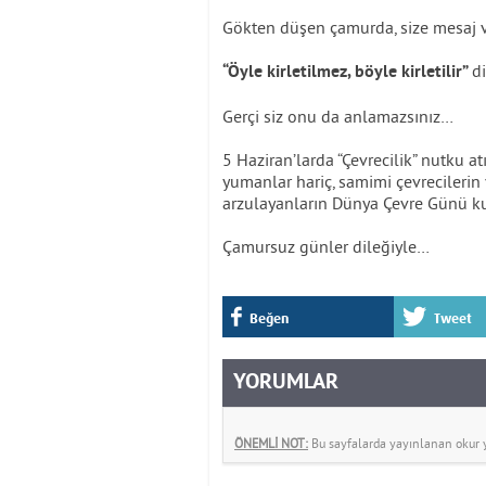
Gökten düşen çamurda, size mesaj v
d
“Öyle kirletilmez, böyle kirletilir”
Gerçi siz onu da anlamazsınız…
5 Haziran’larda “Çevrecilik” nutku a
yumanlar hariç, samimi çevrecilerin 
arzulayanların Dünya Çevre Günü ku
Çamursuz günler dileğiyle…
Beğen
Tweet
YORUMLAR
ÖNEMLİ NOT:
Bu sayfalarda yayınlanan okur yo