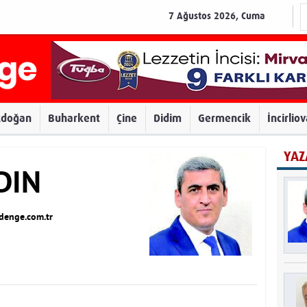
7 Ağustos 2026, Cuma
zdoğan
Buharkent
Çine
Didim
Germencik
İncirlio
YAZ
DIN
enge.com.tr