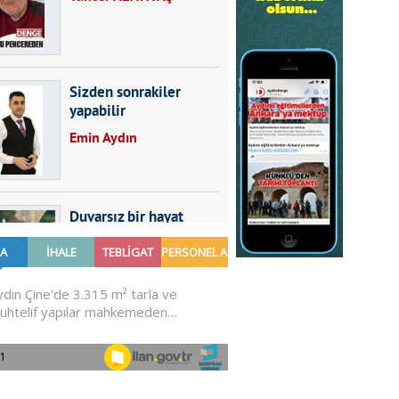
Sizden sonrakiler
yapabilir
Emin Aydın
Duvarsız bir hayat
Furkan SARICA
GÜNDEMDE NELER
OLMALI?
Ali Sarayköylü