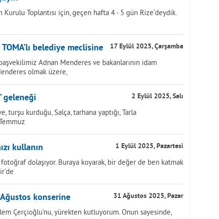
 Kurulu Toplantısı için, geçen hafta 4 - 5 gün Rize’deydik.
 TOMA’lı belediye meclisine
17 Eylül 2025, Çarşamba
başvekilimiz Adnan Menderes ve bakanlarının idam
 Menderes olmak üzere,
” geleneği
2 Eylül 2025, Salı
e, turşu kurduğu, Salça, tarhana yaptığı, Tarla
, Temmuz
ızı kullanın
1 Eylül 2025, Pazartesi
fotoğraf dolaşıyor. Buraya koyarak, bir değer de ben katmak
ir’de
 Ağustos konserine
31 Ağustos 2025, Pazar
lem Çerçioğlu’nu, yürekten kutluyorum. Onun sayesinde,