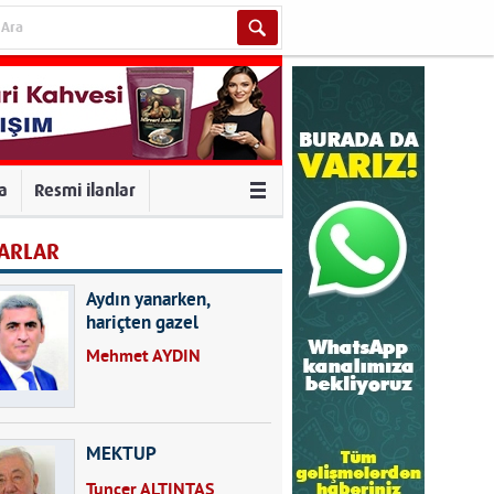
va
Resmi ilanlar
ARLAR
Aydın yanarken,
hariçten gazel
okuyarak kalpleri de
Mehmet AYDIN
kırmayın...
MEKTUP
Tuncer ALTINTAŞ