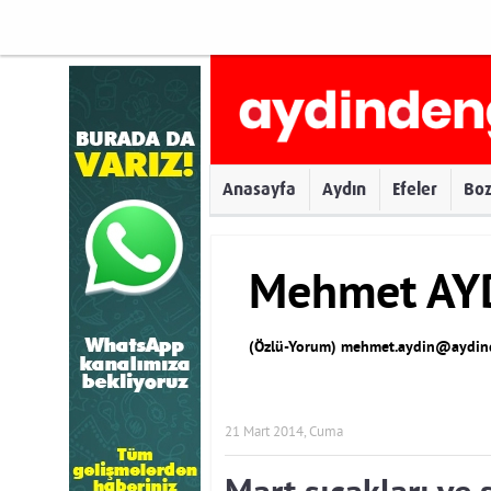
Anasayfa
Aydın
Efeler
Bo
Mehmet AY
(Özlü-Yorum)
mehmet.aydin@aydind
21 Mart 2014, Cuma