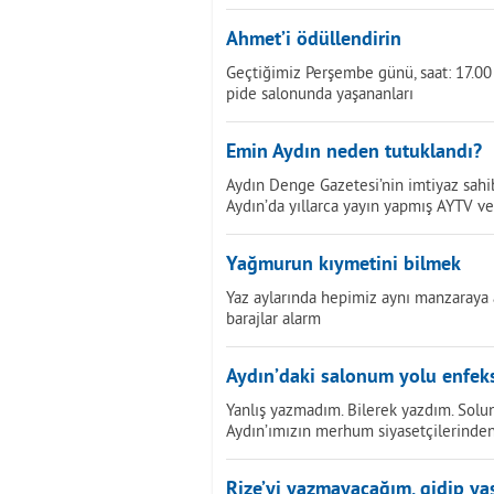
Ahmet’i ödüllendirin
Geçtiğimiz Perşembe günü, saat: 17.00 s
pide salonunda yaşananları
Emin Aydın neden tutuklandı?
Aydın Denge Gazetesi’nin imtiyaz sahi
Aydın’da yıllarca yayın yapmış AYTV v
Yağmurun kıymetini bilmek
Yaz aylarında hepimiz aynı manzaraya al
barajlar alarm
Aydın’daki salonum yolu enfeks
Yanlış yazmadım. Bilerek yazdım. Solun
Aydın’ımızın merhum siyasetçilerinde
Rize’yi yazmayacağım, gidip ya