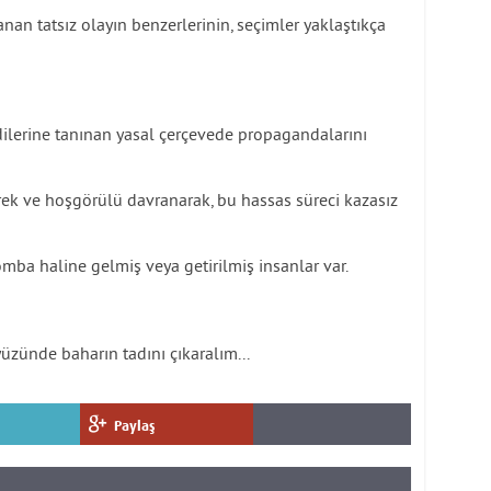
anan tatsız olayın benzerlerinin, seçimler yaklaştıkça
ndilerine tanınan yasal çerçevede propagandalarını
k ve hoşgörülü davranarak, bu hassas süreci kazasız
ba haline gelmiş veya getirilmiş insanlar var.
zünde baharın tadını çıkaralım...
Paylaş