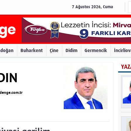
7 Ağustos 2026, Cuma
zdoğan
Buharkent
Çine
Didim
Germencik
İncirlio
YAZ
DIN
enge.com.tr