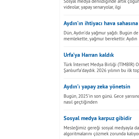
Sosyal medya denildiğinde artık çoğumu
videolar, yapay senaryolar, ilgi
Aydın’ın ihtiyacı hava sahasına
Dün, Aydın’da yağmur yağdı. Bugün de
memlekette, yağmur berekettir. Aydın
Urfa’ya Harran kaldık
Türk İnternet Medya Birliği (TİMBİR) O
Şanlıurfa’daydık. 2026 yılının bu ilk to
Aydın’ı yapay zeka yönetsin
Bugün, 2025’in son günü. Gece yarısında
nasıl geçtiğinden
Sosyal medya karpuz gibidir
Mesleğimiz gereği sosyal medyayla da i
algoritmalarını çözmek zorunda kalıyo