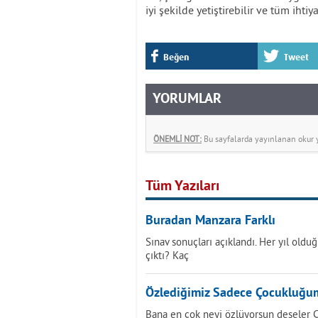
iyi şekilde yetiştirebilir ve tüm ihtiya
Beğen
Tweet
YORUMLAR
ÖNEMLİ NOT:
Bu sayfalarda yayınlanan okur yo
Tüm Yazıları
Buradan Manzara Farklı
Sınav sonuçları açıklandı. Her yıl oldu
çıktı? Kaç
Özlediğimiz Sadece Çocukluğu
Bana en çok neyi özlüyorsun deseler 