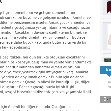
k
gelişim dönemlerini ve gelişim dönemlerinin
ocuk sürekli bir büyüme ve gelişme içindedir. Anneler ve
dilerine benzemesini isterler. Ancak çocuk anneden ve
. Bu nedenle çocuğunuza yaklaşımlarınız ve çocuğunuzun
emlidir. Çocukların davranış özelliklerini bilmek ve
elişimini yönlendirebilmek için önemlidir. Böylece
geçmede daha büyük katkılarda bulunabilir ya da bir
 fark edebilirsiniz
e geçirdikleri, her gün birlikte oldukları çocuklarını
nların psikososyal gelişimini iyi yönde yönlendirmekte
uğun her durumundan haberdar olmalı ve onunla
e giydirmek, yedirmek gibi ihtiyaçlarını karşılamakla
 yönden de doyurmak gerekir. Bunun için de anne-
 olması gerekir. Çocuğun ailesi ile kurduğu ilişki, diğer
 oluşturur. Eğer siz çocuğunuzla iyi bir ilişki
 sevgiyi hissettirebildiyseniz çocukta yaşamıyla ilgili
çin önemli bir diğer noktadır. Çocuğunuzla