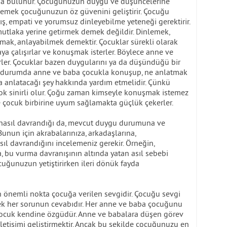
da bulunur. Çocuğunuzun duygu ve düşüncelerine
lemek çocuğunuzun öz güvenini geliştirir. Çocuğu
ış, empati ve yorumsuz dinleyebilme yeteneği gerektirir.
utlaka yerine getirmek demek değildir. Dinlemek,
mak, anlayabilmek demektir. Çocuklar sürekli olarak
ya çalışırlar ve konuşmak isterler. Böylece anne ve
rler. Çocuklar bazen duygularını ya da düşündüğü bir
Bu durumda anne ve baba çocukla konuşup, ne anlatmak
a anlatacağı şey hakkında yardım etmelidir. Çünkü
ok sinirli olur. Çoğu zaman kimseyle konuşmak istemez
çocuk birbirine uyum sağlamakta güçlük çekerler.
sıl davrandığı da, mevcut duygu durumuna ve
Bunun için akrabalarınıza, arkadaşlarına,
sıl davrandığını incelemeniz gerekir. Örneğin,
 bu vurma davranışının altında yatan asıl sebebi
cuğunuzun yetiştirirken ileri dönük fayda
önemli nokta çocuğa verilen sevgidir. Çocuğu sevgi
ek her sorunun cevabıdır. Her anne ve baba çocuğunu
er çocuk kendine özgüdür. Anne ve babalara düşen görev
etişimi geliştirmektir. Ancak bu şekilde çocuğunuzu en