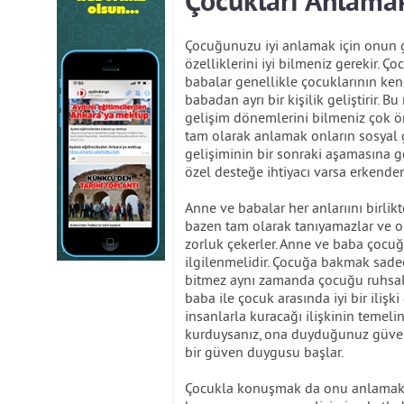
Çocukları Anlama
Çocuğunuzu iyi anlamak için onun 
özelliklerini iyi bilmeniz gerekir. Ç
babalar genellikle çocuklarının ken
babadan ayrı bir kişilik geliştirir
gelişim dönemlerini bilmeniz çok ön
tam olarak anlamak onların sosyal g
gelişiminin bir sonraki aşamasına 
özel desteğe ihtiyacı varsa erkenden
Anne ve babalar her anlarıını birlikt
bazen tam olarak tanıyamazlar ve o
zorluk çekerler. Anne ve baba çoc
ilgilenmelidir. Çocuğa bakmak sadec
bitmez aynı zamanda çocuğu ruhsal
baba ile çocuk arasında iyi bir ilişki
insanlarla kuracağı ilişkinin temelini
kurduysanız, ona duyduğunuz güveni,
bir güven duygusu başlar.
Çocukla konuşmak da onu anlamak i