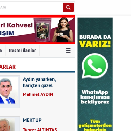
va
Resmi ilanlar
ARLAR
Aydın yanarken,
hariçten gazel
okuyarak kalpleri de
Mehmet AYDIN
kırmayın...
MEKTUP
Tuncer ALTINTAŞ