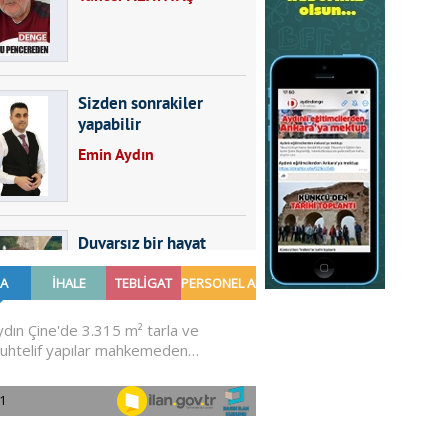
Sizden sonrakiler
yapabilir
Emin Aydın
Duvarsız bir hayat
Furkan SARICA
GÜNDEMDE NELER
OLMALI?
Ali Sarayköylü