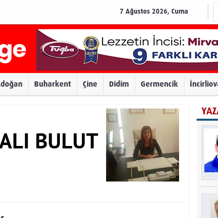
7 Ağustos 2026, Cuma
zdoğan
Buharkent
Çine
Didim
Germencik
İncirlio
YAZ
BALI BULUT