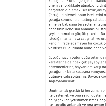
konuşmanız onun gelişimine katkı
önem verip, dikkate almak, onu din
gerçekten dinlemek; sessizlik, anlay
Çocuğu dinlemek onun isteklerini m
çocuğa sorununu anlattırıp rahatlat
anne ve babasına bir şeyler anlatma
babasının kendisini anlamasını iste
şeyi anlatmakta güçlük çekerler. 
istediğini anlamaya çalışmalı ve on
kendini ifade edemeyen bir çocuk ç
ve küser. Bu durumda anne-baba ve 
Çocuğunuzun bulunduğu ortamda na
karakterine dair pek çok şey söyler. 
öğretmenlerine, hayvanlara karşı na
çocuğunuz bir arkadaşına vuruyorsa,
bulmaya çalışabilirsiniz. Böylece ço
sağlayabilirsiniz.
Unutmamak gerekir ki her zaman en 
ile beslemek ve ona sevgi gösterm
en iyi şekilde yetiştirmek ister. H
ise, çocuğu anlamak ve ona uygun il