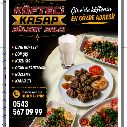
çok abone, ne kadar çok abone o kadar çok para demek...
Tüm yazıları
• Deepfake Çağında Sesimiz ve Yüzümüz Kime Ait?
• Yakında Telefonumuz Bizi Bizden Daha İyi Tanıyacak?
• Yapay Zeka Üniversite Bölümlerini Kapatmaya Başladı Bile!
• “BİLGE” İle Birlikte Uzmanlar Geliyor!
• “Agentic Commerce” Çağı Başlıyor
• Dijital Monoteizm Mi?!
• Bilişimde Gizli Ağlar: Görünmez Krallar!
• GPT Yazdı: Ben Kimim!
• Günlük Hayatımızın İçindeki Tuzaklar! Aman Dikkat!
• Dijital Hayatın Açık Sırları: Bildiğimizi Sandığımız Ama Aslında