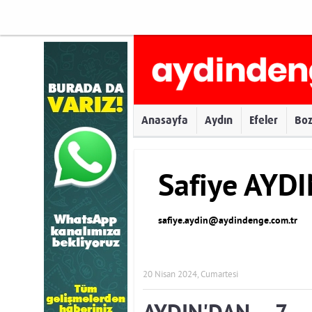
Anasayfa
Aydın
Efeler
Bo
Safiye AYD
safiye.aydin@aydindenge.com.tr
20 Nisan 2024, Cumartesi