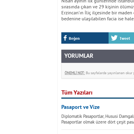
Nisan ayının ilk günlerinde İstanbu
sırasında çıkan ve 29 kişinin ölümü
Erzincan’ın İliç ilçesinde bir made
bedenine ulaşılabilen facia ise hale
Beğen
Tweet
YORUMLAR
ÖNEMLİ NOT:
Bu sayfalarda yayınlanan okur yo
Tüm Yazıları
Pasaport ve Vize
Diplomatik Pasaportlar, Hususi Damgal
Pasaportlar olmak üzere dört çeşit pas