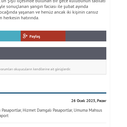
l’un Şişli ilçesinde bulunan bir gece kulübünün tadilatı
yle sonuçlanan yangın faciası ile şubat ayında
n ocağında yaşanan ve henüz ancak iki kişinin cansız
n herkesin hatırında.
Paylaş
rumları okuyucuların kendilerine ait görüşlerdir.
26 Ocak 2025, Pazar
ı Pasaportlar, Hizmet Damgalı Pasaportlar, Umuma Mahsus
aport