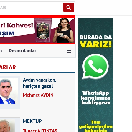
va
Resmi ilanlar
ARLAR
Aydın yanarken,
hariçten gazel
okuyarak kalpleri de
Mehmet AYDIN
kırmayın...
MEKTUP
Tuncer ALTINTAŞ