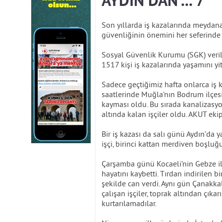
AYDIN'DAN ... 7
Son yıllarda iş kazalarında meydana 
güvenliğinin önemini her seferinde 
Sosyal Güvenlik Kurumu (SGK) verile
1517 kişi iş kazalarında yaşamını yit
Sadece geçtiğimiz hafta onlarca iş
saatlerinde Muğla’nın Bodrum ilçesin
kayması oldu. Bu sırada kanalizasy
altında kalan işçiler oldu. AKUT ekip
Bir iş kazası da salı günü Aydın’da 
işçi, birinci kattan merdiven boşlu
Çarşamba günü Kocaeli’nin Gebze il
hayatını kaybetti. Tırdan indirilen 
şekilde can verdi. Aynı gün Çanakka
çalışan işçiler, toprak altından çı
kurtarılamadılar.