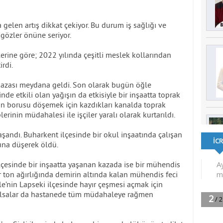
gelen artış dikkat çekiyor. Bu durum iş sağlığı ve
gözler önüne seriyor.
rine göre; 2022 yılında çeşitli meslek kollarından
irdi.
 kazası meydana geldi. Son olarak bugün öğle
de etkili olan yağışın da etkisiyle bir inşaatta toprak
on borusu döşemek için kazdıkları kanalda toprak
lerinin müdahalesi ile işçiler yaralı olarak kurtarıldı.
yaşandı. Buharkent ilçesinde bir okul inşaatında çalışan
ğuna düşerek öldü.
çesinde bir inşaatta yaşanan kazada ise bir mühendis
bir ton ağırlığında demirin altında kalan mühendis feci
le’nin Lapseki ilçesinde hayır çeşmesi açmak için
karılsalar da hastanede tüm müdahaleye rağmen