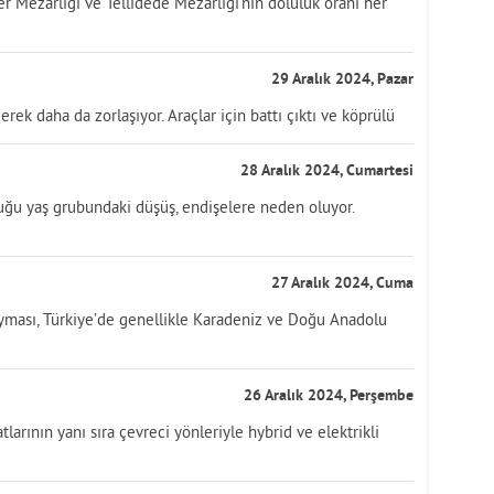
r Mezarlığı ve Tellidede Mezarlığı’nın doluluk oranı her
29 Aralık 2024, Pazar
rek daha da zorlaşıyor. Araçlar için battı çıktı ve köprülü
28 Aralık 2024, Cumartesi
lduğu yaş grubundaki düşüş, endişelere neden oluyor.
27 Aralık 2024, Cuma
ayması, Türkiye’de genellikle Karadeniz ve Doğu Anadolu
26 Aralık 2024, Perşembe
larının yanı sıra çevreci yönleriyle hybrid ve elektrikli