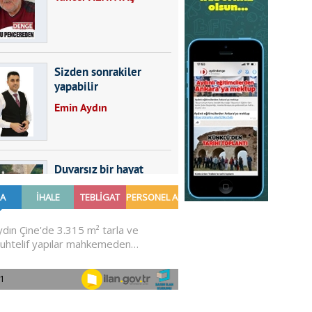
Sizden sonrakiler
yapabilir
Emin Aydın
Duvarsız bir hayat
Furkan SARICA
GÜNDEMDE NELER
OLMALI?
Ali Sarayköylü