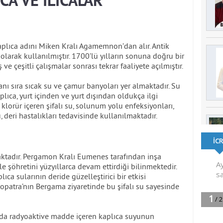
CA VE ILICALAR
 Kaplıca adını Miken Kralı Agamemnon’dan alır. Antik
arak kullanılmıştır. 1700’lü yılların sonuna doğru bir
ve çeşitli çalışmalar sonrası tekrar faaliyete açılmıştır.
ı sıra sıcak su ve çamur banyoları yer almaktadır. Su
lıca, yurt içinden ve yurt dışından oldukça ilgi
lorür içeren şifalı su, solunum yolu enfeksiyonları,
eri hastalıkları tedavisinde kullanılmaktadır.
ktadır. Pergamon Kralı Eumenes tarafından inşa
le şöhretini yüzyıllarca devam ettirdiği bilinmektedir.
plıca sularının deride güzelleştirici bir etkisi
eopatra’nın Bergama ziyaretinde bu şifalı su sayesinde
nda radyoaktive madde içeren kaplıca suyunun