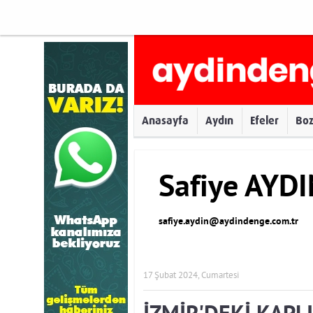
Anasayfa
Aydın
Efeler
Bo
Safiye AYD
safiye.aydin@aydindenge.com.tr
17 Şubat 2024, Cumartesi