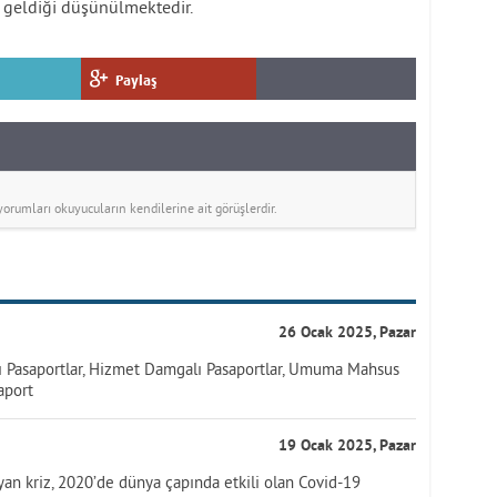
i geldiği düşünülmektedir.
Paylaş
rumları okuyucuların kendilerine ait görüşlerdir.
26 Ocak 2025, Pazar
ı Pasaportlar, Hizmet Damgalı Pasaportlar, Umuma Mahsus
aport
19 Ocak 2025, Pazar
an kriz, 2020’de dünya çapında etkili olan Covid-19