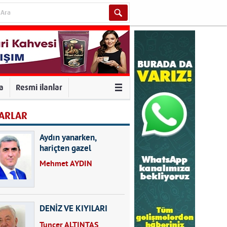
va
Resmi ilanlar
ARLAR
Aydın yanarken,
hariçten gazel
okuyarak kalpleri de
Mehmet AYDIN
kırmayın...
DENİZ VE KIYILARI
Tuncer ALTINTAŞ