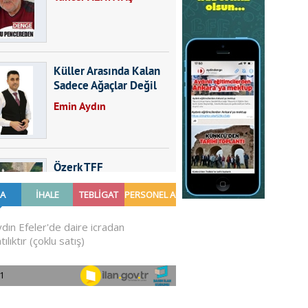
Küller Arasında Kalan
Sadece Ağaçlar Değil
Emin Aydın
Özerk TFF
Furkan SARICA
GÜNDEMDE NELER
OLMALI?
Ali Sarayköylü