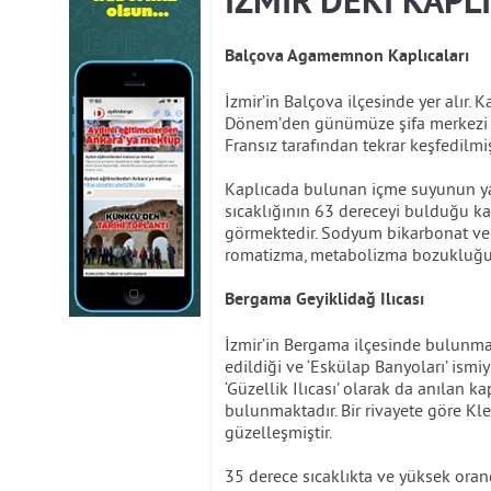
İZMİR'DEKİ KAPLI
Balçova Agamemnon Kaplıcaları
İzmir’in Balçova ilçesinde yer alır.
Dönem’den günümüze şifa merkezi ol
Fransız tarafından tekrar keşfedilmiş 
Kaplıcada bulunan içme suyunun yan
sıcaklığının 63 dereceyi bulduğu kap
görmektedir. Sodyum bikarbonat ve k
romatizma, metabolizma bozukluğu, d
Bergama Geyiklidağ Ilıcası
İzmir’in Bergama ilçesinde bulunma
edildiği ve ‘Eskülap Banyoları’ ismiy
‘Güzellik Ilıcası’ olarak da anılan ka
bulunmaktadır. Bir rivayete göre Kl
güzelleşmiştir.
35 derece sıcaklıkta ve yüksek ora