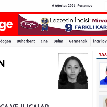
6 Ağustos 2026, Perşembe
zdoğan
Buharkent
Çine
Didim
Germencik
İncirlio
YAZ
IN