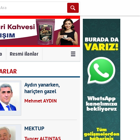
va
Resmi ilanlar
ARLAR
Aydın yanarken,
hariçten gazel
okuyarak kalpleri de
Mehmet AYDIN
kırmayın...
MEKTUP
Tuncer ALTINTAŞ