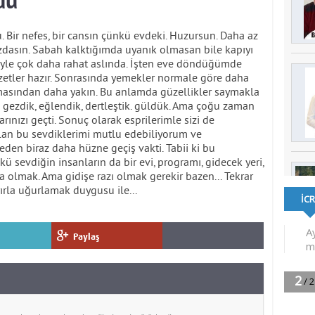
du
u. Bir nefes, bir cansın çünkü evdeki. Huzursun. Daha az
dasın. Sabah kalktığımda uyanık olmasan bile kapıyı
böyle çok daha rahat aslında. İşten eve döndüğümde
ezzetler hazır. Sonrasında yemekler normale göre daha
uşmasından daha yakın. Bu anlamda güzellikler saymakla
e gezdik, eğlendik, dertleştik. güldük. Ama çoğu zaman
ınızı geçti. Sonuç olarak esprilerimle sizi de
lan bu sevdiklerimi mutlu edebiliyorum ve
den biraz daha hüzne geçiş vakti. Tabii ki bu
ü sevdiğin insanların da bir evi, programı, gidecek yeri,
da olmak. Ama gidişe razı olmak gerekir bazen... Tekrar
rla uğurlamak duygusu ile...
Paylaş