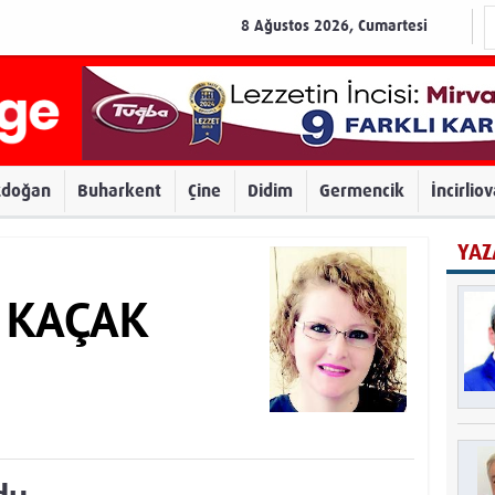
8 Ağustos 2026, Cumartesi
zdoğan
Buharkent
Çine
Didim
Germencik
İncirlio
YAZ
r KAÇAK