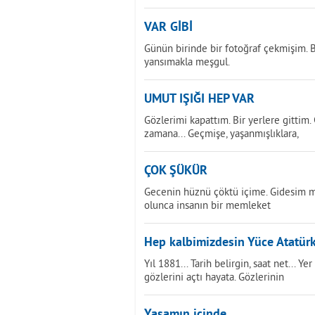
VAR GİBİ
Günün birinde bir fotoğraf çekmişim. Be
yansımakla meşgul.
UMUT IŞIĞI HEP VAR
Gözlerimi kapattım. Bir yerlere gittim.
zamana... Geçmişe, yaşanmışlıklara,
ÇOK ŞÜKÜR
Gecenin hüznü çöktü içime. Gidesim m
olunca insanın bir memleket
Hep kalbimizdesin Yüce Atatür
Yıl 1881... Tarih belirgin, saat net... Y
gözlerini açtı hayata. Gözlerinin
Yaşamın içinde