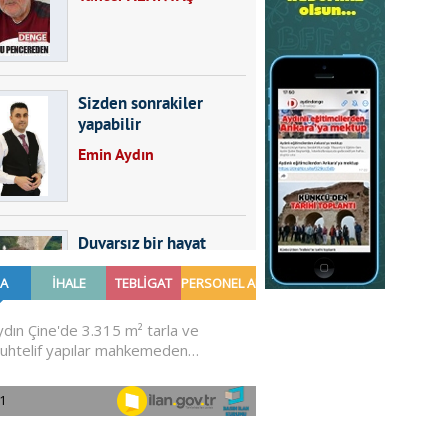
Sizden sonrakiler
yapabilir
Emin Aydın
Duvarsız bir hayat
Furkan SARICA
GÜNDEMDE NELER
OLMALI?
Ali Sarayköylü