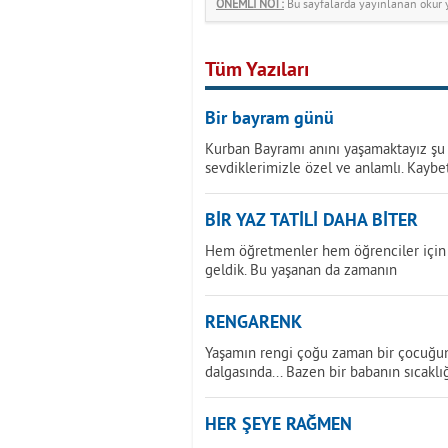
ÖNEMLİ NOT:
Bu sayfalarda yayınlanan okur yo
Tüm Yazıları
Bir bayram günü
Kurban Bayramı anını yaşamaktayız şu a
sevdiklerimizle özel ve anlamlı. Kaybe
BİR YAZ TATİLİ DAHA BİTER
Hem öğretmenler hem öğrenciler için 
geldik. Bu yaşanan da zamanın
RENGARENK
Yaşamın rengi çoğu zaman bir çocuğun 
dalgasında... Bazen bir babanın sıcaklı
HER ŞEYE RAĞMEN