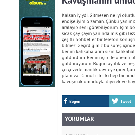
Kavuşmanın umu
Kalsan iyiydi. Gitmesen ne iyi olurd
endişeliyim o zaman. Çünkü yanımız
aralayıp seni görebiliyorum. İçim 
sıcak çay, çayın yanında mis gibi l
çeşitli. Sohbetler bir telefon kon
bitmez. Geçirdiğimiz bu süreç içind
benim kahkahalarım sizin kahkahalar
güldürdüm. Benim için de önemli o
güldürüyorum. Bugün ayrılık ve neşe
çerçevede mantık devreye girer. Çünk
planı var. Gönül ister ki hep bir ara
kavuşmak umuduyla diyerek ve hayı
Beğen
Tweet
YORUMLAR