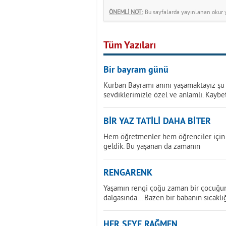
ÖNEMLİ NOT:
Bu sayfalarda yayınlanan okur yo
Tüm Yazıları
Bir bayram günü
Kurban Bayramı anını yaşamaktayız şu a
sevdiklerimizle özel ve anlamlı. Kaybe
BİR YAZ TATİLİ DAHA BİTER
Hem öğretmenler hem öğrenciler için 
geldik. Bu yaşanan da zamanın
RENGARENK
Yaşamın rengi çoğu zaman bir çocuğun 
dalgasında... Bazen bir babanın sıcaklı
HER ŞEYE RAĞMEN