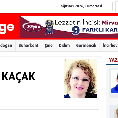
8 Ağustos 2026, Cumartesi
zdoğan
Buharkent
Çine
Didim
Germencik
İncirlio
YAZ
r KAÇAK