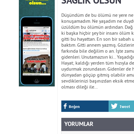
SAĞLIK OLSUN
Düşündüm de bu ölümü ne yere ne g
konuşamadım. Ne yaşadım ne duydu
üzüldüm bu ölümün ardından. Dağ g
ki başka hiçbir şey bir insanı ölüm 
gitti bu hayattan. En son bir sabah 
baktım. Gitti annem yazmış. Gözle
farkında bile değilim o an. İşte za
gidenleri. Unutamazsın ki... Yaşadı
Hayat; kaldığı yerden tüm hızıyla d
uydurmak zorundasın. Gidenler de he
dünyadan göçüp gitmiş olabilir ama a
sevdiklerinizi başınızdan eksik etme
olması dileği ile...
Beğen
Tweet
YORUMLAR