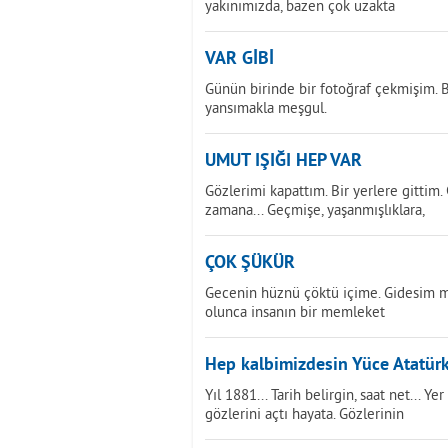
yakınımızda, bazen çok uzakta
VAR GİBİ
Günün birinde bir fotoğraf çekmişim. Be
yansımakla meşgul.
UMUT IŞIĞI HEP VAR
Gözlerimi kapattım. Bir yerlere gittim.
zamana... Geçmişe, yaşanmışlıklara,
ÇOK ŞÜKÜR
Gecenin hüznü çöktü içime. Gidesim m
olunca insanın bir memleket
Hep kalbimizdesin Yüce Atatür
Yıl 1881... Tarih belirgin, saat net... Y
gözlerini açtı hayata. Gözlerinin