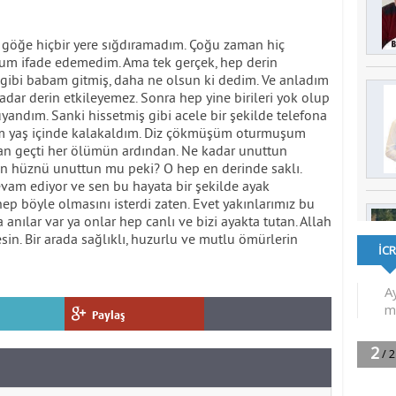
öğe hiçbir yere sığdıramadım. Çoğu zaman hiç
m ifade edemedim. Ama tek gerçek, hep derin
ibi babam gitmiş, daha ne olsun ki dedim. Ve anladım
kadar derin etkileyemez. Sonra hep yine birileri yok olup
uyandım. Sanki hissetmiş gibi acele bir şekilde telefona
rim yaş içinde kalakaldım. Diz çökmüşüm oturmuşum
man geçti her ölümün ardından. Ne kadar unuttun
ğın hüznü unuttun mu peki? O hep en derinde saklı.
evam ediyor ve sen bu hayata bir şekilde ayak
p böyle olmasını isterdi zaten. Evet yakınlarımız bu
nılar var ya onlar hep canlı ve bizi ayakta tutan. Allah
sin. Bir arada sağlıklı, huzurlu ve mutlu ömürlerin
Paylaş