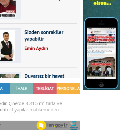
Sizden sonrakiler
yapabilir
Emin Aydın
Duvarsız bir hayat
Furkan SARICA
GÜNDEMDE NELER
OLMALI?
Ali Sarayköylü