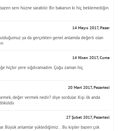
bazen seni hüzne sarabilir. Bir bakarsın ki hiç beklemediğin
14 Mayıs 2017, Pazar
bulduğumuz ya da gerçekten genel anlamda değerli olan
en
14 Nisan 2017, Cuma
e hiçbir yere sığdıramadım. Çoğu zaman hiç
20 Mart 2017, Pazartesi
emek, değer vermek nedir? diye sordular. Kişi ilk anda
 döküldü
27 Şubat 2017, Pazartesi
ar. Büyük anlamlar yüklediğimiz... Bu kişiler bazen çok