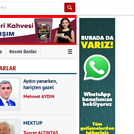
va
Resmi ilanlar
ARLAR
Aydın yanarken,
hariçten gazel
okuyarak kalpleri de
Mehmet AYDIN
kırmayın...
MEKTUP
Tuncer ALTINTAŞ