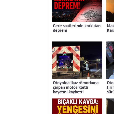
Gece saatlerinde korkutan
Mak
deprem
Kar
Otoyolda ikaz römorkuna
Oto
çarpan motosikletli
tırı
hayatını kaybetti
sür