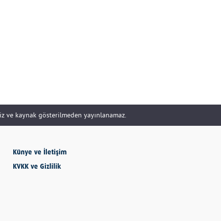
DOĞRU YÖNETİLİR?
Uzm. Özge Apak
Çerçioğlu'nu Kurtaran
Paralar...
SERHAN SEYHAN
siz ve kaynak gösterilmeden yayınlanamaz.
KISSA’DAN HİSSE…
İBRAHİM AYVAZOĞLU
Künye ve İletişim
KVKK ve Gizlilik
Vicdan, kanla ölçülmez
Selime Aydemir