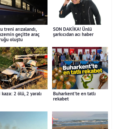
u treni arızalandı,
SON DAKİKA! Ünlü
zemin geçitte araç
şarkıcıdan acı haber
ruğu oluştu
 kaza: 2 ölü, 2 yaralı
Buharkent'te en tatlı
rekabet