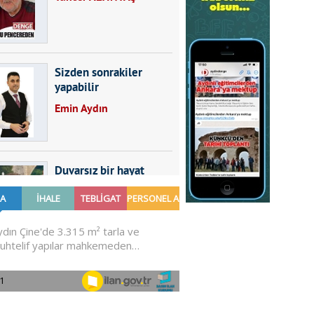
Sizden sonrakiler
yapabilir
Emin Aydın
Duvarsız bir hayat
Furkan SARICA
GÜNDEMDE NELER
OLMALI?
Ali Sarayköylü