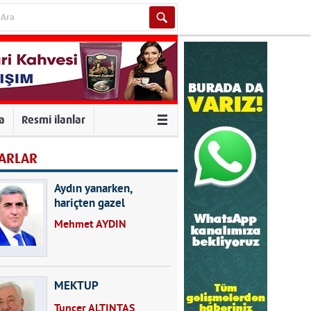
va
Resmi ilanlar
ARLAR
Aydın yanarken,
hariçten gazel
okuyarak kalpleri de
Mehmet AYDIN
kırmayın...
MEKTUP
Tuncer ALTINTAŞ