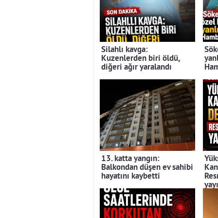
Silahlı kavga:
Sök
Kuzenlerden biri öldü,
yan
diğeri ağır yaralandı
Ham
13. katta yangın:
Yük
Balkondan düşen ev sahibi
Kan
hayatını kaybetti
Res
yay