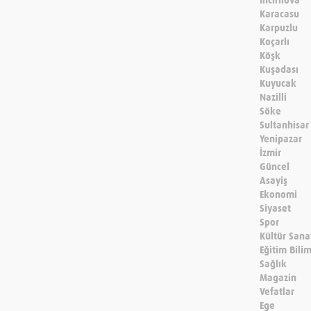
İncirliova
Karacasu
Karpuzlu
Koçarlı
Köşk
Kuşadası
Kuyucak
Nazilli
Söke
Sultanhisar
Yenipazar
İzmir
Güncel
Asayiş
Ekonomi
Siyaset
Spor
Kültür Sana
Eğitim Bili
Sağlık
Magazin
Vefatlar
Ege