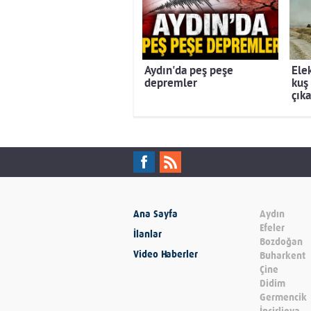
Aydın'da peş peşe
Elek
depremler
kuş
çıka
Ana Sayfa
Aydın
Efeler
İlanlar
Bozdoğan
Video Haberler
Buharkent
Çine
Didim
Germencik