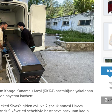
rım Kongo Kanamalı Ateşi (KKKA) hastalığına yakalanan
e hayatını kaybetti.
leketi Sivas'a giden evli ve 2 çocuk annesi Havva
landı. Şikâyetleri sebebiyle hastaneye başvuran kadın,