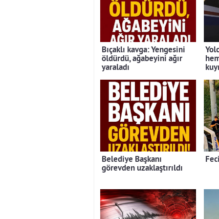
Bıçaklı kavga: Yengesini
Yolc
öldürdü, ağabeyini ağır
hem
yaraladı
kuy
Belediye Başkanı
Feci
görevden uzaklaştırıldı