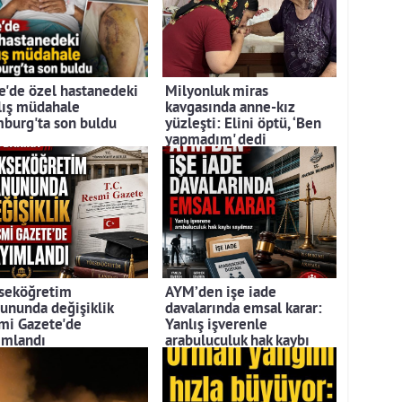
e'de özel hastanedeki
Milyonluk miras
lış müdahale
kavgasında anne-kız
burg'ta son buldu
yüzleşti: Elini öptü, ‘Ben
yapmadım' dedi
seköğretim
AYM’den işe iade
ununda değişiklik
davalarında emsal karar:
mi Gazete'de
Yanlış işverenle
ımlandı
arabuluculuk hak kaybı
sayılmadı