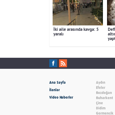
İki aile arasında kavga: 5
Def
yaralı
alt
yapt
Ana Sayfa
Aydın
Efeler
İlanlar
Bozdoğan
Video Haberler
Buharkent
Çine
Didim
Germencik