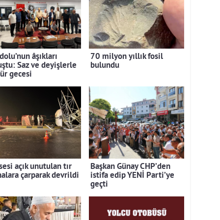
dolu’nun âşıkları
70 milyon yıllık fosil
uştu: Saz ve deyişlerle
bulundu
tür gecesi
esi açık unutulan tır
Başkan Günay CHP’den
alara çarparak devrildi
istifa edip YENİ Parti’ye
geçti