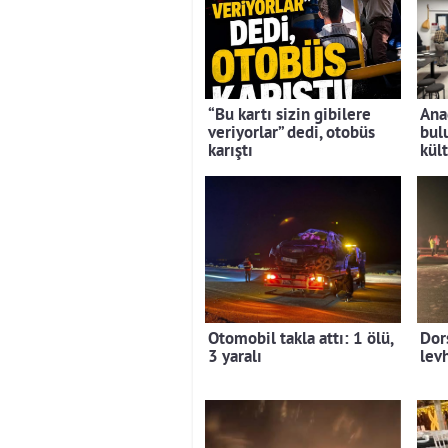
“Bu kartı sizin gibilere
Ana
veriyorlar” dedi, otobüs
bul
karıştı
kül
Otomobil takla attı: 1 ölü,
Dors
3 yaralı
levh