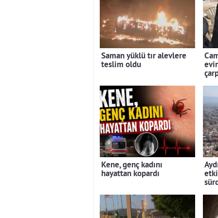
Saman yüklü tır alevlere
Cam
teslim oldu
evi
çar
Kene, genç kadını
Ayd
hayattan kopardı
etki
sür