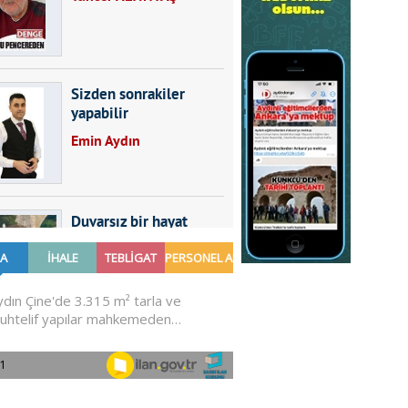
Sizden sonrakiler
yapabilir
Emin Aydın
Duvarsız bir hayat
Furkan SARICA
GÜNDEMDE NELER
OLMALI?
Ali Sarayköylü