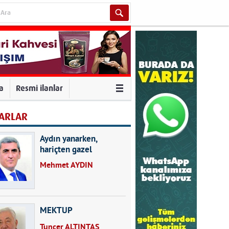
va
Resmi ilanlar
ARLAR
Aydın yanarken,
hariçten gazel
okuyarak kalpleri de
Mehmet AYDIN
kırmayın...
MEKTUP
Tuncer ALTINTAŞ