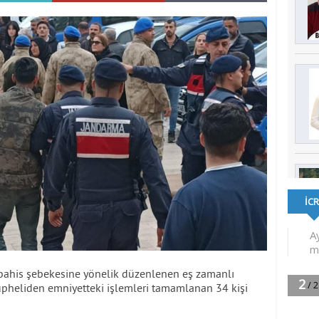
ı bahis şebekesine yönelik düzenlenen eş zamanlı
pheliden emniyetteki işlemleri tamamlanan 34 kişi