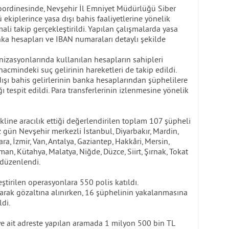
oordinesinde, Nevşehir İl Emniyet Müdürlüğü Siber
iplerince yasa dışı bahis faaliyetlerine yönelik
 mali takip gerçekleştirildi. Yapılan çalışmalarda yasa
nka hesapları ve IBAN numaraları detaylı şekilde
izasyonlarında kullanılan hesapların sahipleri
hacmindeki suç gelirinin hareketleri de takip edildi.
ışı bahis gelirlerinin banka hesaplarından şüphelilere
ğı tespit edildi. Para transferlerinin izlenmesine yönelik
ine aracılık ettiği değerlendirilen toplam 107 şüpheli
 gün Nevşehir merkezli İstanbul, Diyarbakır, Mardin,
ra, İzmir, Van, Antalya, Gaziantep, Hakkâri, Mersin,
man, Kütahya, Malatya, Niğde, Düzce, Siirt, Şırnak, Tokat
 düzenlendi.
tirilen operasyonlara 550 polis katıldı.
rak gözaltına alınırken, 16 şüphelinin yakalanmasına
ldi.
 ait adreste yapılan aramada 1 milyon 500 bin TL