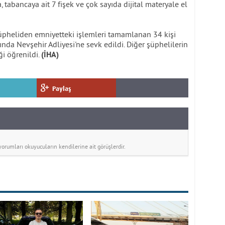
a, tabancaya ait 7 fişek ve çok sayıda dijital materyale el
pheliden emniyetteki işlemleri tamamlanan 34 kişi
nda Nevşehir Adliyesi'ne sevk edildi. Diğer şüphelilerin
ği öğrenildi.
(İHA)
Paylaş
rumları okuyucuların kendilerine ait görüşlerdir.