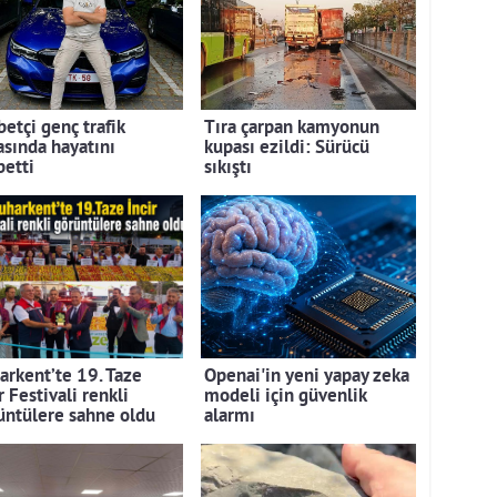
etçi genç trafik
Tıra çarpan kamyonun
asında hayatını
kupası ezildi: Sürücü
betti
sıkıştı
arkent’te 19. Taze
Openai'in yeni yapay zeka
r Festivali renkli
modeli için güvenlik
üntülere sahne oldu
alarmı