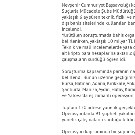
Nevşehir Cumhuriyet Başsavcılığı k
Suçlarla Mücadele Şube Müdürlüğü ek
yaklaşık 6 ay süren teknik, fiziki ve
dışı bahis sitelerinde kullanılan ba
incelendi.
Yürütülen soruşturmada bahis organ
belirlenirken, yaklaşık 10 milyar TL 
Teknik ve mali incelemelerde yasa d
ait kripto para hesaplarına aktarıldı
çalışmaların sürdüğü öğrenildi.
Soruşturma kapsamında paranın nakl
belirlendi. Bunun üzerine geçtiğimiz
Bursa, Batman, Adana, Kırıkkale, Anka
Şanlıurfa, Manisa, Aydın, Hatay, Kara
ve Yalova'da eş zamanlı operasyon
Toplam 120 adrese yönelik gerçekleş
Operasyonlarda 91 şüpheli yakalana
yönelik çalışmaların sürdüğü bildiri
Operasyon kapsamında bir şüpheliye