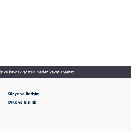
SEVMESİNİ
BİLECEKSİN
Önder Eyvaz - Vaiz
KENDİNE HAKSIZLIK
ETME
siz ve kaynak gösterilmeden yayınlanamaz.
Derya Demir
Künye ve İletişim
KVKK ve Gizlilik
AYDIN’IN ALTIN
MEYVESİ: İNCİR
Hatice Tosun