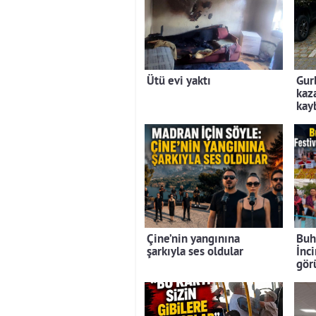
Ütü evi yaktı
Gurb
kaz
kay
Çine’nin yangınına
Buh
şarkıyla ses oldular
İnci
gör