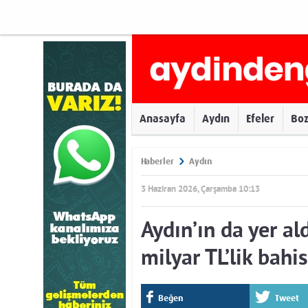
Anasayfa
Aydın
Efeler
Bo
Haberler
Aydın
3 Haziran 2026, Çarşamba 10:13
Aydın’ın da yer a
milyar TL’lik bahis
Beğen
Tweet