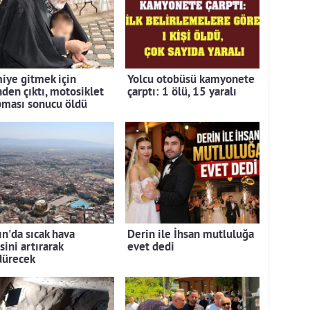
iye gitmek için
Yolcu otobüsü kamyonete
nden çıktı, motosiklet
çarptı: 1 ölü, 15 yaralı
pması sonucu öldü
ın'da sıcak hava
Derin ile İhsan mutluluğa
sini artırarak
evet dedi
dürecek