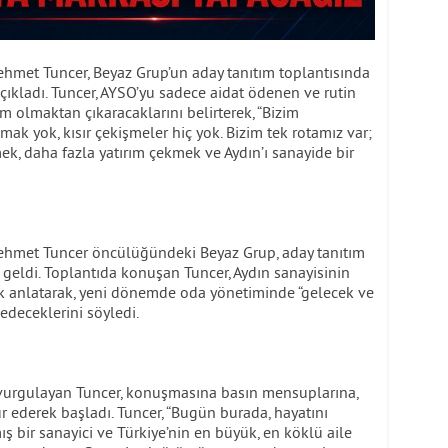
hmet Tuncer, Beyaz Grup’un aday tanıtım toplantısında
açıkladı. Tuncer, AYSO’yu sadece aidat ödenen ve rutin
um olmaktan çıkaracaklarını belirterek, “Bizim
ak yok, kısır çekişmeler hiç yok. Bizim tek rotamız var;
, daha fazla yatırım çekmek ve Aydın’ı sanayide bir
ehmet Tuncer öncülüğündeki Beyaz Grup, aday tanıtım
a geldi. Toplantıda konuşan Tuncer, Aydın sanayisinin
tek anlatarak, yeni dönemde oda yönetiminde “gelecek ve
 edeceklerini söyledi.
 vurgulayan Tuncer, konuşmasına basın mensuplarına,
ür ederek başladı. Tuncer, “Bugün burada, hayatını
ş bir sanayici ve Türkiye’nin en büyük, en köklü aile