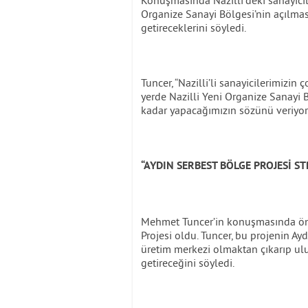
Konuşmasında Nazilli’deki sanayicil
Organize Sanayi Bölgesi’nin açılma
getireceklerini söyledi.
Tuncer, “Nazilli’li sanayicilerimizin 
yerde Nazilli Yeni Organize Sanayi 
kadar yapacağımızın sözünü veriyoru
“AYDIN SERBEST BÖLGE PROJESİ ST
Mehmet Tuncer’in konuşmasında öne 
Projesi oldu. Tuncer, bu projenin Ayd
üretim merkezi olmaktan çıkarıp ulusl
getireceğini söyledi.