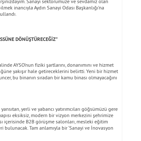
 karşınızdayım. Sanayi sektörümüze ve sevdamız olan
ilmek inancıyla Aydın Sanayi Odası Başkanlığı’na
ullandı.
ÜSSÜNE DÖNÜŞTÜRECEĞİZ”
inde AYSO’nun fiziki şartlarını, donanımını ve hizmet
üne yakışır hale getireceklerini belirtti. Yeni bir hizmet
Tuncer, bu binanın sıradan bir kamu binası olmayacağını
ni yansıtan, yerli ve yabancı yatırımcıları göğsümüzü gere
yapısı eksiksiz, modern bir vizyon merkezini şehrimize
sı içerisinde B2B görüşme salonları, mesleki eğitim
eri bulunacak. Tam anlamıyla bir ‘Sanayi ve İnovasyon