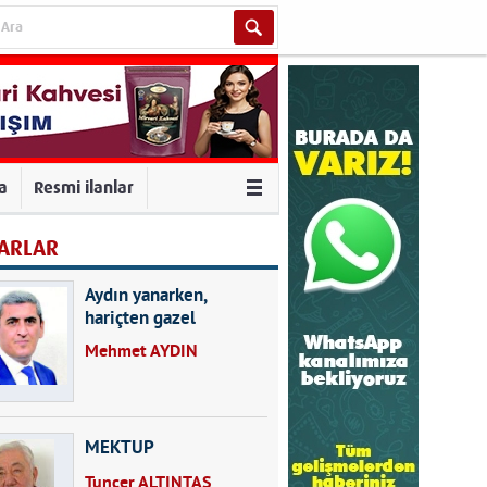
va
Resmi ilanlar
ARLAR
Aydın yanarken,
hariçten gazel
okuyarak kalpleri de
Mehmet AYDIN
kırmayın...
MEKTUP
Tuncer ALTINTAŞ