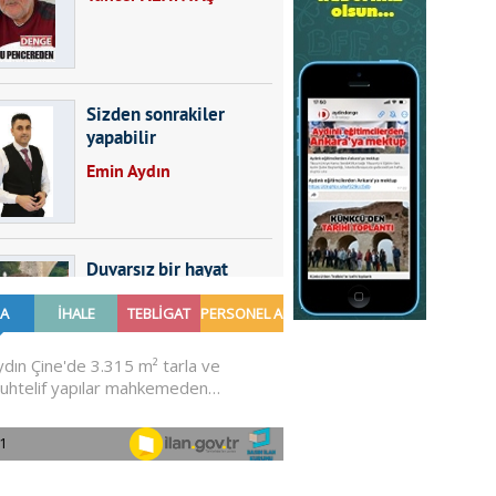
Sizden sonrakiler
yapabilir
Emin Aydın
Duvarsız bir hayat
Furkan SARICA
GÜNDEMDE NELER
OLMALI?
Ali Sarayköylü