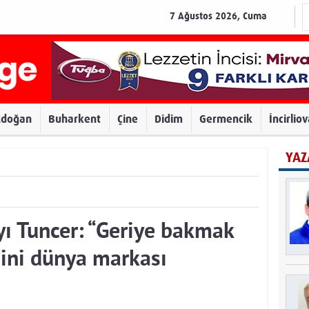
7 Ağustos 2026, Cuma
zdoğan
Buharkent
Çine
Didim
Germencik
İncirlio
YAZ
ı Tuncer: “Geriye bakmak
sini dünya markası