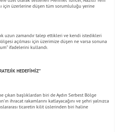
ere özel olarak seslenen Mehmet Tuncer, Nazilli Yeni
sı için üzerlerine düşen tüm sorumluluğu yerine
çok uzun zamandır talep ettikleri ve kendi istedikleri
Bölgesi açılması için üzerimize düşen ne varsa sonuna
m” ifadelerini kullandı.
RATEJİK HEDEFİMİZ”
çıkan başlıklardan biri de Aydın Serbest Bölge
ın’ın ihracat rakamlarını katlayacağını ve şehri yalnızca
ararası ticaretin kilit üslerinden biri haline