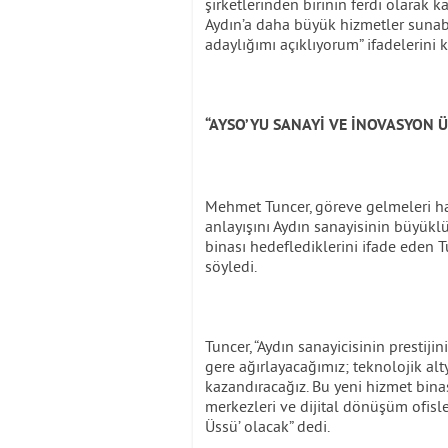
şirketlerinden birinin ferdi olarak
Aydın’a daha büyük hizmetler sunab
adaylığımı açıklıyorum” ifadelerini k
“AYSO’YU SANAYİ VE İNOVASYON 
Mehmet Tuncer, göreve gelmeleri hal
anlayışını Aydın sanayisinin büyüklüğ
binası hedeflediklerini ifade eden 
söyledi.
Tuncer, “Aydın sanayicisinin prestiji
gere ağırlayacağımız; teknolojik alt
kazandıracağız. Bu yeni hizmet bina
merkezleri ve dijital dönüşüm ofisl
Üssü’ olacak” dedi.