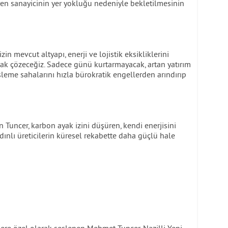
eyen sanayicinin yer yokluğu nedeniyle bekletilmesinin
in mevcut altyapı, enerji ve lojistik eksikliklerini
rak çözeceğiz. Sadece günü kurtarmayacak, artan yatırım
şleme sahalarını hızla bürokratik engellerden arındırıp
 Tuncer, karbon ayak izini düşüren, kendi enerjisini
ınlı üreticilerin küresel rekabette daha güçlü hale