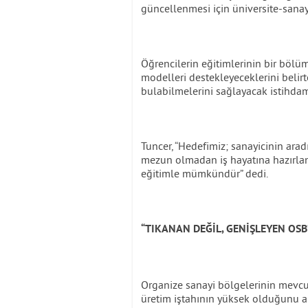
güncellenmesi için üniversite-sanay
Öğrencilerin eğitimlerinin bir böl
modelleri destekleyeceklerini belir
bulabilmelerini sağlayacak istihdam 
Tuncer, “Hedefimiz; sanayicinin aradı
mezun olmadan iş hayatına hazırland
eğitimle mümkündür” dedi.
“TIKANAN DEĞİL, GENİŞLEYEN OSB
Organize sanayi bölgelerinin mevcut
üretim iştahının yüksek olduğunu a