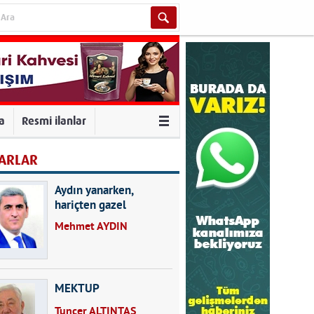
va
Resmi ilanlar
ARLAR
Aydın yanarken,
hariçten gazel
okuyarak kalpleri de
Mehmet AYDIN
kırmayın...
MEKTUP
Tuncer ALTINTAŞ