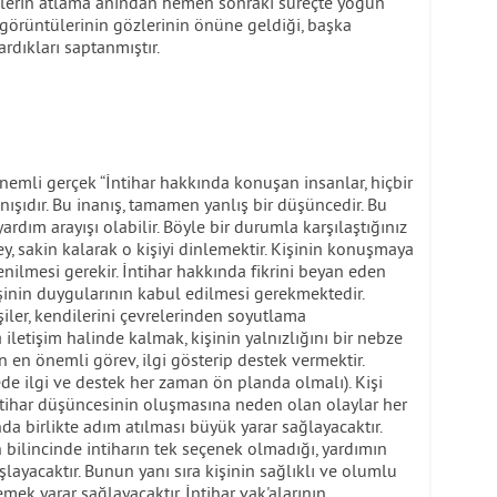
ilerin atlama anından hemen sonraki süreçte yoğun
 görüntülerinin gözlerinin önüne geldiği, başka
rdıkları saptanmıştır.
önemli gerçek “İntihar hakkında konuşan insanlar, hiçbir
ışıdır. Bu inanış, tamamen yanlış bir düşüncedir. Bu
ardım arayışı olabilir. Böyle bir durumla karşılaştığınız
, sakin kalarak o kişiyi dinlemektir. Kişinin konuşmaya
enilmesi gerekir. İntihar hakkında fikrini beyan eden
işinin duygularının kabul edilmesi gerekmektedir.
işiler, kendilerini çevrelerinden soyutlama
 iletişim halinde kalmak, kişinin yalnızlığını bir nebze
n en önemli görev, ilgi gösterip destek vermektir.
ede ilgi ve destek her zaman ön planda olmalı). Kişi
ntihar düşüncesinin oluşmasına neden olan olaylar her
 birlikte adım atılması büyük yarar sağlayacaktır.
in bilincinde intiharın tek seçenek olmadığı, yardımın
layacaktır. Bunun yanı sıra kişinin sağlıklı ve olumlu
emek yarar sağlayacaktır. İntihar vak'alarının