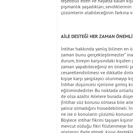
teşebbüs eden ve hayatta kalan kiş
pişmanlık yaşadıkları, sevdiklerinin
çözümlerin olabileceğinin farkına va
AİLE DESTEĞİ HER ZAMAN ÖNEMLİ
İntihar hakkında yanlış bilinen en 
zaman bunu gerçekleştirmezler” inan
durum, bireyin karşısındaki kişiden y
zaman yapabileceğiniz en önemli şey
cesaretlendirilmesi ve dikkatle dinl
kişiye karşı yargılayıcı olunmayıp k
İntihar düşüncesi içerisine girmiş k
eğilimindedirler. Bu noktada onlarla
de olsa azaltır. Ailelere burada düşe
(İntihar söz konusu olmasa bile ail
yalnız olmadığını hissedebilmeli. İ
ne ise o konuların çözümü konusunda
Böylece intihar fikrini taşıyan kişin
mevcut olduğu fikri filizlenmeye baş
yönlerini ifade etmek, kişiyi destekl