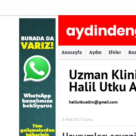
Anasayfa
Aydın
Efeler
Bo
Uzman Klini
Halil Utku 
halilutkualtin@gmail.com
3 Mart 2017, Cuma