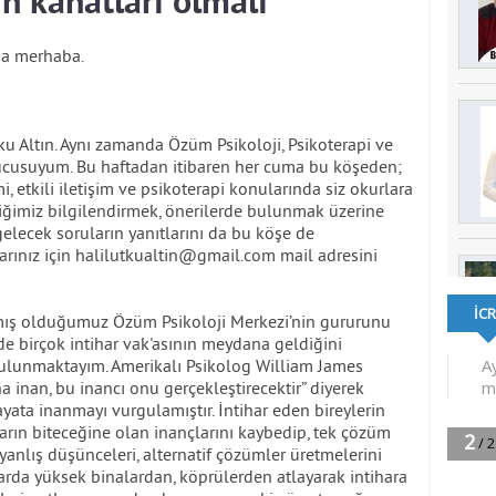
n kanatları olmalı
na merhaba.
u Altın. Aynı zamanda Özüm Psikoloji, Psikoterapi ve
ucusuyum. Bu haftadan itibaren her cuma bu köşeden;
imi, etkili iletişim ve psikoterapi konularında siz okurlara
riğimiz bilgilendirmek, önerilerde bulunmak üzerine
gelecek soruların yanıtlarını da bu köşe de
rınız için
halilutkualtin@gmail.com
mail adresini
apmış olduğumuz Özüm Psikoloji Merkezi’nin gururunu
e birçok intihar vak'asının meydana geldiğini
lunmaktayım. Amerikalı Psikolog William James
 inan, bu inancı onu gerçekleştirecektir” diyerek
ata inanmayı vurgulamıştır. İntihar eden bireylerin
ların biteceğine olan inançlarını kaybedip, tek çözüm
anlış düşünceleri, alternatif çözümler üretmelerini
arda yüksek binalardan, köprülerden atlayarak intihara