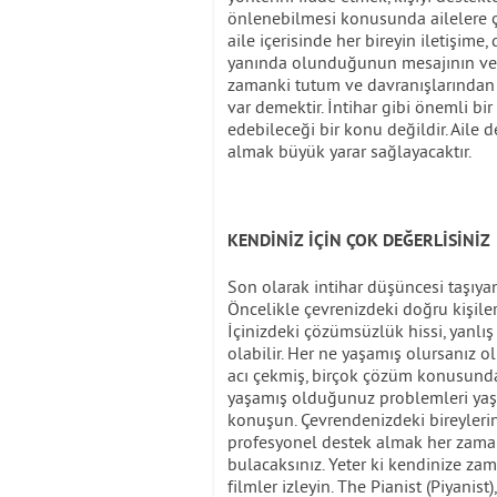
önlenebilmesi konusunda ailelere 
aile içerisinde her bireyin iletişim
yanında olunduğunun mesajının verilm
zamanki tutum ve davranışlarından 
var demektir. İntihar gibi önemli bi
edebileceği bir konu değildir. Aile 
almak büyük yarar sağlayacaktır.
KENDİNİZ İÇİN ÇOK DEĞERLİSİNİZ
Son olarak intihar düşüncesi taşıya
Öncelikle çevrenizdeki doğru kişilerl
İçinizdeki çözümsüzlük hissi, yanl
olabilir. Her ne yaşamış olursanız ol
acı çekmiş, birçok çözüm konusunda 
yaşamış olduğunuz problemleri yaşay
konuşun. Çevrendenizdeki bireyleri
profesyonel destek almak her zaman
bulacaksınız. Yeter ki kendinize zam
filmler izleyin. The Pianist (Piyanis