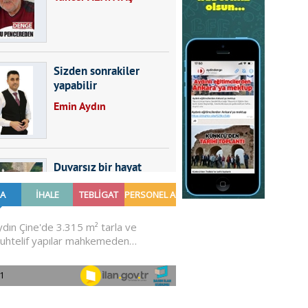
Sizden sonrakiler
yapabilir
Emin Aydın
Duvarsız bir hayat
Furkan SARICA
GÜNDEMDE NELER
OLMALI?
Ali Sarayköylü