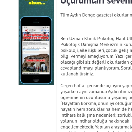
Uçurumları seveni
Tüm Aydın Denge gazetesi okurları
Ben Uzman Klinik Psikolog Halil Utk
Psikolojik Danışma Merkezi'nin kur
psikoloji, aile ilişkileri, çocuk geliş
bilgi vermeyi amaçlıyorum. Yazı içe
olacağı gibi siz değerli okurlardan 
cevaplandırmayı planlıyorum. Sorula
kullanabilirsiniz.
Geçen hafta içerisinde açılışını y
yaşarken aynı zamanda Aydın ilimizd
öğrenmenin üzüntüsünü yaşamış bu
“Hayattan korkma, onun iyi olduğuna
hayatın hem zorluklarına hem de hay
intihara kalkışma nedenleri; zorluk
yolunun intihar olduğu hakkındaki y
engellemektedir. Yapılan araştırmal