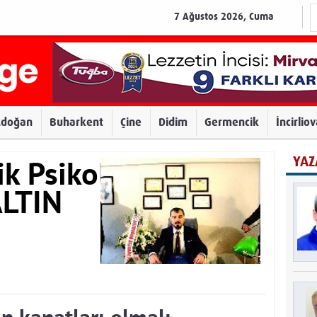
7 Ağustos 2026, Cuma
zdoğan
Buharkent
Çine
Didim
Germencik
İncirlio
YAZ
k Psikolog
ALTIN