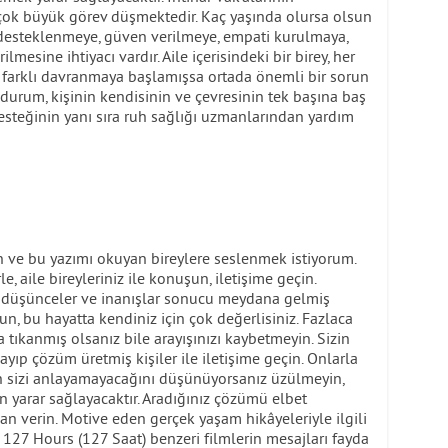
çok büyük görev düşmektedir. Kaç yaşında olursa olsun
e, desteklenmeye, güven verilmeye, empati kurulmaya,
esine ihtiyacı vardır. Aile içerisindeki bir birey, her
farklı davranmaya başlamışsa ortada önemli bir sorun
r durum, kişinin kendisinin ve çevresinin tek başına baş
desteğinin yanı sıra ruh sağlığı uzmanlarından yardım
n ve bu yazımı okuyan bireylere seslenmek istiyorum.
e, aile bireyleriniz ile konuşun, iletişime geçin.
ış düşünceler ve inanışlar sonucu meydana gelmiş
un, bu hayatta kendiniz için çok değerlisiniz. Fazlaca
tıkanmış olsanız bile arayışınızı kaybetmeyin. Sizin
ıp çözüm üretmiş kişiler ile iletişime geçin. Onlarla
n sizi anlayamayacağını düşünüyorsanız üzülmeyin,
 yarar sağlayacaktır. Aradığınız çözümü elbet
an verin. Motive eden gerçek yaşam hikâyeleriyle ilgili
t), 127 Hours (127 Saat) benzeri filmlerin mesajları fayda