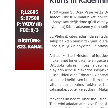
Kıbrıs’ın Kaderini
1950 yılının 15 Ocak Pazar ve 22 O
sadece Kıbrıslı Rumların katılabilec
– Anayasayı değiştirme gücü olmay
oylaması),Kıbrıs adasının yakın tari
Bu Plebisit, Kıbrıs adasında asırladı
sahip halktan birinin tek yanlı olar
Enosis) büyük bir oy oranı ile ortay
Asıl adı Michael HristoduluMouskos 
mükemmel bir entrika ile en güçlü 
Ortodoks Kilisesinin başına geçmesi
olayların ikincisi. Makarios, Başpi
ulusal lideri olan Ethnarh’lık görevi
stratejileri belirleyen liderlik ma
yılları arasında Kıbrıs Türkleri ve K
çatışmalar, göçler ve soykırım, Maka
Makarios’un hedefi, önce İngilizleri
Türklerini adadan atmak ve Enosis