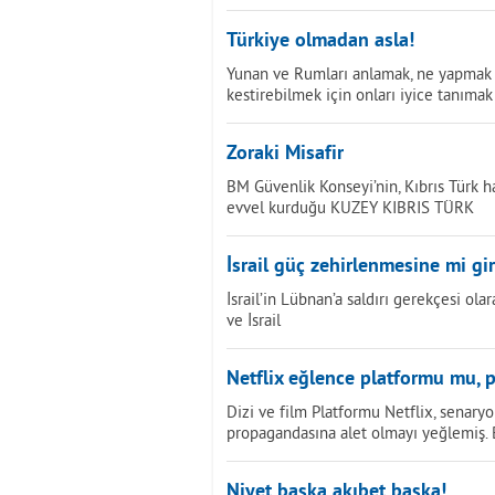
Türkiye olmadan asla!
Yunan ve Rumları anlamak, ne yapmak is
kestirebilmek için onları iyice tanımak
Zoraki Misafir
BM Güvenlik Konseyi’nin, Kıbrıs Türk ha
evvel kurduğu KUZEY KIBRIS TÜRK
İsrail güç zehirlenmesine mi gi
İsrail’in Lübnan’a saldırı gerekçesi o
ve İsrail
Netflix eğlence platformu mu, 
Dizi ve film Platformu Netflix, senary
propagandasına alet olmayı yeğlemiş. 
Niyet başka akıbet başka!