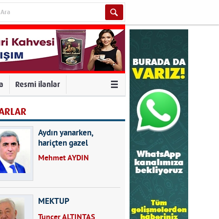
va
Resmi ilanlar
ARLAR
Aydın yanarken,
hariçten gazel
okuyarak kalpleri de
Mehmet AYDIN
kırmayın...
MEKTUP
Tuncer ALTINTAŞ