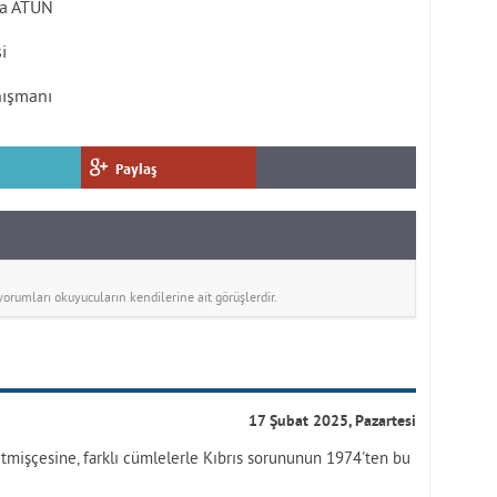
Ata ATUN
i
anışmanı
Paylaş
rumları okuyucuların kendilerine ait görüşlerdir.
17 Şubat 2025, Pazartesi
i etmişçesine, farklı cümlelerle Kıbrıs sorununun 1974'ten bu