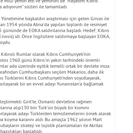
e milli yemin etti ve yeminini de “Hayatımı Kıbrıs
 adıyorum” sözleri ile tamamladı.
Yönetimine başkaldırı araştırması için gelen Grivas ile
rı 1954 yılında Atina’da yapılan toplantı ile resmiyet
5 gününde de EOKA saldırılarına başladı. Hedef; Kıbrıs
nosis) idi. Önce İngilizlere saldırmaya başlayan EOKA,
koydu.
e Kıbrıslı Rumlar olarak Kıbrıs Cumhuriyeti’nin
ustos 1960 günü Kıbrıs’ın yakın tarihindeki önemli
mlar ada üzerinde eşitlik temelli ortak bir devlete imza
tarafından Cumhurbaşkanı seçilen Makarios, daha ilk
ıs Türklerini Kıbrıs Cumhuriyeti’nden soyutlayarak,
 zorlayarak bir an evvel adayı Yunanistan’a bağlamak
nleştirmekti. Girit’te, Osmanlı devletine rağmen
alarına alıp130 bin Türk’ün büyük bir kısmını
zorlayarak adayı Türklerden temizlemelerini örnek alarak
a koyma kararını aldı. Bu amaçla 1962 yılının Mart
ayların strateji ve lojistik planlamaları ile Akritas
hazırlıkları başlatıldı.