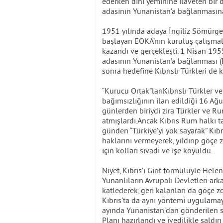
ederken dini yeminine ilaveten bir d
adasının Yunanistan’a bağlanmasına
1951 yılında adaya İngiliz Sömürge 
başlayan EOKA’nın kuruluş çalışmala
kazandı ve gerçekleşti. 1 Nisan 195
adasının Yunanistan’a bağlanması (E
sonra hedefine Kıbrıslı Türkleri de 
“Kurucu Ortak”larıKıbrıslı Türkler v
bağımsızlığının ilan edildiği 16 Ağ
günlerden biriydi zira Türkler ve Ru
atmışlardı.Ancak Kıbrıs Rum halkı 
günden “Türkiye’yi yok sayarak” Kıbr
haklarını vermeyerek, yıldırıp göçe
için kolları sıvadı ve işe koyuldu.
Niyet, Kıbrıs’ı Girit formülüyle Hele
Yunanlıların Avrupalı Devletleri ark
katlederek, geri kalanları da göçe 
Kıbrıs’ta da aynı yöntemi uygulamay
ayında Yunanistan’dan gönderilen sub
Planı hazırlandı ve ivedilikle saldırı 