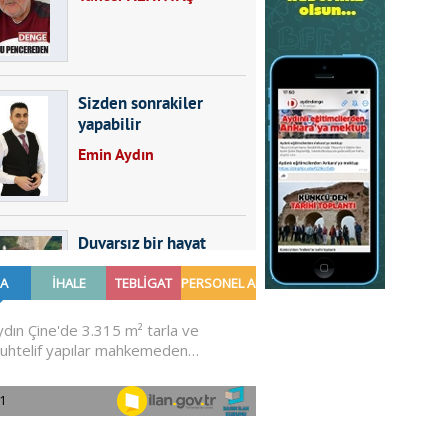
Sizden sonrakiler
yapabilir
Emin Aydın
Duvarsız bir hayat
Furkan SARICA
GÜNDEMDE NELER
OLMALI?
Ali Sarayköylü