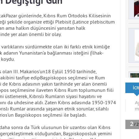
n Değiştiği Gün
cakPazar günlerinde, Kıbrıs Rum Ortodoks Kilisesinin
eği şekilde organize ettiği Plebisit (Latince plebiscitum
an ama halkın düşüncesini yansıtan halk
hinde yer alan önemli bir olay.
r varlıklarını sürdürmekte olan iki farklı etnik kimliğe
ak adanın Yunanistan’a bağlanması isteğini (İlhak-
a koydu.
olan III. Makarios’un18 Eylül 1950 tarihinde,
rakibini tasfiye edipBaşpiskopos seçilmesi ve Rum
 de Kıbrıs adasının yakın tarihinde yer alan önemli
skopos seçilmesine ilaveten Kıbrıs Rum toplumunun fiili
ni üstlenerek, Kıbrıslı Rumların siyasi hayatını ve
kamını da uhdesine aldı. Zaten Kıbrıs adasında 1950-1974
ıbrıslı Rumlar arasında yaşanan etnik sorunlar, silahlı
rios’un Başpiskopos seçilmesi ile başladı.
 daha sonra da Türk ulusunun bir uzantısı olan Kıbrıs
i gerçekleştirmek olduğundan, Başpiskoposluk yemini