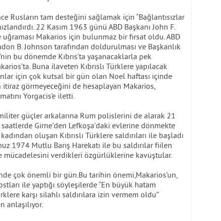
e Rusların tam desteğini sağlamak için “Bağlantısızlar
ı hızlandırdı. 22 Kasım 1963 günü ABD Başkanı John F.
e uğraması Makarios için bulunmaz bir fırsat oldu. ABD
ndon B. Johnson tarafından doldurulması ve Başkanlık
nin bu dönemde Kıbrıs’ta yaşanacaklarla pek
karios’ta. Buna ilaveten Kıbrıslı Türklere yapılacak
yanlar için çok kutsal bir gün olan Noel haftası içinde
n itiraz görmeyeceğini de hesaplayan Makarios,
matını Yorgacis’e iletti.
ramiliter güçler arkalarına Rum polislerini de alarak 21
 saatlerde Girne’den Lefkoşa’daki evlerine dönmekte
 kadından oluşan Kıbrıslı Türklere saldırıları ile başladı
z 1974 Mutlu Barış Harekatı ile bu saldırılar fiilen
e mücadelesini verdikleri özgürlüklerine kavuştular.
hinde çok önemli bir gün.Bu tarihin önemi,Makarios’un,
tları ile yaptığı söyleşilerde “En büyük hatam
klere karşı silahlı saldırılara izin vermem oldu”
n anlaşılıyor.