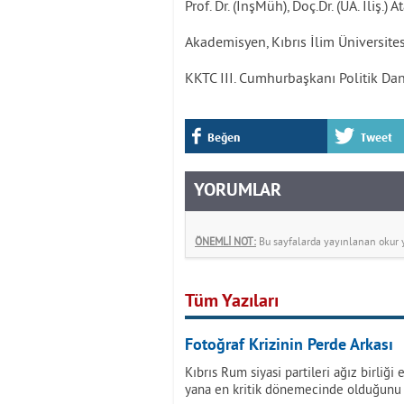
Prof. Dr. (İnşMüh), Doç.Dr. (UA. İliş.) 
Akademisyen, Kıbrıs İlim Üniversites
KKTC III. Cumhurbaşkanı Politik D
Beğen
Tweet
YORUMLAR
ÖNEMLİ NOT:
Bu sayfalarda yayınlanan okur yo
Tüm Yazıları
Fotoğraf Krizinin Perde Arkası
Kıbrıs Rum siyasi partileri ağız birliğ
yana en kritik dönemecinde olduğunu