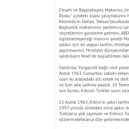
Etnarh ve Başpiskopos Makarios, önc
Bloku” içindeki siyasi çalışmaların
Kennedy’in Dallas, Teksas’tasuikast
Başkanlık makamının, yardımcısı Ly
seçimlerinin gündeme gelmesi, ABD’
ilgilenemeyeceği inancını yarattı Ma
saldırı için en uygun tarihin, Hristi
yapılmasının, Hristiyan dünyasında
saldırıların Noel’de başlatılması tali
Saldırılar, Yorgacis’e bağlı sivil pa
Aralık 1963 Cumartesi sabahı erken
olan iki arabadaki altı erkek ve dört
ve tüm ada sathına yayıldı. 20 Temmu
son buldu, Kıbrıslı Türkler uzun sür
21 Aralık 1963, Kıbrıs’ın yakın tari
1997 yılında ölmeden önce yakın dos
Türkiye’yi yok saymam ve Kıbrıslı Tür
sözlerinidefalarca dile getirmesinde