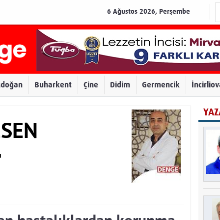
6 Ağustos 2026, Perşembe
zdoğan
Buharkent
Çine
Didim
Germencik
İncirlio
YAZ
ESEN
ı