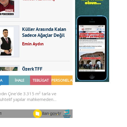
Küller Arasında Kalan
Sadece Ağaçlar Değil
Emin Aydın
Özerk TFF
Furkan SARICA
GÜNDEMDE NELER
OLMALI?
Ali Sarayköylü