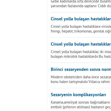
Gebe kadınlarda orta derecede bulantı
yarısından fazlasında saptanır. Ciddi d
Cinsel yolla bulaşan hastalıkla
Cinsel yolla bulaşan hastalıklara virüs
frengi, hepatit, trikomonas, genital siğil
Cinsel yolla bulaşan hastalıklar
Cinsel yolla bulaşan hastalıklar, iki in
bulaşan mikrobik hastalıklardır.Bu hasta
Birinci sezaryenden sonra nor
Modern obstetriden daha önce sezarye
konu halen tartışmalıdır.Yıllarca rahim y
Sezaryenin komplikasyonları
Kanama,ameliyat sonrası bağırsakların
emboli (pıhtının atılması) hastanın geç