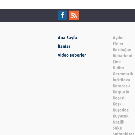
Ana Sayfa
Aydın
Efeler
İlanlar
Bozdoğan
Video Haberler
Buharkent
Çine
Didim
Germencik
İncirliova
Karacasu
Karpuzlu
Koçarlı
Köşk
Kuşadası
Kuyucak
Nazilli
Söke
Sultanhisar