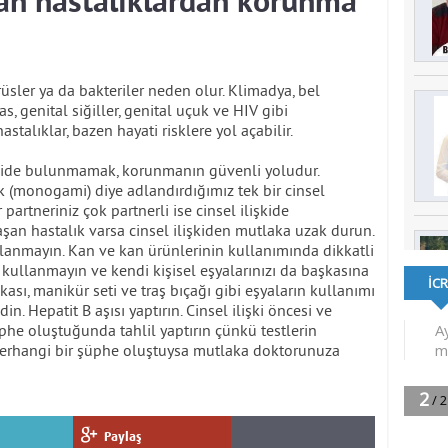
şan hastalıklardan korunma
rüsler ya da bakteriler neden olur. Klimadya, bel
s, genital siğiller, genital uçuk ve HIV gibi
astalıklar, bazen hayati risklere yol açabilir.
işkide bulunmamak, korunmanın güvenli yoludur.
lik (monogami) diye adlandırdığımız tek bir cinsel
partneriniz çok partnerli ise cinsel ilişkide
aşan hastalık varsa cinsel ilişkiden mutlaka uzak durun.
lanmayın. Kan ve kan ürünlerinin kullanımında dikkatli
rı kullanmayın ve kendi kişisel eşyalarınızı da başkasına
kası, manikür seti ve traş bıçağı gibi eşyaların kullanımı
n. Hepatit B aşısı yaptırın. Cinsel ilişki öncesi ve
phe oluştuğunda tahlil yaptırın çünkü testlerin
Herhangi bir şüphe oluştuysa mutlaka doktorunuza
Paylaş