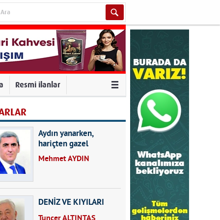
va
Resmi ilanlar
ARLAR
Aydın yanarken,
hariçten gazel
okuyarak kalpleri de
Mehmet AYDIN
kırmayın...
DENİZ VE KIYILARI
Tuncer ALTINTAŞ