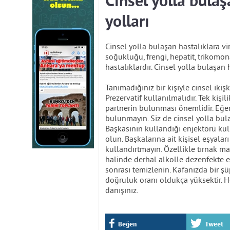
Cinsel yolla bula
yolları
Cinsel yolla bulaşan hastalıklara vi
soğukluğu, frengi, hepatit, trikomona
hastalıklardır. Cinsel yolla bulaşan h
Tanımadığınız bir kişiyle cinsel ik
Prezervatif kullanılmalıdır. Tek kişi
partnerin bulunması önemlidir. Eğer 
bulunmayın. Siz de cinsel yolla bul
Başkasının kullandığı enjektörü kul
olun. Başkalarına ait kişisel eşyala
kullandırtmayın. Özellikle tırnak ma
halinde derhal alkolle dezenfekte edi
sonrası temizlenin. Kafanızda bir şü
doğruluk oranı oldukça yüksektir. 
danışınız.
Beğen
Tweet