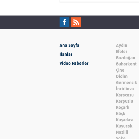
Ana Sayfa
Aydın
Efeler
İlanlar
Bozdoğan
Video Haberler
Buharkent
Çine
Didim
Germencik
İncirliova
Karacasu
Karpuzlu
Koçarlı
Köşk
Kuşadası
Kuyucak
Nazilli
Söke