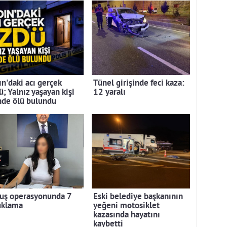
ın'daki acı gerçek
Tünel girişinde feci kaza:
; Yalnız yaşayan kişi
12 yaralı
nde ölü bulundu
uş operasyonunda 7
Eski belediye başkanının
uklama
yeğeni motosiklet
kazasında hayatını
kaybetti