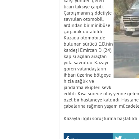
karşı yönden gelen
ticari taksiye çarptı.
Çarpışmanın şiddetiyle
savrulan otomobil,
ardından bir minibüse
çarparak durabildi.
Kazada otomobilde
bulunan sürücü E.D.'nin
kardeşi Emircan D. (24),
kapısı açılan araçtan
yola savruldu. Kazayı
gören vatandaşların
ihbarı üzerine bölgeye
hızla sağlık ve
jandarma ekipleri sevk
edildi. Kısa sürede olay yerine gelen
özel bir hastaneye kaldırdı. Hastane
çabalarına rağmen yaşam mücadeles
Kazayla ilgili soruşturma başlatıldı. 