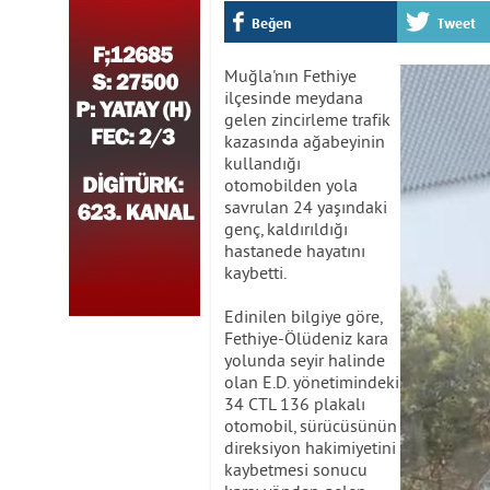
Beğen
Tweet
Muğla'nın Fethiye
ilçesinde meydana
gelen zincirleme trafik
kazasında ağabeyinin
kullandığı
otomobilden yola
savrulan 24 yaşındaki
genç, kaldırıldığı
hastanede hayatını
kaybetti.
Edinilen bilgiye göre,
Fethiye-Ölüdeniz kara
yolunda seyir halinde
olan E.D. yönetimindeki
34 CTL 136 plakalı
otomobil, sürücüsünün
direksiyon hakimiyetini
kaybetmesi sonucu