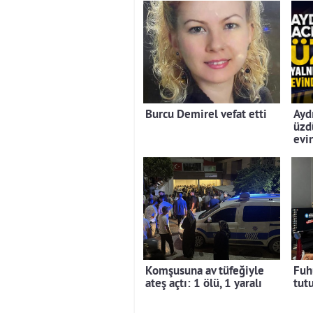
Burcu Demirel vefat etti
Ayd
üzdü
evi
Komşusuna av tüfeğiyle
Fuh
ateş açtı: 1 ölü, 1 yaralı
tut