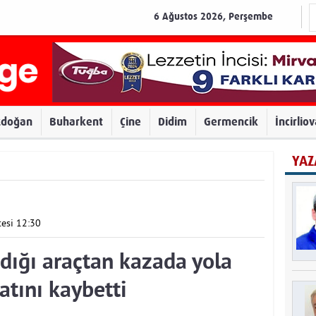
6 Ağustos 2026, Perşembe
zdoğan
Buharkent
Çine
Didim
Germencik
İncirlio
YAZ
esi 12:30
dığı araçtan kazada yola
atını kaybetti