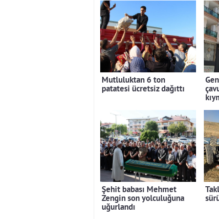
Mutluluktan 6 ton
Gen
patatesi ücretsiz dağıttı
çav
kıy
Şehit babası Mehmet
Tak
Zengin son yolculuğuna
sür
uğurlandı