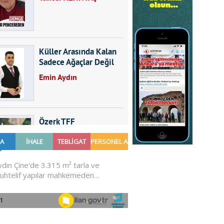
Küller Arasında Kalan
Sadece Ağaçlar Değil
Emin Aydın
Özerk TFF
Furkan SARICA
GÜNDEMDE NELER
OLMALI?
Ali Sarayköylü