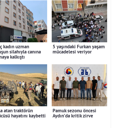
ç kadın uzman
5 yaşındaki Furkan yaşam
uşun silahıyla canına
mücadelesi veriyor
maya kalkıştı
la atan traktörün
Pamuk sezonu öncesi
ücüsü hayatını kaybetti
Aydın’da kritik zirve