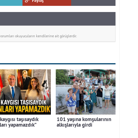
Paylaş
rumları okuyucuların kendilerine ait görüşlerdir.
kaygısı taşısaydık
101 yaşına komşularının
ları yapamazdık”
alkışlarıyla girdi