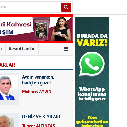
va
Resmi ilanlar
ARLAR
Aydın yanarken,
hariçten gazel
okuyarak kalpleri de
Mehmet AYDIN
kırmayın...
DENİZ VE KIYILARI
Tuncer ALTINTAŞ