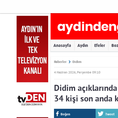
Anasayfa
Aydın
Efeler
Bo
Haberler
Didim
4 Haziran 2026, Perşembe 09:10
Didim açıklarında
34 kişi son anda k
Beğen
Tweet