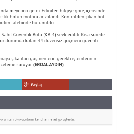
ında meydana geldi. Edinilen bilgiye göre, içerisinde
tik botun motoru arızalandı. Kontrolden çıkan bot
ardım talebinde bulunuldu.
 Sahil Güvenlik Botu (KB-4) sevk edildi. Kısa sürede
e zor durumda kalan 34 düzensiz göçmeni güvenli
araya çıkarılan göçmenlerin gerekli işlemlerinin
 inceleme sürüyor.
(ERDAL AYDIN)
Paylaş
rumları okuyucuların kendilerine ait görüşlerdir.