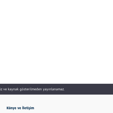
DOĞRU YÖNETİLİR?
Uzm. Özge Apak
Çerçioğlu'nu Kurtaran
Paralar...
SERHAN SEYHAN
KISSA’DAN HİSSE…
İBRAHİM AYVAZOĞLU
siz ve kaynak gösterilmeden yayınlanamaz.
Vicdan, kanla ölçülmez
Selime Aydemir
Künye ve İletişim