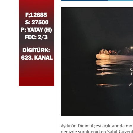
Aydın’ın Didim ilçesi açıklarında m
denizde sürüklenirken Sahil Güvenl