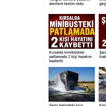
alevlere teslim oldu
geç
Kırsalda minibüsteki
Şar
patlamada 2 kişi hayatını
trak
kaybetti
Seyir halindeki tırın
Kar