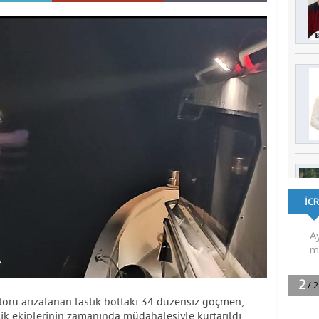
otoru arızalanan lastik bottaki 34 düzensiz göçmen,
ik ekiplerinin zamanında müdahalesiyle kurtarıldı.