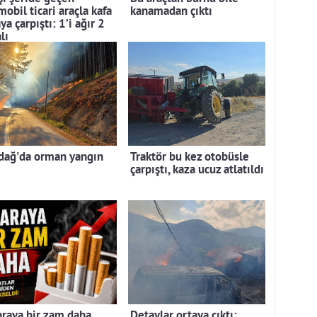
obil ticari araçla kafa
kanamadan çıktı
ya çarpıştı: 1’i ağır 2
lı
dağ'da orman yangın
Traktör bu kez otobüsle
çarpıştı, kaza ucuz atlatıldı
araya bir zam daha
Detaylar ortaya çıktı: