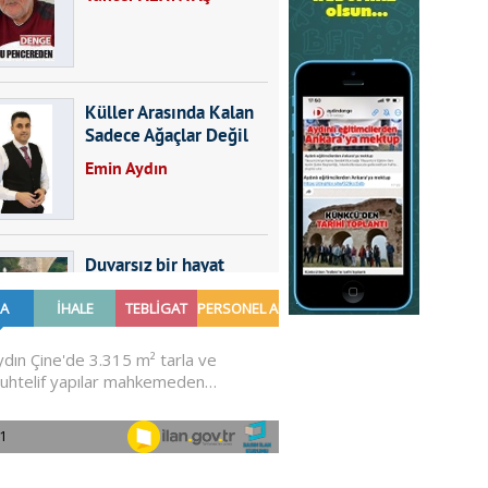
Küller Arasında Kalan
Sadece Ağaçlar Değil
Emin Aydın
Duvarsız bir hayat
Furkan SARICA
GÜNDEMDE NELER
OLMALI?
Ali Sarayköylü