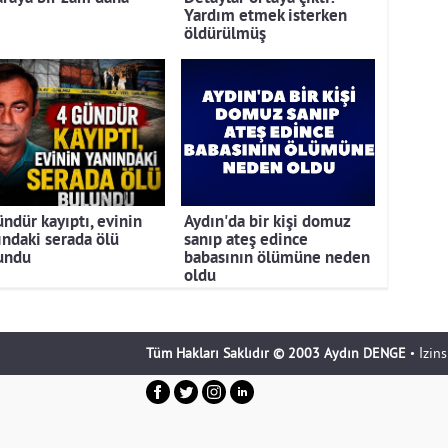
Yardım etmek isterken
öldürülmüş
ündür kayıptı, evinin
Aydın'da bir kişi domuz
ındaki serada ölü
sanıp ateş edince
undu
babasının ölümüne neden
oldu
Tüm Hakları Saklıdır © 2003 Aydın DENGE
• İzin