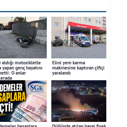
i aldığı motosikletle
Elini yem karma
a yapan genç hayatını
makinesine kaptıran çiftçi
etti: O anlar
yaralandı
erada
demeler hesaplara
Düğünde atılan havai fişek