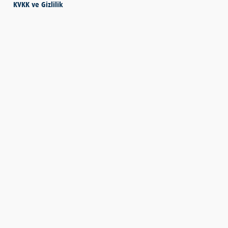
KVKK ve Gizlilik
SEVMESİNİ
BİLECEKSİN
Önder Eyvaz - Vaiz
KENDİNE HAKSIZLIK
ETME
Derya Demir
AYDIN’IN ALTIN
MEYVESİ: İNCİR
Hatice Tosun