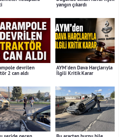
ti
yangın çıkardı
ampole devrilen
AYM’den Dava Harçlarıyla
tör 2 can aldı
İlgili Kritik Karar
şı şeride geçen
Bu araçtan burnu bile