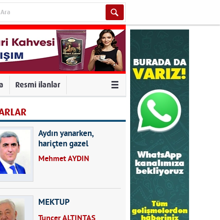
va
Resmi ilanlar
ARLAR
Aydın yanarken,
hariçten gazel
okuyarak kalpleri de
Mehmet AYDIN
kırmayın...
MEKTUP
Tuncer ALTINTAŞ