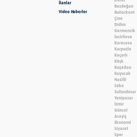
Efeler
İlanlar
Bozdoğan
Video Haberler
Buharkent
Çine
Didim
Germencik
İncirliova
Karacasu
Karpuzlu
Koçarlı
Köşk
Kuşadası
Kuyucak
Nazilli
Söke
Sultanhisar
Yenipazar
İzmir
Güncel
Asayiş
Ekonomi
Siyaset
Spor