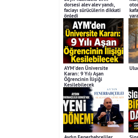
dorsesi alev alev yandı,
otom
faciayı sürücülerin dikkati
kafa
önledi
yara
AYM'den Üniversite
Ulu
Kararı: 9 Yılı Aşan
Öğrencinin İlişiği
Kesilebilecek
Aydın Fenerbahçeliler
Sig