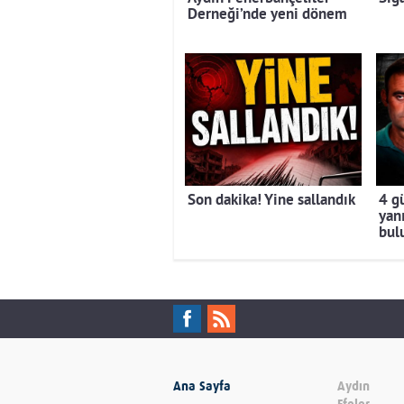
Derneği’nde yeni dönem
Son dakika! Yine sallandık
4 g
yan
bul
Ana Sayfa
Aydın