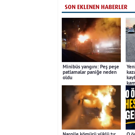
SON EKLENEN HABERLER
Minibüs yangını: Peş peşe
Yen
patlamalar paniğe neden
kaz
oldu
kayb
kam
Nargile kömürü yüklü tır
O ö