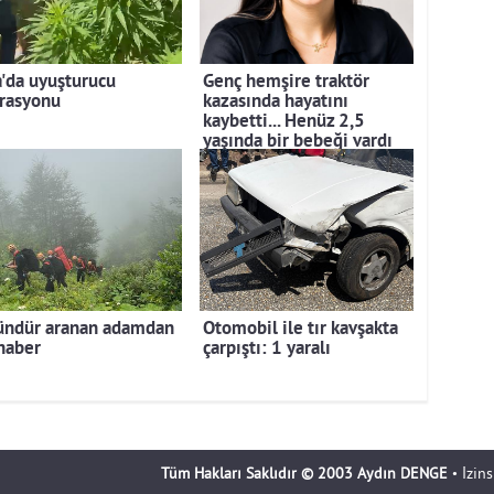
a'da uyuşturucu
Genç hemşire traktör
rasyonu
kazasında hayatını
kaybetti... Henüz 2,5
yaşında bir bebeği vardı
ündür aranan adamdan
Otomobil ile tır kavşakta
 haber
çarpıştı: 1 yaralı
Tüm Hakları Saklıdır © 2003 Aydın DENGE
• İzin