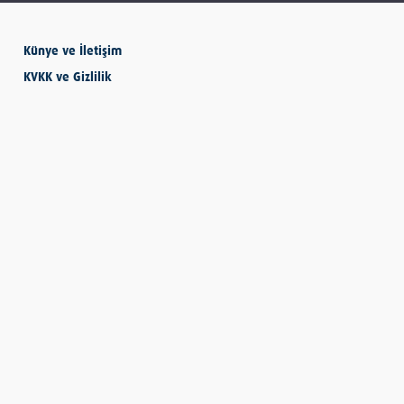
Künye ve İletişim
SEVMESİNİ
KVKK ve Gizlilik
BİLECEKSİN
Önder Eyvaz - Vaiz
KENDİNE HAKSIZLIK
ETME
Derya Demir
AYDIN’IN ALTIN
MEYVESİ: İNCİR
Hatice Tosun