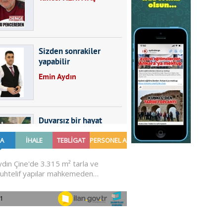
Sizden sonrakiler
yapabilir
Emin Aydın
Duvarsız bir hayat
Furkan SARICA
GÜNDEMDE NELER
OLMALI?
Ali Sarayköylü