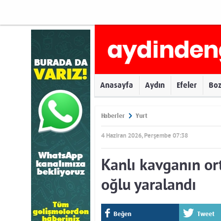
Anasayfa
Aydın
Efeler
Bo
Haberler
Yurt
4 Haziran 2026, Perşembe 07:38
Kanlı kavganın or
oğlu yaralandı
Beğen
Tweet