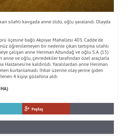
ıkan silahlı kavgada anne öldü, oğlu yaralandı. Olayda
prü ilçesine bağlı Akpiyar Mahallesi 403. Cadde'de
nüz öğrenilemeyen bir nedenle çıkan tartışma silahlı
eye çalışan anne Heriman Altundağ ve oğlu S.A. (15)
n anne ve oğlu, çevredekiler tarafından özel araçlarla
a Hastanesi'ne kaldırıldı. Yaralılardan anne Heriman
en kurtarılamadı. İhbar üzerine olay yerine giden
rlenen 4 kişiyi gözaltına aldı.
İHA)
Paylaş