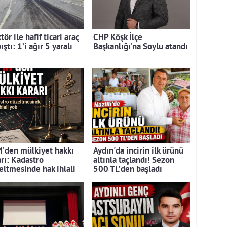
tör ile hafif ticari araç
CHP Köşk İlçe
ıştı: 1’i ağır 5 yaralı
Başkanlığı’na Soylu atandı
’den mülkiyet hakkı
Aydın'da incirin ilk ürünü
arı: Kadastro
altınla taçlandı! Sezon
eltmesinde hak ihlali
500 TL’den başladı