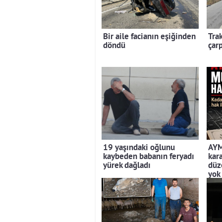
Bir aile facianın eşiğinden
Trak
döndü
çarp
19 yaşındaki oğlunu
AYM
kaybeden babanın feryadı
kar
yürek dağladı
düz
yok