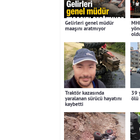
Gelirleri genel müdür
MHP
maaşını aratmıyor
yön
old
Traktör kazasında
39 
yaralanan sürücü hayatını
ölü
kaybetti