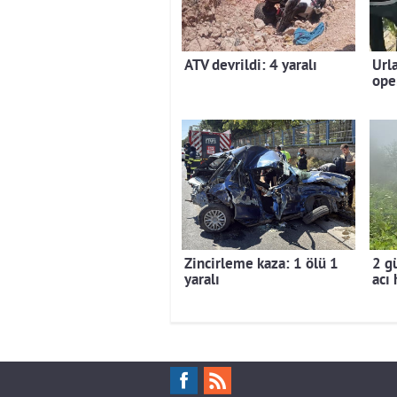
ATV devrildi: 4 yaralı
Url
ope
Zincirleme kaza: 1 ölü 1
2 g
yaralı
acı