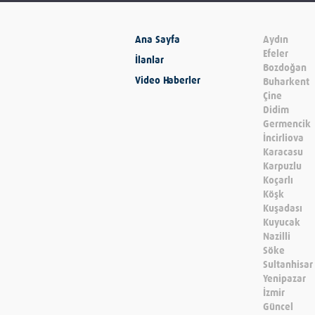
Ana Sayfa
Aydın
Efeler
İlanlar
Bozdoğan
Video Haberler
Buharkent
Çine
Didim
Germencik
İncirliova
Karacasu
Karpuzlu
Koçarlı
Köşk
Kuşadası
Kuyucak
Nazilli
Söke
Sultanhisar
Yenipazar
İzmir
Güncel