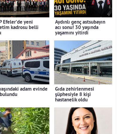
 Efeler’de yeni
Aydınlı genç astsubayın
etim kadrosu belli
acı sonu! 30 yaşında
u
yaşamını yitirdi
yaşındaki adam evinde
Gıda zehirlenmesi
 bulundu
şüphesiyle 8 kişi
hastanelik oldu