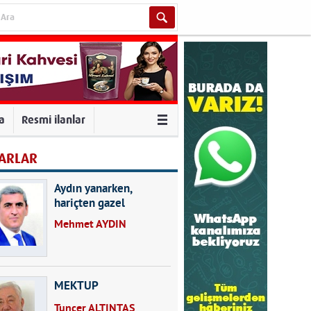
va
Resmi ilanlar
ARLAR
Aydın yanarken,
hariçten gazel
okuyarak kalpleri de
Mehmet AYDIN
kırmayın...
MEKTUP
Tuncer ALTINTAŞ