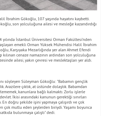
l İbrahim Gökoğlu, 107 yaşında hayatını kaybetti.
koğlu, son yolculuğuna ailesi ve mesleğe kazandırdığı
 yılında İstanbul Üniversitesi Orman Fakültesi’nden
aşlayan emekli Orman Yüksek Mühendisi Halil İbrahim
koğlu, Karşıyaka Mezarlığında yer alan Ahmet Efendi
p kılınan cenaze namazının ardından son yolculuğuna
inde ailesi, yakın çevresi ve meslektaşları yer aldı.
ğını söyleyen Süleyman Gökoğlu: "Babamın gençlik
dik. Arazilere çıktık, at üstünde dolaştık. Babamdan
lememek, kanunlara bağlı kalmaktı. Zorlu işlerle
ta devlet. İkisi arasındaki kanunun gerektiği sınırları
. En doğru şekilde işini yapmaya çalışırdı ve çok
en çok mutlu eden şeylerden biriydi. Yaşamı boyunca
atkıda bulunmaya çalıştı" dedi.