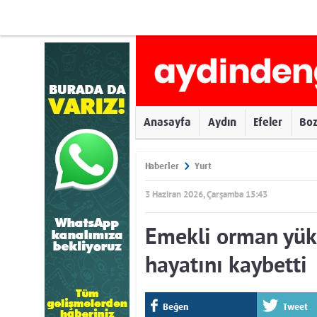
Anasayfa
Aydın
Efeler
Bo
Haberler
Yurt
3 Haziran 2026, Çarşamba 15:43
Emekli orman yük
hayatını kaybetti
Beğen
Tweet