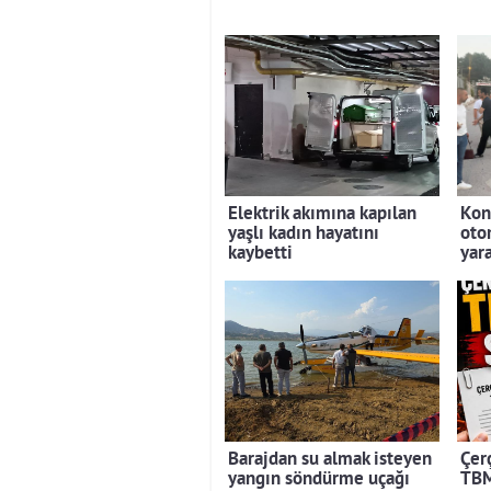
Elektrik akımına kapılan
Kon
yaşlı kadın hayatını
otom
kaybetti
yara
Barajdan su almak isteyen
Çerç
yangın söndürme uçağı
TBM