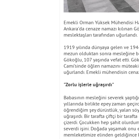
Emekli Orman Yüksek Mühendisi Hali
Ankara’da cenaze namazı kılınan Gö
meslektaşları tarafından uğurlandı.
1919 yılında dünyaya gelen ve 1944
mezun olduktan sonra mesleğine b
Gökoğlu, 107 yaşında vefat etti. Gö
Cami’sinde öğlen namazını müteaki
uğurlandı. Emekli mühendisin cenazes
"Zorlu işlerle uğraşırdı"
Babasının mesleğini severek yaptı
yıllarında birlikte epey zaman geçir
öğrendiğim şey dürüstlük, yalan söy
uğraşırdı. Bir tarafta çiftçi bir taraf
çizerdi. Çocukken hep şahit olurdum
severdi işini. Doğada yaşamak onu 
memleketimize elinden geldiğince k