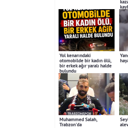
kaz
kay
Yol kenarındaki
Yan
otomobilde bir kadın ölü,
hay
bir erkek ağır yaralı halde
bulundu
Muhammed Salah,
Sey
Trabzon'da
ale