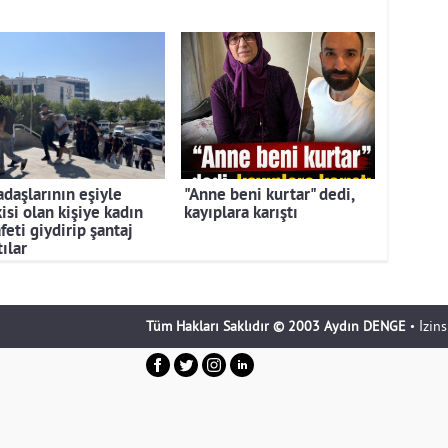
adaşlarının eşiyle
"Anne beni kurtar" dedi,
kisi olan kişiye kadın
kayıplara karıştı
feti giydirip şantaj
ılar
Tüm Hakları Saklıdır © 2003 Aydın DENGE
• İzin