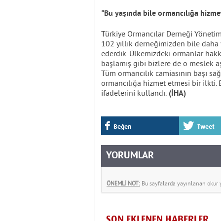
"Bu yaşında bile ormancılığa hizmet
Türkiye Ormancılar Derneği Yönetim
102 yıllık derneğimizden bile daha y
ederdik. Ülkemizdeki ormanlar hak
başlamış gibi bizlere de o meslek aşk
Tüm ormancılık camiasının başı sağ o
ormancılığa hizmet etmesi bir ilkti.
ifadelerini kullandı.
(İHA)
Beğen
Tweet
YORUMLAR
ÖNEMLİ NOT:
Bu sayfalarda yayınlanan okur yo
SON EKLENEN HABERLER