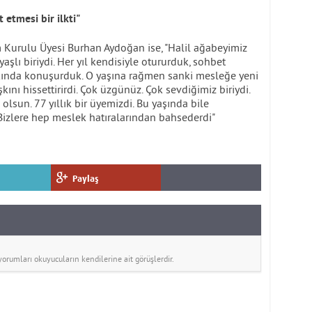
 etmesi bir ilkti"
 Kurulu Üyesi Burhan Aydoğan ise, "Halil ağabeyimiz
aşlı biriydi. Her yıl kendisiyle otururduk, sohbet
kında konuşurduk. O yaşına rağmen sanki mesleğe yeni
ını hissettirirdi. Çok üzgünüz. Çok sevdiğimiz biriydi.
lsun. 77 yıllık bir üyemizdi. Bu yaşında bile
 Bizlere hep meslek hatıralarından bahsederdi"
Paylaş
rumları okuyucuların kendilerine ait görüşlerdir.