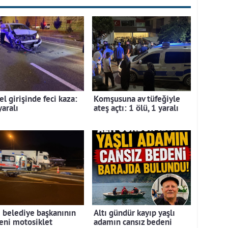
l girişinde feci kaza:
Komşusuna av tüfeğiyle
yaralı
ateş açtı: 1 ölü, 1 yaralı
i belediye başkanının
Altı gündür kayıp yaşlı
eni motosiklet
adamın cansız bedeni