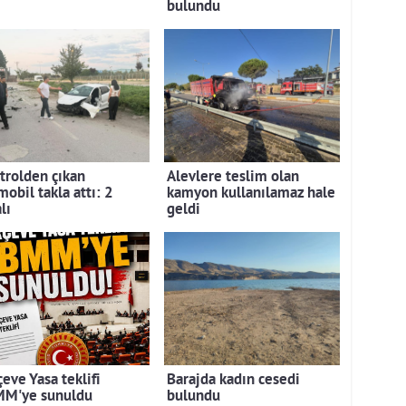
bulundu
trolden çıkan
Alevlere teslim olan
obil takla attı: 2
kamyon kullanılamaz hale
lı
geldi
eve Yasa teklifi
Barajda kadın cesedi
M'ye sunuldu
bulundu