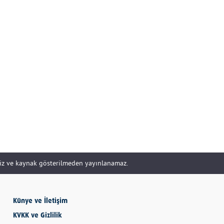
SEVMESİNİ
BİLECEKSİN
Önder Eyvaz - Vaiz
KENDİNE HAKSIZLIK
ETME
Derya Demir
siz ve kaynak gösterilmeden yayınlanamaz.
AYDIN’IN ALTIN
MEYVESİ: İNCİR
Künye ve İletişim
Hatice Tosun
KVKK ve Gizlilik