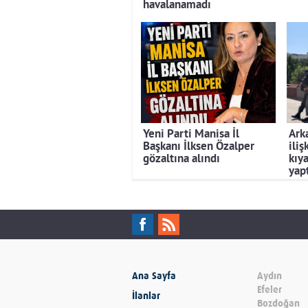
havalanamadı
Yeni Parti Manisa İl
Ark
Başkanı İlksen Özalper
iliş
gözaltına alındı
kıya
yapt
Ana Sayfa
Aydın
Efeler
İlanlar
Bozdoğan