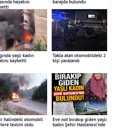
asında hayatını
barajda bulundu
betti
gında yaşlı kadın
Takla atan otomobildeki 2
atını kaybetti
kişi yaralandı
ir halindeki otomobil
Eve not bırakıp giden yaşlı
vlere teslim oldu
kadın Şehir Hastanesi'nde