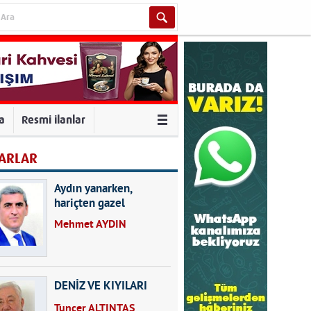
va
Resmi ilanlar
ARLAR
Aydın yanarken,
hariçten gazel
okuyarak kalpleri de
Mehmet AYDIN
kırmayın...
DENİZ VE KIYILARI
Tuncer ALTINTAŞ