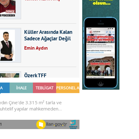
Küller Arasında Kalan
Sadece Ağaçlar Değil
Emin Aydın
Özerk TFF
Furkan SARICA
GÜNDEMDE NELER
OLMALI?
Ali Sarayköylü