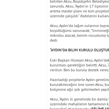
belirten Aksu, Büyükşehir Belediyes
savundu. Aksu, “Aydın’ın 17 ilçesini
arıtma master planı ve tüm projeler
üzerinde çalışıldı” ifadelerini kullan
Aksu, Aydın’da lağım sularının topr
büyüttüğünü savunarak, “Sivrisineği 
mikrobu alacak, benim vücuduma taş
dedi.
“AYDIN’DA BILIM KURULU OLUŞTU
Eski Başkan Hüseyin Aksu, Aydın’dak
kurulması gerektiğini belirtti. Aksu,
verilsin. Ben bu kurula destek vere
Hazırladığı projelerle Aydın genelin
kurulabileceğini öne süren Aksu, bu 
bütçesine ağır yük getirmeden yapıla
Aksu, “Aydın ili genelinde bir daml
üzerindeki mahallenin tamamının kan
kuracağız” diye konuştu.