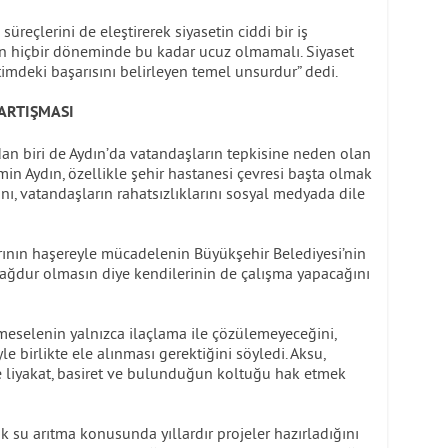
reçlerini de eleştirerek siyasetin ciddi bir iş
ın hiçbir döneminde bu kadar ucuz olmamalı. Siyaset
timdeki başarısını belirleyen temel unsurdur” dedi.
ARTIŞMASI
an biri de Aydın’da vatandaşların tepkisine neden olan
n Aydın, özellikle şehir hastanesi çevresi başta olmak
ğını, vatandaşların rahatsızlıklarını sosyal medyada dile
arının haşereyle mücadelenin Büyükşehir Belediyesi’nin
ğdur olmasın diye kendilerinin de çalışma yapacağını
eselenin yalnızca ilaçlama ile çözülemeyeceğini,
e birlikte ele alınması gerektiğini söyledi. Aksu,
 liyakat, basiret ve bulunduğun koltuğu hak etmek
k su arıtma konusunda yıllardır projeler hazırladığını