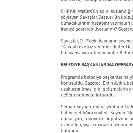
CHP’nin Atatürk’ün adını kullandığı
söyleyen Savaşlar, “Atatürk’ün kolt
olmadıklarının hesabını yapmaları la
iradeyi gösterebiliyorlar mı? Göstere
Savaşlar, CHP’deki kavganın seçme
“Kavgalı eve kız verilmez derler. Hal
bu avansı iyi kullanamadılar. Birbirl
BELEDIYE BAŞKANLARINA OPERAS
Programda belediye başkanlarına yö
konuşuldu. Gazeteci Emin Aydın, be
uzaklaştırılması gibi gelişmelerin a
değerlendirmelerini sordu.
Serhan Seyhan, operasyonların Türki
haline geldiğini söyledi. Seyhan, “B
operasyon, Türkiye’de popülizmin an
üzerinden, siyasi magazin üzerinde
bulundu.