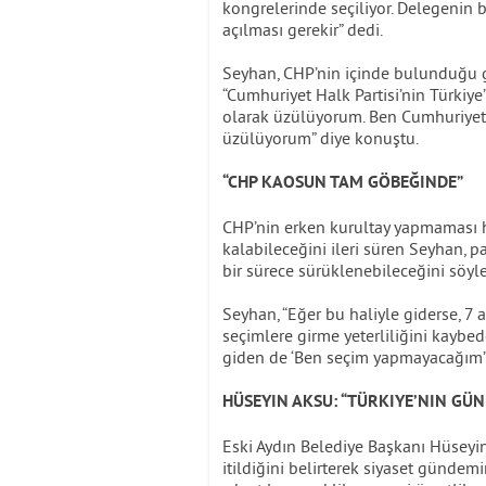
kongrelerinde seçiliyor. Delegenin b
açılması gerekir” dedi.
Seyhan, CHP’nin içinde bulunduğu g
“Cumhuriyet Halk Partisi’nin Türkiy
olarak üzülüyorum. Ben Cumhuriyet 
üzülüyorum” diye konuştu.
“CHP KAOSUN TAM GÖBEĞINDE”
CHP’nin erken kurultay yapmaması ha
kalabileceğini ileri süren Seyhan, p
bir sürece sürüklenebileceğini söyle
Seyhan, “Eğer bu haliyle giderse, 7
seçimlere girme yeterliliğini kayb
giden de ‘Ben seçim yapmayacağım’ d
HÜSEYIN AKSU: “TÜRKIYE’NIN GÜN
Eski Aydın Belediye Başkanı Hüseyin
itildiğini belirterek siyaset gündem