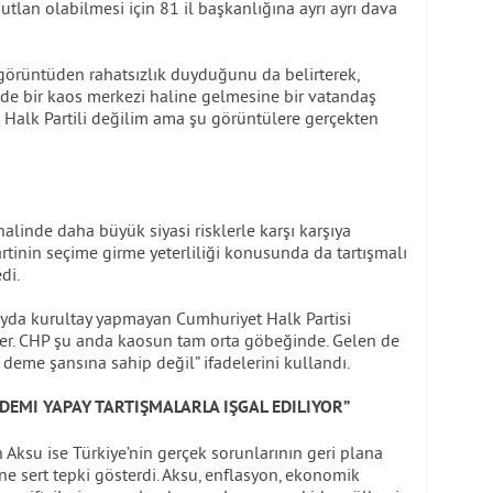
utlan olabilmesi için 81 il başkanlığına ayrı ayrı dava
örüntüden rahatsızlık duyduğunu da belirterek,
e’de bir kaos merkezi haline gelmesine bir vatandaş
Halk Partili değilim ama şu görüntülere gerçekten
linde daha büyük siyasi risklerle karşı karşıya
artinin seçime girme yeterliliği konusunda da tartışmalı
di.
 ayda kurultay yapmayan Cumhuriyet Halk Partisi
eder. CHP şu anda kaosun tam orta göbeğinde. Gelen de
eme şansına sahip değil” ifadelerini kullandı.
DEMI YAPAY TARTIŞMALARLA IŞGAL EDILIYOR”
 Aksu ise Türkiye’nin gerçek sorunlarının geri plana
ine sert tepki gösterdi. Aksu, enflasyon, ekonomik