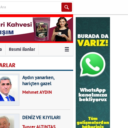
va
Resmi ilanlar
ARLAR
Aydın yanarken,
hariçten gazel
okuyarak kalpleri de
Mehmet AYDIN
kırmayın...
DENİZ VE KIYILARI
Tuncer ALTINTAŞ