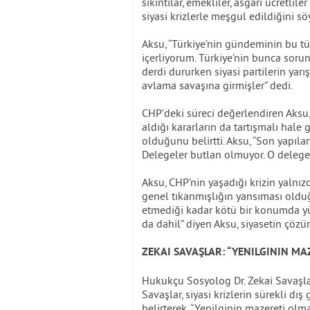
sıkıntılar, emekliler, asgari ücretli
siyasi krizlerle meşgul edildiğini sö
Aksu, “Türkiye’nin gündeminin bu tü
içerliyorum. Türkiye’nin bunca soru
derdi dururken siyasi partilerin yarı
avlama savaşına girmişler” dedi.
CHP’deki süreci değerlendiren Aksu,
aldığı kararların da tartışmalı hal
olduğunu belirtti. Aksu, “Son yapıla
Delegeler butlan olmuyor. O delegele
Aksu, CHP’nin yaşadığı krizin yalnızc
genel tıkanmışlığın yansıması oldu
etmediği kadar kötü bir konumda yür
da dahil” diyen Aksu, siyasetin çözü
ZEKAI SAVAŞLAR: “YENILGININ M
Hukukçu Sosyolog Dr. Zekai Savaşlar
Savaşlar, siyasi krizlerin sürekli d
belirterek, “Yenilginin mazereti olma