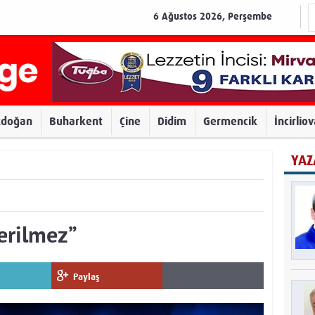
6 Ağustos 2026, Perşembe
zdoğan
Buharkent
Çine
Didim
Germencik
İncirlio
YAZ
verilmez”
Paylaş