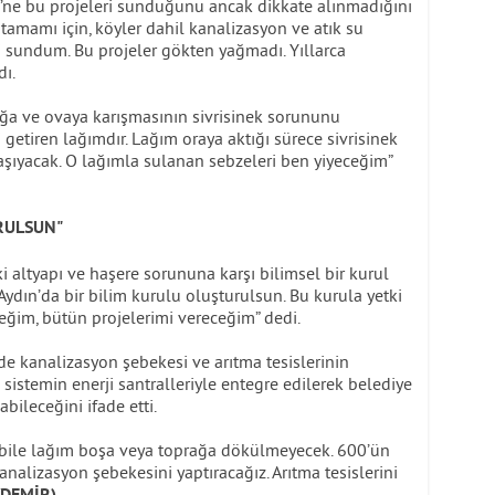
i’ne bu projeleri sunduğunu ancak dikkate alınmadığını
n tamamı için, köyler dahil kanalizasyon ve atık su
i sundum. Bu projeler gökten yağmadı. Yıllarca
dı.
ağa ve ovaya karışmasının sivrisinek sorununu
getiren lağımdır. Lağım oraya aktığı sürece sivrisinek
ıyacak. O lağımla sulanan sebzeleri ben yiyeceğim”
RULSUN"
i altyapı ve haşere sorununa karşı bilimsel bir kurul
 “Aydın’da bir bilim kurulu oluşturulsun. Bu kurula yetki
ceğim, bütün projelerimi vereceğim” dedi.
de kanalizasyon şebekesi ve arıtma tesislerinin
sistemin enerji santralleriyle entegre edilerek belediye
bileceğini ifade etti.
a bile lağım boşa veya toprağa dökülmeyecek. 600’ün
alizasyon şebekesini yaptıracağız. Arıtma tesislerini