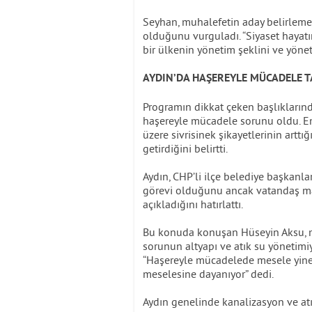
Seyhan, muhalefetin aday belirleme sü
olduğunu vurguladı. “Siyaset hayat
bir ülkenin yönetim şeklini ve yöne
AYDIN’DA HAŞEREYLE MÜCADELE T
Programın dikkat çeken başlıklarınd
haşereyle mücadele sorunu oldu. Emi
üzere sivrisinek şikayetlerinin arttı
getirdiğini belirtti.
Aydın, CHP’li ilçe belediye başkanl
görevi olduğunu ancak vatandaş ma
açıkladığını hatırlattı.
Bu konuda konuşan Hüseyin Aksu, m
sorunun altyapı ve atık su yönetimiyl
“Haşereyle mücadelede mesele yine
meselesine dayanıyor” dedi.
Aydın genelinde kanalizasyon ve atı