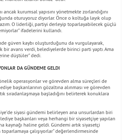
nı ancak kurumsal yapısını yönetmekte zorlandığını
uğunda oturuyoruz diyorlar. Önce o koltuğa layık olup
zım. O liderliği, partiyi derleyip toparlayabilecek güçlü
miyorlar” ifadelerini kullandı.
nde güven kaybı oluşturduğunu da vurgulayarak,
k bir avans verdi, belediyelerde birinci parti yaptı. Ama
erine düştüler” dedi.
YONLAR DA GÜNDEME GELDI
nelik operasyonlar ve görevden alma süreçleri de
lediye başkanlarının gözaltına alınması ve görevden
rtık sıradanlaşmaya başladığını belirterek konuklara
ye’de siyasi gündemi belirleyen ana unsurlardan biri
elediye başkanları veya herhangi bir siyasetçiye yapılan
a kaynağı haline geldi. Gündemi artık siyasetçi
n toparlamaya çalışıyorlar” değerlendirmesinde