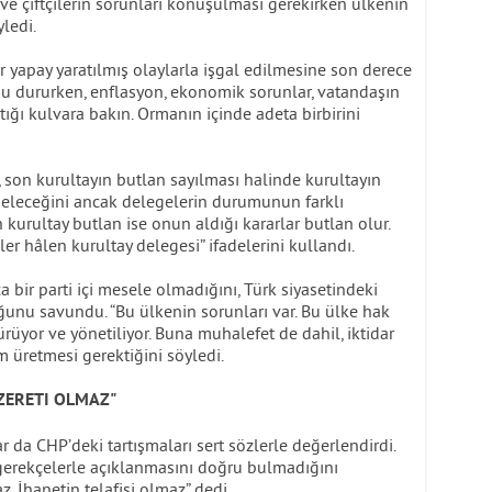
ler ve çiftçilerin sorunları konuşulması gerekirken ülkenin
yledi.
r yapay yaratılmış olaylarla işgal edilmesine son derece
nu dururken, enflasyon, ekonomik sorunlar, vatandaşın
ştığı kulvara bakın. Ormanın içinde adeta birbirini
 son kurultayın butlan sayılması halinde kurultayın
e geleceğini ancak delegelerin durumunun farklı
n kurultay butlan ise onun aldığı kararlar butlan olur.
r hâlen kurultay delegesi” ifadelerini kullandı.
a bir parti içi mesele olmadığını, Türk siyasetindeki
ğunu savundu. “Bu ülkenin sorunları var. Bu ülke hak
üyor ve yönetiliyor. Buna muhalefet de dahil, iktidar
m üretmesi gerektiğini söyledi.
AZERETI OLMAZ"
 da CHP’deki tartışmaları sert sözlerle değerlendirdi.
ış gerekçelerle açıklanmasını doğru bulmadığını
z. İhanetin telafisi olmaz” dedi.