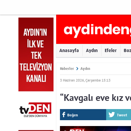
Anasayfa
Aydın
Efeler
Bo
Haberler
Aydın
3 Haziran 2026, Çarşamba 15:13
“Kavgalı eve kız 
Beğen
Tweet