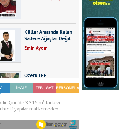
Küller Arasında Kalan
Sadece Ağaçlar Değil
Emin Aydın
Özerk TFF
Furkan SARICA
GÜNDEMDE NELER
OLMALI?
Ali Sarayköylü