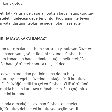
ar konuk oldu.
Halk Partisi’nde yaşanan butlan tartışmaları, kurultay
halefetin geleceği değerlendirildi. Programın ilerleyen
r vatandaşların tepkisine neden olan haşereyle
BIR HATAYLA KAPATILAMAZ”
lan tartışmalarına ilişkin sorusunu yanıtlayan Gazeteci
itibaren yanlış yönetildiğini savundu. Seyhan, hem
 kanadının hatalı adımlar attığını belirterek, “Bir
Bir hata çözülerek sonuca ulaşılır” dedi.
lan davanın ardından partinin daha doğru bir yol
 kurultay delegeleri üzerinden olağanüstü kurultay
edi. CHP tüzüğüne dikkat çeken Seyhan, “CHP tüzüğünün
nlukla her an kurultayı çağırabilirsin. Salt çoğunlukla
delerini kullandı.
amında olmadığını savunan Seyhan, delegelerin il
k, “Kurultay delegeleri kurultayda seçilmiyor. İl