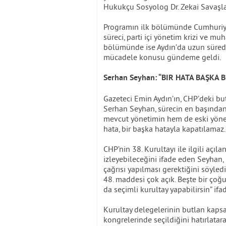
Hukukçu Sosyolog Dr. Zekai Savaşl
Programın ilk bölümünde Cumhuriyet 
süreci, parti içi yönetim krizi ve mu
bölümünde ise Aydın’da uzun süredi
mücadele konusu gündeme geldi.
Serhan Seyhan: “BIR HATA BAŞKA 
Gazeteci Emin Aydın’ın, CHP’deki but
Serhan Seyhan, sürecin en başından 
mevcut yönetimin hem de eski yönetim
hata, bir başka hatayla kapatılamaz. 
CHP’nin 38. Kurultayı ile ilgili açı
izleyebileceğini ifade eden Seyhan,
çağrısı yapılması gerektiğini söyl
48. maddesi çok açık. Beşte bir çoğu
da seçimli kurultay yapabilirsin” ifa
Kurultay delegelerinin butlan kaps
kongrelerinde seçildiğini hatırlatara