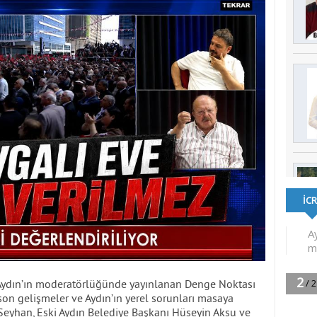
Aydın’ın moderatörlüğünde yayınlanan Denge Noktası
son gelişmeler ve Aydın’ın yerel sorunları masaya
 Seyhan, Eski Aydın Belediye Başkanı Hüseyin Aksu ve