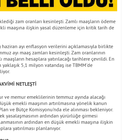
ediği zam oranları kesinleşti. Zamlı maaşların ödeme
li maaşına ilişkin yasal düzenleme için kritik tarih de
 haziran ayı enflasyon verilerini açıklamasıyla birlikte
muz ayı maaş zamları kesinleşti. Zam oranlarının
 maaşların hesaplara yatırılacağı tarihlere çevrildi. En
 yaklaşık 5,1 milyon vatandaş ise TBMM'de
iyor.
KVİMİ NETLEŞTİ
ur ve memur emeklilerinin temmuz ayında alacağı
 düşük emekli maaşının artırılmasına yönelik kanun
lan ve Bütçe Komisyonu'nda ele alınması bekleniyor.
rek yasalaşmasının ardından yürürlüğe girmesi
anmasının ardından en düşük emekli maaşına ilişkin
lara yatırılması planlanıyor.