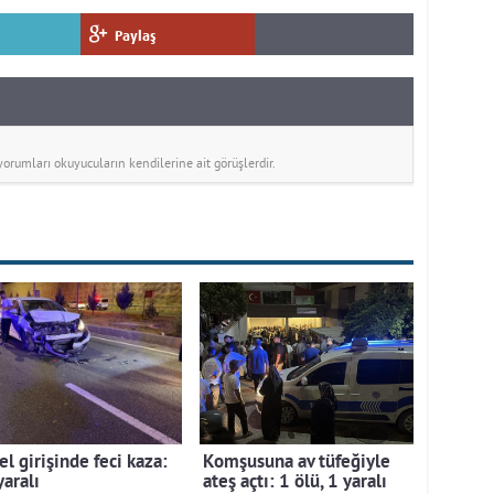
Paylaş
rumları okuyucuların kendilerine ait görüşlerdir.
l girişinde feci kaza:
Komşusuna av tüfeğiyle
yaralı
ateş açtı: 1 ölü, 1 yaralı