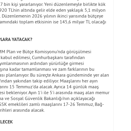
in kişi yararlanıyor. Yeni düzenlemeyle birlikte kök
20 TL'nin altında gelir elde eden yaklaşık 5,1 milyon
 Düzenlemenin 2026 yılının ikinci yarısında bütçeye
mamındaki toplam etkisinin ise 145,6 milyar TL olacağı
LARA YATACAK?
MM Plan ve Bütçe Komisyonu'nda görüşülmesi
a kabul edilmesi, Cumhurbaşkanı tarafından
yımlanmasının ardından yürürlüğe girmesi
aşına kadar tamamlanması ve zam farklarının bu
ması planlanıyor. Bu süreçte Ankara gündeminde yer alan
ndan yakından takip ediliyor. Maaşlarını her ayın
arını 15 Temmuz'da alacak. Ayrıca 14 günlük maaş
si bekleniyor. Ayın 1'i ile 5'i arasında maaş alan memur
şma ve Sosyal Güvenlik Bakanlığı'nın açıklayacağı
. SSK emeklileri zamlı maaşlarını 17-26 Temmuz, Bağ-
ihleri arasında alacak.
ELECEK