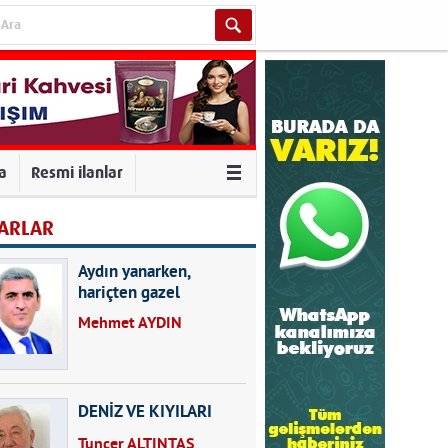
va
Resmi ilanlar
ARLAR
Aydın yanarken,
hariçten gazel
okuyarak kalpleri de
Mehmet AYDIN
kırmayın...
DENİZ VE KIYILARI
Tuncer ALTINTAŞ