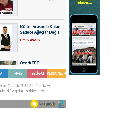
Küller Arasında Kalan
Sadece Ağaçlar Değil
Emin Aydın
Özerk TFF
Furkan SARICA
GÜNDEMDE NELER
OLMALI?
Ali Sarayköylü