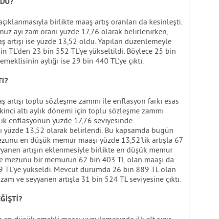
LDU?
çıklanmasıyla birlikte maaş artış oranları da kesinleşti.
uz ayı zam oranı yüzde 17,76 olarak belirlenirken,
 artışı ise yüzde 13,52 oldu. Yapılan düzenlemeyle
in TL'den 23 bin 552 TL'ye yükseltildi. Böylece 25 bin
eklisinin aylığı ise 29 bin 440 TL'ye çıktı.
I?
artışı toplu sözleşme zammı ile enflasyon farkı esas
ikinci altı aylık dönemi için toplu sözleşme zammı
ylık enflasyonun yüzde 17,76 seviyesinde
ı yüzde 13,52 olarak belirlendi. Bu kapsamda bugün
mezunu en düşük memur maaşı yüzde 13,52'lik artışla 67
seyyanen artışın eklenmesiyle birlikte en düşük memur
ite mezunu bir memurun 62 bin 403 TL olan maaşı da
39 TL'ye yükseldi. Mevcut durumda 26 bin 889 TL olan
zam ve seyyanen artışla 31 bin 524 TL seviyesine çıktı.
ĞİŞTİ?
en düşük emekli maaşı uygulamasında ilk alt sınır