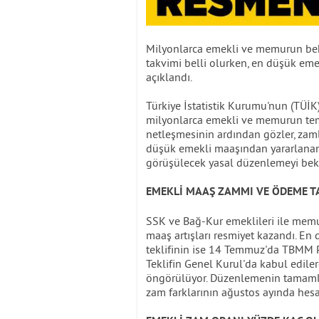
Milyonlarca emekli ve memurun bekl
takvimi belli olurken, en düşük emek
açıklandı.
Türkiye İstatistik Kurumu'nun (TÜİK)
milyonlarca emekli ve memurun tem
netleşmesinin ardından gözler, zamlı
düşük emekli maaşından yararlanan
görüşülecek yasal düzenlemeyi bekl
EMEKLİ MAAŞ ZAMMI VE ÖDEME TA
SSK ve Bağ-Kur emeklileri ile mem
maaş artışları resmiyet kazandı. En
teklifinin ise 14 Temmuz'da TBMM P
Teklifin Genel Kurul'da kabul edile
öngörülüyor. Düzenlemenin tamaml
zam farklarının ağustos ayında hesap