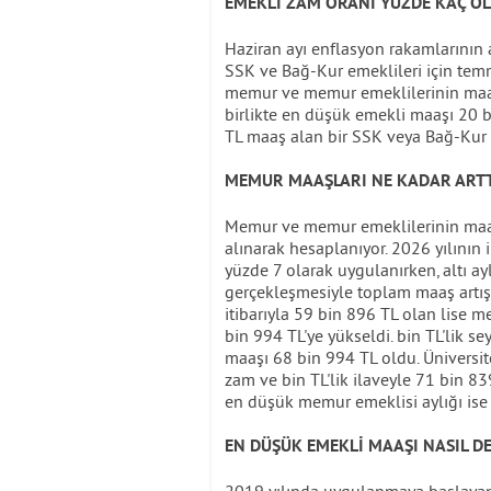
EMEKLİ ZAM ORANI YÜZDE KAÇ O
Haziran ayı enflasyon rakamlarının a
SSK ve Bağ-Kur emeklileri için temm
memur ve memur emeklilerinin maaş
birlikte en düşük emekli maaşı 20 b
TL maaş alan bir SSK veya Bağ-Kur em
MEMUR MAAŞLARI NE KADAR ARTT
Memur ve memur emeklilerinin maaş 
alınarak hesaplanıyor. 2026 yılının 
yüzde 7 olarak uygulanırken, altı a
gerçekleşmesiyle toplam maaş artış
itibarıyla 59 bin 896 TL olan lise 
bin 994 TL'ye yükseldi. bin TL'lik 
maaşı 68 bin 994 TL oldu. Ünivers
zam ve bin TL'lik ilaveyle 71 bin 8
en düşük memur emeklisi aylığı ise 
EN DÜŞÜK EMEKLİ MAAŞI NASIL DE
2019 yılında uygulanmaya başlayan 