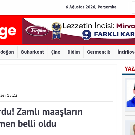
6 Ağustos 2026, Perşembe
zdoğan
Buharkent
Çine
Didim
Germencik
İncirlio
YAZ
esi 15:22
rdu! Zamlı maaşların
men belli oldu