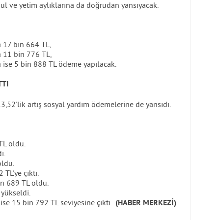
ul ve yetim aylıklarına da doğrudan yansıyacak.
 17 bin 664 TL,
a 11 bin 776 TL,
a ise 5 bin 888 TL ödeme yapılacak.
TTI
,52'lik artış sosyal yardım ödemelerine de yansıdı.
TL oldu.
i.
oldu.
 TL'ye çıktı.
in 689 TL oldu.
 yükseldi.
se 15 bin 792 TL seviyesine çıktı.
(HABER MERKEZİ)