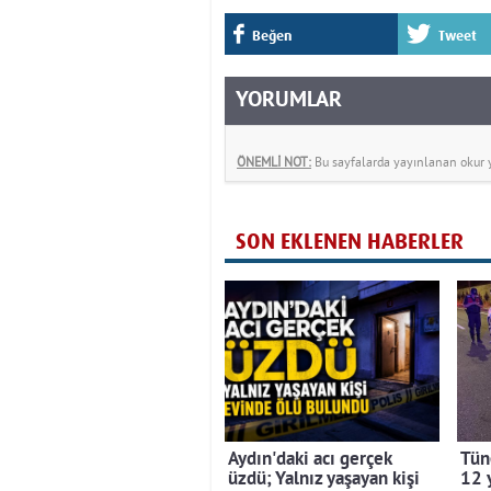
Beğen
Tweet
YORUMLAR
ÖNEMLİ NOT:
Bu sayfalarda yayınlanan okur yo
SON EKLENEN HABERLER
Aydın'daki acı gerçek
Tüne
üzdü; Yalnız yaşayan kişi
12 