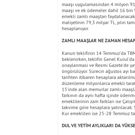
maaşı uygulamasından 4 milyon 917 b
maaşı ve ek ödemeler dahil 16 bin 9
emekli zamlı maaştan faydalanacak.
maliyetinin 79,3 milyar TL, yılın ta
hesaplanıyor.
ZAMLI MAAŞLAR NE ZAMAN HESAP
Kanun teklifinin 14 Temmuz'da TB
beklenirken, teklifin Genel Kurul'd
onaylanması ve Resmi Gazete'de ya
öngörülüyor. Sürecin ağustos ayı b
tarihten itibaren hesaplara aktarıl
düzenleme milyonlarca emekli tarafı
15'inde alan memurlar zamlı maaşl
farkının da aynı hafta içinde ödenme
emeklilerinin zam farkları ise Çalı
takvime göre hesaplara yatırılacak
Kur emeklileri ise 25-28 Temmuz tar
DUL VE YETİM AYLIKLARI DA YÜKS