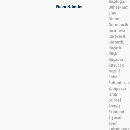
Bozdoğan
Video Haberler
Buharkent
Çine
Didim
Germencik
İncirliova
Karacasu
Karpuzlu
Koçarlı
Köşk
Kuşadası
Kuyucak
Nazilli
Söke
Sultanhisar
Yenipazar
İzmir
Güncel
Asayiş
Ekonomi
Siyaset
Spor
Kültür Sana