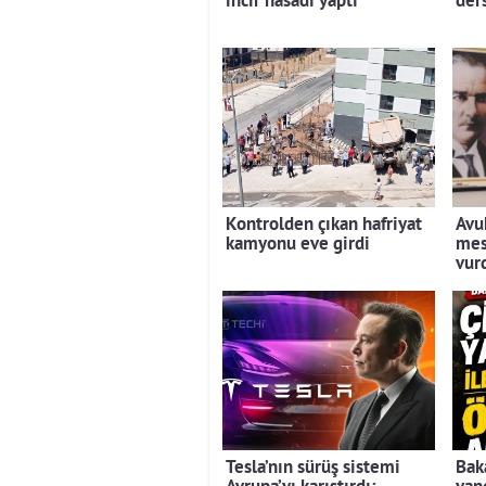
incir hasadı yaptı
der
Kontrolden çıkan hafriyat
Avuk
kamyonu eve girdi
mes
vur
Tesla’nın sürüş sistemi
Bak