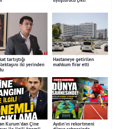
si
uyuşturucu çıktı
at tartıştığı
Hastaneye getirilen
lektaşını iki yerinden
mahkum firar etti
du
an Kurum'dan Çine
Aydın'ın rekortmeni