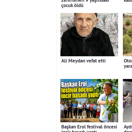
zehirlenen 9 yaşındaki
kad
çocuk öldü
Ali Meydan vefat etti
Oto
yara
Başkan Erol festival öncesi
Ayd