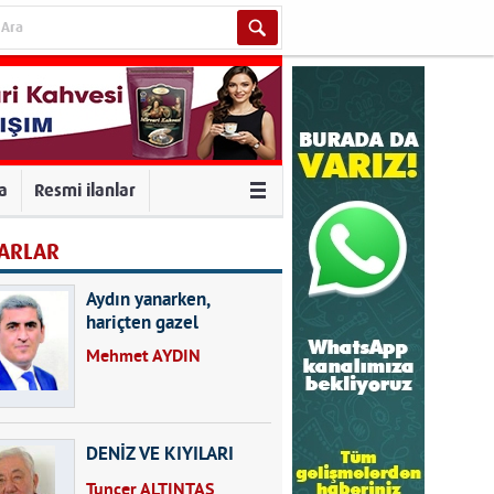
va
Resmi ilanlar
ARLAR
Aydın yanarken,
hariçten gazel
okuyarak kalpleri de
Mehmet AYDIN
kırmayın...
DENİZ VE KIYILARI
Tuncer ALTINTAŞ