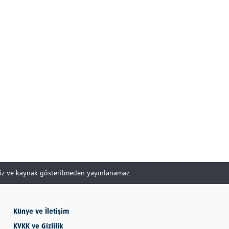
DOĞRU YÖNETİLİR?
Uzm. Özge Apak
Çerçioğlu'nu Kurtaran
Paralar...
SERHAN SEYHAN
KISSA’DAN HİSSE…
İBRAHİM AYVAZOĞLU
siz ve kaynak gösterilmeden yayınlanamaz.
Vicdan, kanla ölçülmez
Künye ve İletişim
Selime Aydemir
KVKK ve Gizlilik