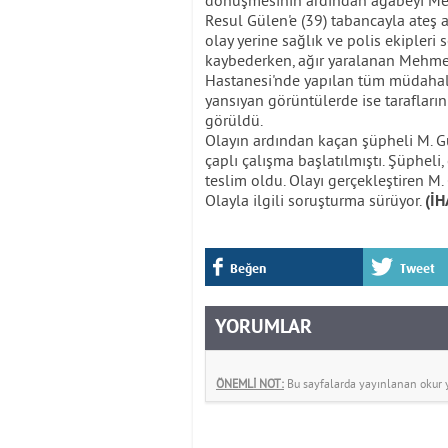
dönüşmesinin ardından ağabeyi Meh
Resul Gülen'e (39) tabancayla ateş a
olay yerine sağlık ve polis ekipleri
kaybederken, ağır yaralanan Mehmet
Hastanesi'nde yapılan tüm müdahal
yansıyan görüntülerde ise tarafların
görüldü.
Olayın ardından kaçan şüpheli M. Gü
çaplı çalışma başlatılmıştı. Şüpheli
teslim oldu. Olayı gerçekleştiren M
Olayla ilgili soruşturma sürüyor.
(İH
Beğen
Tweet
YORUMLAR
ÖNEMLİ NOT:
Bu sayfalarda yayınlanan okur yo