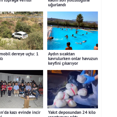
ın toprağa verildi
kadın son yolculuğuna
uğurlandı
mobil dereye uçtu: 1
Aydın sıcaktan
lı
kavrulurken onlar havuzun
keyfini çıkarıyor
ın’da kazı evinde incir
Yakıt deposundan 24 kilo