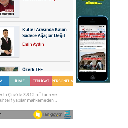
Küller Arasında Kalan
Sadece Ağaçlar Değil
Emin Aydın
Özerk TFF
Furkan SARICA
GÜNDEMDE NELER
OLMALI?
Ali Sarayköylü