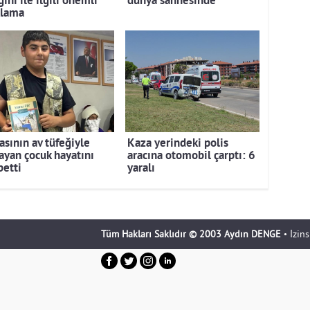
ını ile ilgili önemli
dünya sahnesinde
klama
asının av tüfeğiyle
Kaza yerindeki polis
ayan çocuk hayatını
aracına otomobil çarptı: 6
betti
yaralı
Tüm Hakları Saklıdır © 2003 Aydın DENGE
• İzin