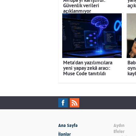
Avrupa’yı karıştırdı:
yang
Güvenlik verileri
açı
açıklanmıyor
Meta’dan yazılımcılara
Bab
yeni yapay zekâ aracı:
oyn
Muse Code tanıtıldı
kay
Ana Sayfa
Aydın
Efeler
İlanlar