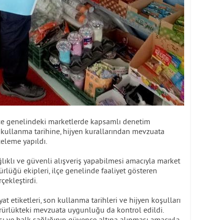
 ilçe genelindeki marketlerde kapsamlı denetim
n kullanma tarihine, hijyen kurallarından mevzuata
eleme yapıldı.
ğlıklı ve güvenli alışveriş yapabilmesi amacıyla market
rlüğü ekipleri, ilçe genelinde faaliyet gösteren
çekleştirdi.
at etiketleri, son kullanma tarihleri ve hijyen koşulları
yürürlükteki mevzuata uygunluğu da kontrol edildi.
ası ve halk sağlığının güvence altına alınması amacıyla