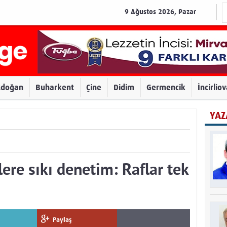
9 Ağustos 2026, Pazar
zdoğan
Buharkent
Çine
Didim
Germencik
İncirlio
YAZ
ere sıkı denetim: Raflar tek
Paylaş