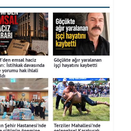
’den emsal haciz
Göçükte ağır yaralanan
rı: İstihkak davasında
işçi hayatını kaybetti
e yorumu hak ihlali
ldı
ın Şehir Hastanesi'nde
Terziler Mahallesi'nde