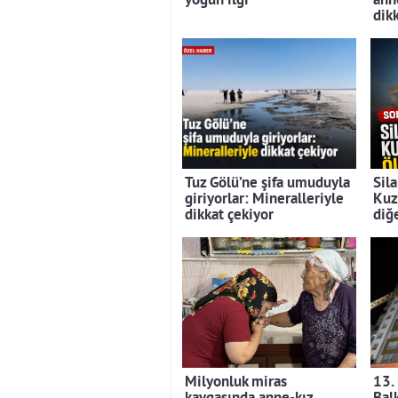
yoğun ilgi
ann
dikk
Tuz Gölü’ne şifa umuduyla
Sila
giriyorlar: Mineralleriyle
Kuz
dikkat çekiyor
diğe
Milyonluk miras
13.