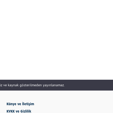
SEVMESİNİ
BİLECEKSİN
Önder Eyvaz - Vaiz
KENDİNE HAKSIZLIK
ETME
Derya Demir
siz ve kaynak gösterilmeden yayınlanamaz.
AYDIN’IN ALTIN
MEYVESİ: İNCİR
Hatice Tosun
Künye ve İletişim
KVKK ve Gizlilik