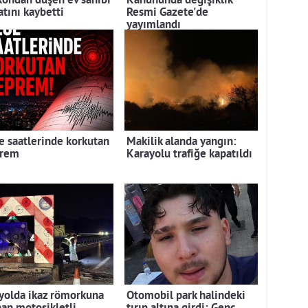
kondan düşen ev sahibi
Kanununda değişiklik
atını kaybetti
Resmi Gazete'de
yayımlandı
e saatlerinde korkutan
Makilik alanda yangın:
rem
Karayolu trafiğe kapatıldı
yolda ikaz römorkuna
Otomobil park halindeki