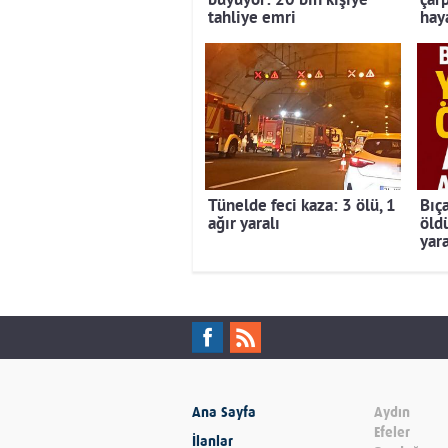
büyüyor: 20 bin kişiye
çar
tahliye emri
hay
Tünelde feci kaza: 3 ölü, 1
Bıç
ağır yaralı
öld
yar
Ana Sayfa
Aydın
Efeler
İlanlar