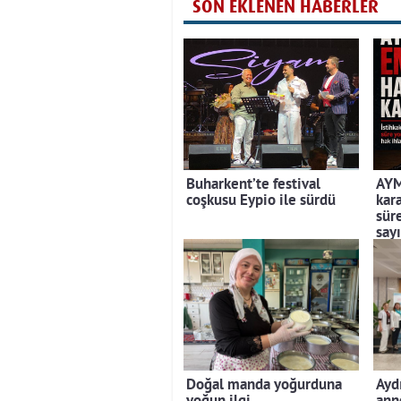
SON EKLENEN HABERLER
Buharkent’te festival
AYM
coşkusu Eypio ile sürdü
kara
sür
sayı
Doğal manda yoğurduna
Ayd