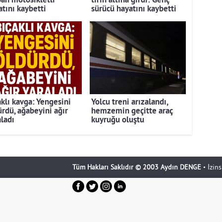
pan motosikletli
tırın altına girdi: Genç
atını kaybetti
sürücü hayatını kaybetti
aklı kavga: Yengesini
Yolcu treni arızalandı,
ürdü, ağabeyini ağır
hemzemin geçitte araç
aladı
kuyruğu oluştu
Tüm Hakları Saklıdır © 2003 Aydın DENGE
• İzin