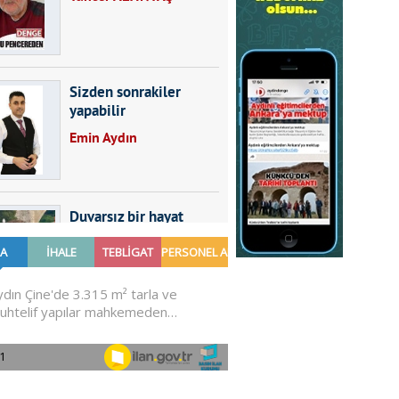
Sizden sonrakiler
yapabilir
Emin Aydın
Duvarsız bir hayat
Furkan SARICA
GÜNDEMDE NELER
OLMALI?
Ali Sarayköylü