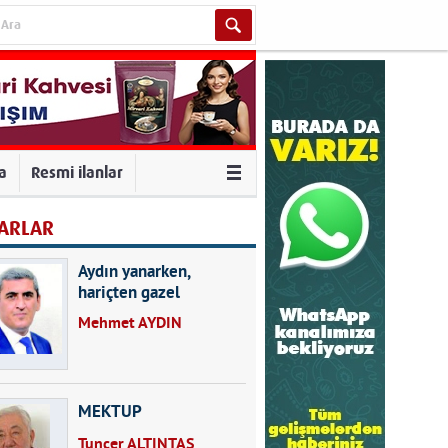
va
Resmi ilanlar
ARLAR
Aydın yanarken,
hariçten gazel
okuyarak kalpleri de
Mehmet AYDIN
kırmayın...
MEKTUP
Tuncer ALTINTAŞ