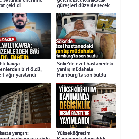
e sütünün önemine
geleneksel Karakucak
at çekildi
güreşleri düzenlenecek
hlı kavga:
Söke'de özel hastanedeki
enlerden biri öldü,
yanlış müdahale
ri ağır yaralandı
Hamburg'ta son buldu
 katta yangın:
Yükseköğretim