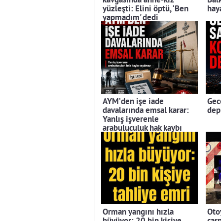
kavgasında anne-kız
Bal
yüzleşti: Elini öptü, ‘Ben
hay
yapmadım' dedi
AYM’den işe iade
Gec
davalarında emsal karar:
dep
Yanlış işverenle
arabuluculuk hak kaybı
sayılmadı
Orman yangını hızla
Oto