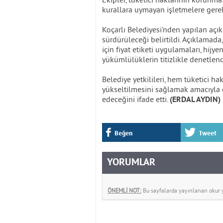
kurallara uymayan işletmelere gerek
Koçarlı Belediyesi'nden yapılan açık
sürdürüleceği belirtildi. Açıklamada
için fiyat etiketi uygulamaları, hijye
yükümlülüklerin titizlikle denetlen
Belediye yetkilileri, hem tüketici h
yükseltilmesini sağlamak amacıyla 
edeceğini ifade etti.
(ERDAL AYDIN)
Beğen
Tweet
YORUMLAR
ÖNEMLİ NOT:
Bu sayfalarda yayınlanan okur yo