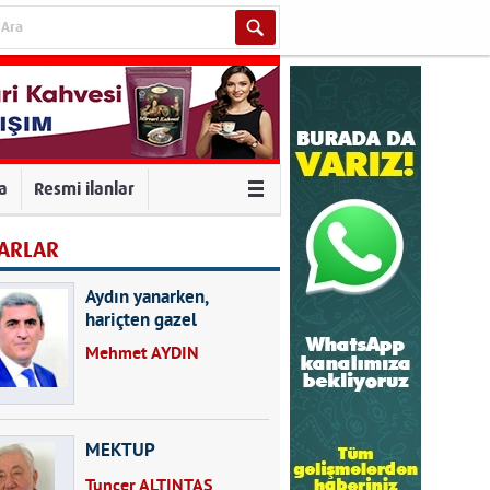
va
Resmi ilanlar
ARLAR
Aydın yanarken,
hariçten gazel
okuyarak kalpleri de
Mehmet AYDIN
kırmayın...
MEKTUP
Tuncer ALTINTAŞ