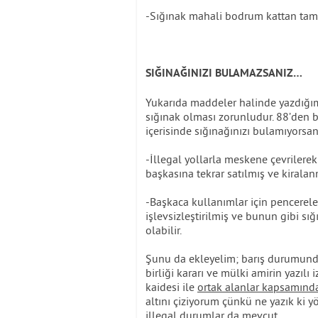
-Sığınak mahali bodrum kattan tamam
SIĞINAĞINIZI BULAMAZSANIZ…
Yukarıda maddeler halinde yazdığım ö
sığınak olması zorunludur. 88’den b
içerisinde sığınağınızı bulamıyorsan
-İllegal yollarla meskene çevrilere
başkasına tekrar satılmış ve kiralanm
-Başkaca kullanımlar için pencerel
işlevsizleştirilmiş ve bunun gibi sı
olabilir.
Şunu da ekleyelim; barış durumunda
birliği kararı ve mülki amirin yazılı
kaidesi ile
ortak alanlar kapsamınd
altını çiziyorum çünkü ne yazık ki yö
illegal durumlar da mevcut.