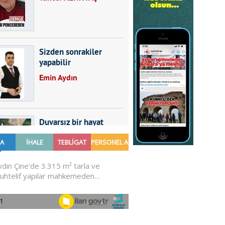
Sizden sonrakiler
yapabilir
Emin Aydın
Duvarsız bir hayat
Furkan SARICA
GÜNDEMDE NELER
OLMALI?
Ali Sarayköylü