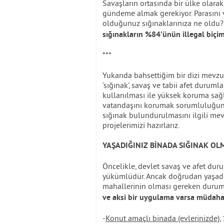
Savaşların ortasında bir ülke olara
gündeme almak gerekiyor. Parasını ve
olduğunuz sığınaklarınıza ne oldu
sığınakların %84’ünün illegal biçim
***
Yukarıda bahsettiğim bir dizi mevzua
‘sığınak’, savaş ve tabii afet durum
kullanılması ile yüksek koruma sağ
vatandaşını korumak sorumluluğunu
sığınak bulundurulmasını ilgili mev
projelerimizi hazırlarız.
YAŞADIĞINIZ BİNADA SIĞINAK O
Öncelikle, devlet savaş ve afet du
yükümlüdür. Ancak doğrudan yaşadığı
mahallerinin olması gereken duruml
ve aksi bir uygulama varsa müdahal
-
Konut amaçlı binada (evlerinizde),
1