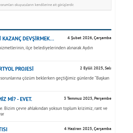
rumları okuyucuların kendilerine ait görüşlerdir.
Sİ KAZANÇ DEVŞİRMEK…
4 Şubat 2026, Çarşamba
hizmetlerinin, ilçe belediyelerinden alınarak Aydın
RTYOL PROJESİ
2 Eylül 2025, Salı
k sorunlarına çözüm beklerken geçtiğimiz günlerde “Başkan
Z Mİ? - EVET.
3 Temmuz 2025, Perşembe
mse. Bizim çevre ahlakından yoksun toplum krizimiz, rant ve
var
ISI
4 Haziran 2025, Çarşamba