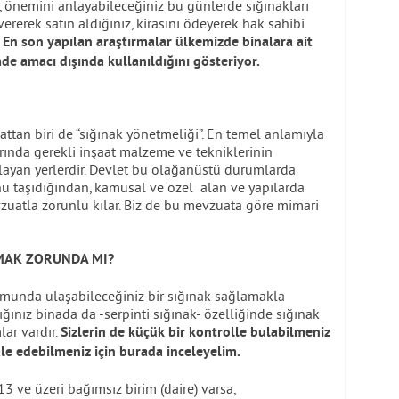
k, önemini anlayabileceğiniz bu günlerde sığınakları
rerek satın aldığınız, kirasını ödeyerek hak sahibi
?
En son yapılan araştırmalar ülkemizde binalara ait
de amacı dışında kullanıldığını gösteriyor.
ttan biri de “sığınak yönetmeliği”. En temel anlamıyla
larında gerekli inşaat malzeme ve tekniklerinin
layan yerlerdir. Devlet bu olağanüstü durumlarda
 taşıdığından, kamusal ve özel alan ve yapılarda
zuatla zorunlu kılar. Biz de bu mevzuata göre mimari
LMAK ZORUNDA MI?
rumunda ulaşabileceğiniz bir sığınak sağlamakla
nız binada da -serpinti sığınak- özelliğinde sığınak
ar vardır.
Sizlerin de küçük bir kontrolle bulabilmeniz
e edebilmeniz için burada inceleyelim.
3 ve üzeri bağımsız birim (daire) varsa,