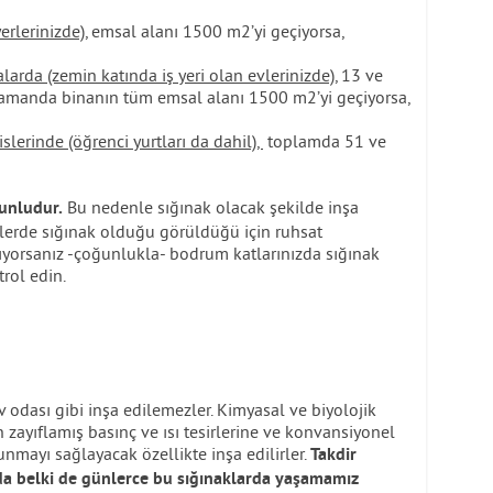
erlerinizde),
emsal alanı 1500 m2’yi geçiyorsa,
larda (zemin katında iş yeri olan evlerinizde),
13 ve
 zamanda binanın tüm emsal alanı 1500 m2’yi geçiyorsa,
slerinde (öğrenci yurtları da dahil),
toplamda 51 ve
Bu nedenle sığınak olacak şekilde inşa
runludur.
llerde sığınak olduğu görüldüğü için ruhsat
şıyorsanız -çoğunlukla- bodrum katlarınızda sığınak
rol edin.
v odası gibi inşa edilemezler. Kimyasal ve biyolojik
 zayıflamış basınç ve ısı tesirlerine ve konvansiyonel
runmayı sağlayacak özellikte inşa edilirler.
Takdir
da belki de günlerce bu sığınaklarda yaşamamız