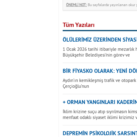
ÖNEMLİ NOT:
Bu sayfalarda yayınlanan okur yo
Tüm Yazıları
ÖLÜLERİMİZ ÜZERİNDEN SİYA
1 Ocak 2026 tarihi itibariyle mezarlık 
Büyükşehir Belediyesi’nin görev ve
BİR FİYASKO OLARAK: YENİ DÖ
Aydın’ın kemikleşmiş trafik ve otopar
Çerçioğlu’nun
+ ORMAN YANGINLARI KADERİMİ
İklim krizine suçu atıp sıyrılmasın ki
menfaat odaklı siyaset iklimi krizimiz 
DEPREMİN PSİKOLOJİK SARSINT