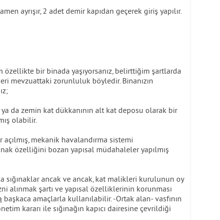
en ayrışır, 2 adet demir kapıdan geçerek giriş yapılır.
zellikte bir binada yaşıyorsanız, belirttiğim şartlarda
eri mevzuattaki zorunluluk böyledir. Binanızın
ız;
k ya da zemin kat dükkanının alt kat deposu olarak bir
ış olabilir.
er açılmış, mekanik havalandırma sistemi
ğınak özelliğini bozan yapısal müdahaleler yapılmış
 sığınaklar ancak ve ancak, kat malikleri kurulunun oy
 izni alınmak şartı ve yapısal özelliklerinin korunması
a
başkaca amaçlarla kullanılabilir. -Ortak alan- vasfının
netim kararı ile sığınağın kapıcı dairesine çevrildiği