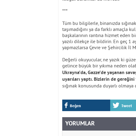
***
Tüm bu bilgilerle, binanızda sığına
taşımadığını ya da farklı amaçla kull
başkalarının rantına hizmet eden b
yazılı dilekçe ile bildirin. En geç 1 
yapmazlarsa Çevre ve Şehircilik İl M
Değerli okuyucular, ne yazık ki güz
gelince büyük bir yıkıma neden olab
Ukrayna’da, Gazze’de yaşanan savaşt
uyarıları yaptı. Bizlerin de gereğ
sığınak konusunda duyarlı olmaya da
Beğen
Tweet
YORUMLAR