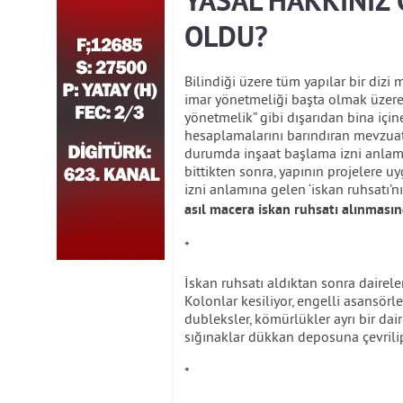
YASAL HAKKINIZ 
OLDU?
Bilindiği üzere tüm yapılar bir dizi
imar yönetmeliği başta olmak üzere
yönetmelik” gibi dışarıdan bina için
hesaplamalarını barındıran mevzuat
durumda inşaat başlama izni anlamın
bittikten sonra, yapının projelere
izni anlamına gelen ‘iskan ruhsatı’nı 
asıl macera iskan ruhsatı alınmasın
*
İskan ruhsatı aldıktan sonra dairele
Kolonlar kesiliyor, engelli asansörle
dubleksler, kömürlükler ayrı bir dai
sığınaklar dükkan deposuna çevrilip 
*