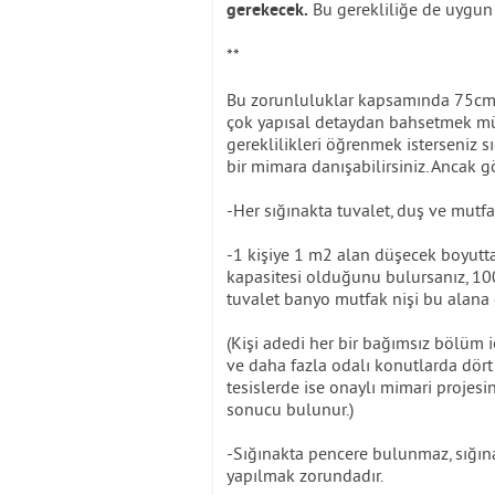
Bu gerekliliğe de uygun 
gerekecek.
**
Bu zorunluluklar kapsamında 75cm’e
çok yapısal detaydan bahsetmek mümk
gereklilikleri öğrenmek isterseniz 
bir mimara danışabilirsiniz. Ancak g
-Her sığınakta tuvalet, duş ve mutf
-1 kişiye 1 m2 alan düşecek boyutta
kapasitesi olduğunu bulursanız, 10
tuvalet banyo mutfak nişi bu alana d
(Kişi adedi her bir bağımsız bölüm iç
ve daha fazla odalı konutlarda dört 
tesislerde ise onaylı mimari projesin
sonucu bulunur.)
-Sığınakta pencere bulunmaz, sığı
yapılmak zorundadır.