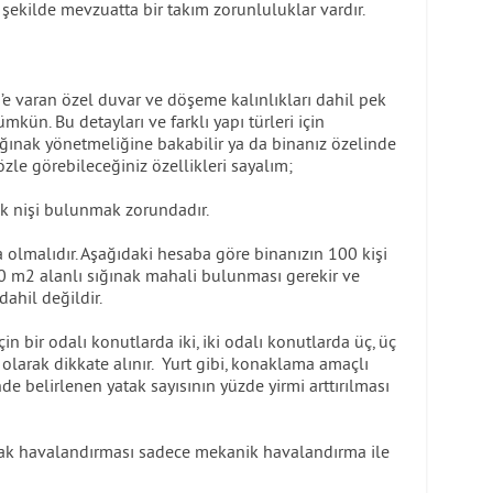
şekilde mevzuatta bir takım zorunluluklar vardır.
 varan özel duvar ve döşeme kalınlıkları dahil pek
ün. Bu detayları ve farklı yapı türleri için
sığınak yönetmeliğine bakabilir ya da binanız özelinde
özle görebileceğiniz özellikleri sayalım;
ak nişi bulunmak zorundadır.
 olmalıdır. Aşağıdaki hesaba göre binanızın 100 kişi
0 m2 alanlı sığınak mahali bulunması gerekir ve
ahil değildir.
in bir odalı konutlarda iki, iki odalı konutlarda üç, üç
olarak dikkate alınır. Yurt gibi, konaklama amaçlı
de belirlenen yatak sayısının yüzde yirmi arttırılması
nak havalandırması sadece mekanik havalandırma ile