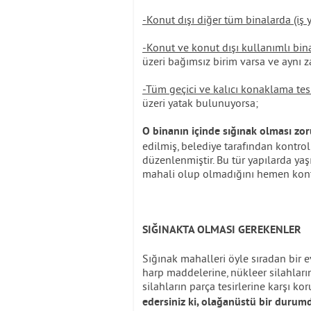
-Konut dışı diğer tüm binalarda (iş y
-Konut ve konut dışı kullanımlı bina
üzeri bağımsız birim varsa ve aynı
-Tüm geçici ve kalıcı konaklama tesi
üzeri yatak bulunuyorsa;
O binanın içinde sığınak olması zo
edilmiş, belediye tarafından kontro
düzenlenmiştir. Bu tür yapılarda ya
mahali olup olmadığını hemen kont
SIĞINAKTA OLMASI GEREKENLER
Sığınak mahalleri öyle sıradan bir e
harp maddelerine, nükleer silahların
silahların parça tesirlerine karşı ko
edersiniz ki, olağanüstü bir durum