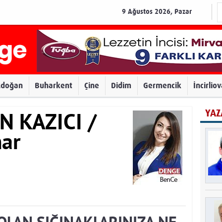
9 Ağustos 2026, Pazar
zdoğan
Buharkent
Çine
Didim
Germencik
İncirlio
YAZ
N KAZICI /
ar