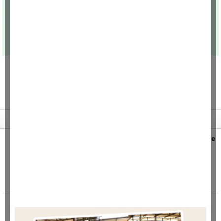
Son haberler
Minibüs yangını: Peş peşe patlamalar paniğe
neden oldu
Kartal'da Karlıktepe Mahallesi Spor Caddesi
üzerinde henüz bilinmeyen bir nedenle alev
alan minibüs tamamen
Yeni aldığı motosikletle kaza yapan genç
hayatını kaybetti: O anlar kamerada