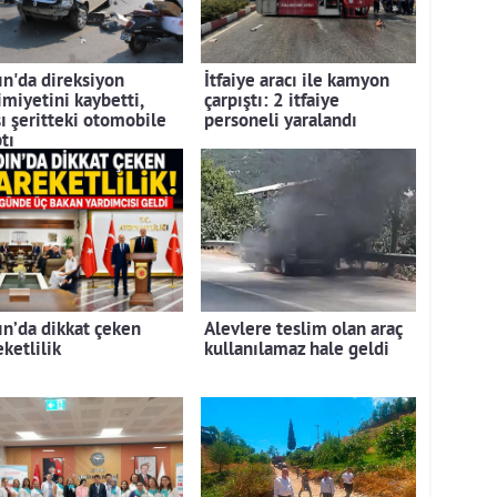
ın'da direksiyon
İtfaiye aracı ile kamyon
imiyetini kaybetti,
çarpıştı: 2 itfaiye
şı şeritteki otomobile
personeli yaralandı
tı
ın’da dikkat çeken
Alevlere teslim olan araç
ketlilik
kullanılamaz hale geldi