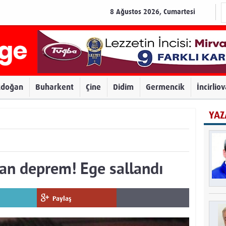
8 Ağustos 2026, Cumartesi
zdoğan
Buharkent
Çine
Didim
Germencik
İncirlio
YAZ
tan deprem! Ege sallandı
Paylaş