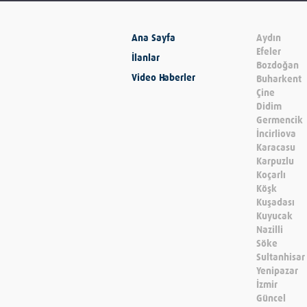
Ana Sayfa
Aydın
Efeler
İlanlar
Bozdoğan
Video Haberler
Buharkent
Çine
Didim
Germencik
İncirliova
Karacasu
Karpuzlu
Koçarlı
Köşk
Kuşadası
Kuyucak
Nazilli
Söke
Sultanhisar
Yenipazar
İzmir
Güncel