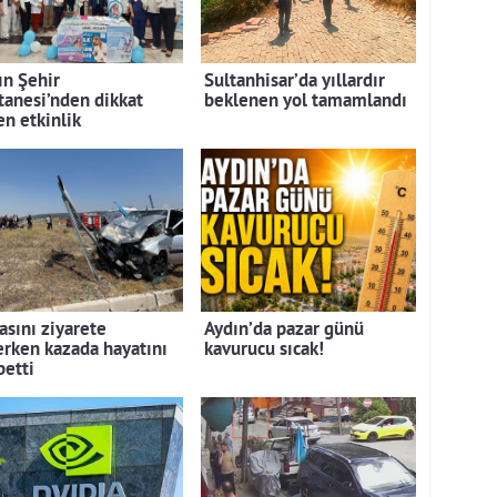
ın Şehir
Sultanhisar’da yıllardır
tanesi’nden dikkat
beklenen yol tamamlandı
en etkinlik
asını ziyarete
Aydın’da pazar günü
erken kazada hayatını
kavurucu sıcak!
betti