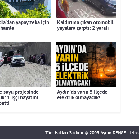
dia'dan yapay zeka için
Kaldırıma çıkan otomobil
 hamle
yayalara çarptı: 2 yaralı
e suyu projesinde
Aydın'da yarın 5 ilçede
k: 1 işçi hayatını
elektrik olmayacak!
betti
Tüm Hakları Saklıdır © 2003 Aydın DENGE
• İzin