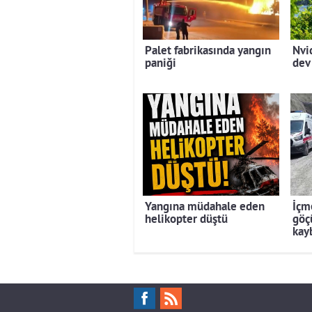
Palet fabrikasında yangın
Nvi
paniği
dev
Yangına müdahale eden
İçm
helikopter düştü
göçü
kay