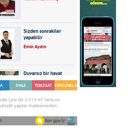
Sizden sonrakiler
yapabilir
Emin Aydın
Duvarsız bir hayat
Furkan SARICA
GÜNDEMDE NELER
OLMALI?
Ali Sarayköylü