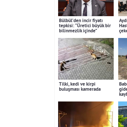
Bülbül’den incir fiyatı
Ayd
tepkisi: “Üretici büyük bir
Has
bilinmezlik içinde”
çek
Tilki, kedi ve kirpi
Bab
buluşması kamerada
gid
kay