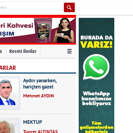
va
Resmi ilanlar
ARLAR
Aydın yanarken,
hariçten gazel
okuyarak kalpleri de
Mehmet AYDIN
kırmayın...
MEKTUP
Tuncer ALTINTAŞ