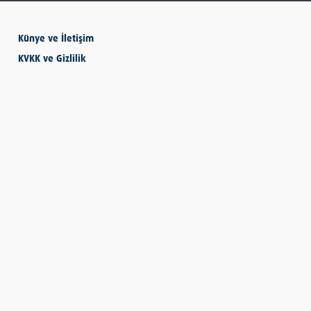
Künye ve İletişim
SEVMESİNİ
KVKK ve Gizlilik
BİLECEKSİN
Önder Eyvaz - Vaiz
KENDİNE HAKSIZLIK
ETME
Derya Demir
AYDIN’IN ALTIN
MEYVESİ: İNCİR
Hatice Tosun