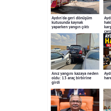
Aydın'da geri dönüşüm
Ayd
kutusunda kaynak
hak
yaparken yangın çıktı
kar
çarp
Anız yangını kazaya neden
Ayd
oldu: 13 araç birbirine
hare
girdi