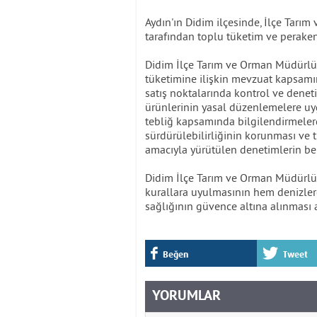
Aydın'ın Didim ilçesinde, İlçe Tarı
tarafından toplu tüketim ve perakend
Didim İlçe Tarım ve Orman Müdürlüğü
tüketimine ilişkin mevzuat kapsamın
satış noktalarında kontrol ve denet
ürünlerinin yasal düzenlemelere uygu
tebliğ kapsamında bilgilendirmelerd
sürdürülebilirliğinin korunması ve 
amacıyla yürütülen denetimlerin beli
Didim İlçe Tarım ve Orman Müdürlüğü y
kurallara uyulmasının hem denizlerd
sağlığının güvence altına alınması 
Beğen
Tweet
YORUMLAR