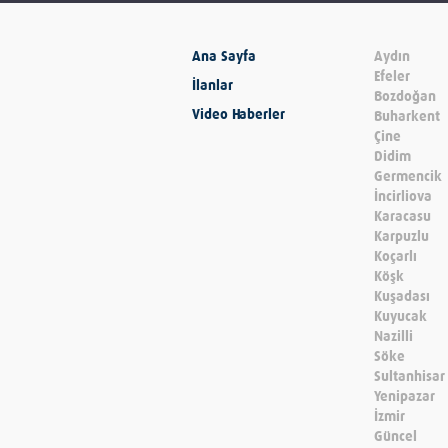
Ana Sayfa
Aydın
Efeler
İlanlar
Bozdoğan
Video Haberler
Buharkent
Çine
Didim
Germencik
İncirliova
Karacasu
Karpuzlu
Koçarlı
Köşk
Kuşadası
Kuyucak
Nazilli
Söke
Sultanhisar
Yenipazar
İzmir
Güncel