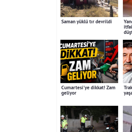
Saman yüklü tır devrildi
Yan
itfa
düş
Cumartesi'ye dikkat! Zam
Trak
geliyor
yaşa