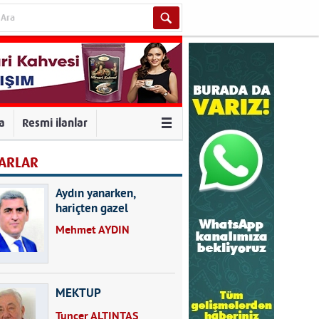
va
Resmi ilanlar
ARLAR
Aydın yanarken,
hariçten gazel
okuyarak kalpleri de
Mehmet AYDIN
kırmayın...
MEKTUP
Tuncer ALTINTAŞ