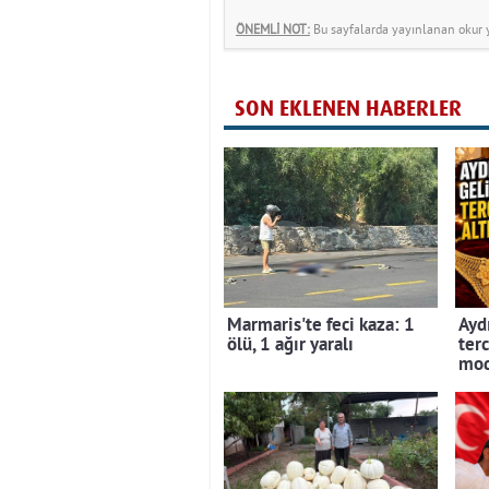
ÖNEMLİ NOT:
Bu sayfalarda yayınlanan okur yo
SON EKLENEN HABERLER
Marmaris'te feci kaza: 1
Aydı
ölü, 1 ağır yaralı
terc
mod