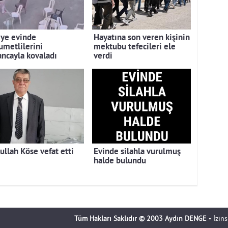
iye evinde
Hayatına son veren kişinin
umetlilerini
mektubu tefecileri ele
ancayla kovaladı
verdi
ullah Köse vefat etti
Evinde silahla vurulmuş
halde bulundu
Tüm Hakları Saklıdır © 2003 Aydın DENGE
• İzin