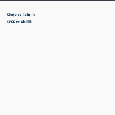
Künye ve İletişim
SEVMESİNİ
KVKK ve Gizlilik
BİLECEKSİN
Önder Eyvaz - Vaiz
KENDİNE HAKSIZLIK
ETME
Derya Demir
AYDIN’IN ALTIN
MEYVESİ: İNCİR
Hatice Tosun