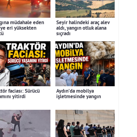
gına müdahale eden
Seyir halindeki araç alev
iye eri yüksekten
aldı, yangın otluk alana
tü
sıçradı
tör faciası: Sürücü
Aydın’da mobilya
mını yitirdi
işletmesinde yangın