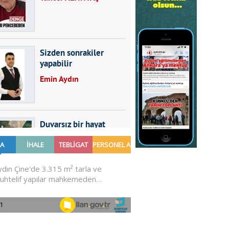
Sizden sonrakiler
yapabilir
Emin Aydın
Duvarsız bir hayat
Furkan SARICA
GÜNDEMDE NELER
OLMALI?
Ali Sarayköylü