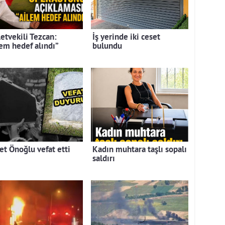
letvekili Tezcan:
İş yerinde iki ceset
lem hedef alındı”
bulundu
et Önoğlu vefat etti
Kadın muhtara taşlı sopalı
saldırı