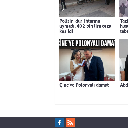
Polisin 'dur' ihtarına
Taz
uymadı, 402 bin lira ceza
hus
kesildi
tab
Çine’ye Polonyalı damat
Abd