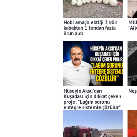
Hobi amaçlı ektiği 3 kök
Mil
kabaktan 1 tondan fazla
“Ai
ürün aldı
Hüseyin Aksu'dan
Neş
Kuşadası için dikkat çeken
proje: "Lağım sorunu
entegre sistemle çözülür"