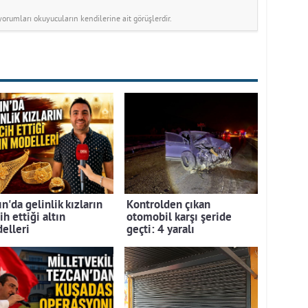
rumları okuyucuların kendilerine ait görüşlerdir.
n'da gelinlik kızların
Kontrolden çıkan
ih ettiği altın
otomobil karşı şeride
elleri
geçti: 4 yaralı