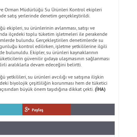
m ve Orman Müdürlüğü Su Ürünleri Kontrol ekipleri
e satış yerlerinde denetim gerçekleştirildi.
 ekipleri, su ürünlerinin avlanması, satışı ve
da ilçedeki toplu tüketim işletmeleri ile perakende
imlerde bulundu. Gerçekleştirilen denetimlerde su
nluğu kontrol edilirken, işletme yetkililerine ilgili
e bulunuldu. Ekipler, su ürünleri kaynaklarının
tüketicilerin güvenilir gıdaya ulaşmasının sağlanması
rli aralıklarla devam edeceğini belirtti.
etkilileri, su ürünleri avcılığı ve satışına ilişkin
eki biyolojik çeşitliliğin korunması hem de tüketici
açısından büyük önem taşıdığına dikkat çekti.
(İHA)
Paylaş