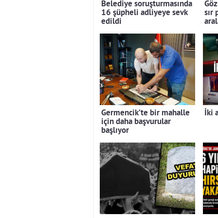
Belediye soruşturmasında
Gözü
16 şüpheli adliyeye sevk
sır
edildi
ara
Germencik’te bir mahalle
İki 
için daha başvurular
başlıyor