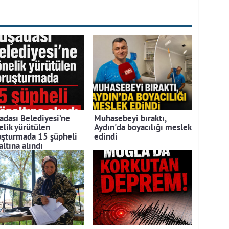
adası Belediyesi’ne
Muhasebeyi bıraktı,
elik yürütülen
Aydın'da boyacılığı meslek
uşturmada 15 şüpheli
edindi
ltına alındı