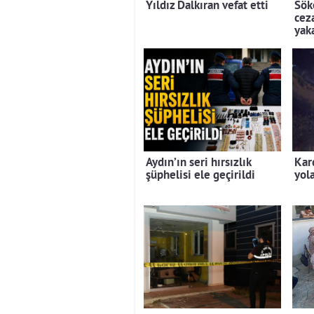
Yıldız Dalkıran vefat etti
Söke
cez
yak
Aydın’ın seri hırsızlık
Kar
şüphelisi ele geçirildi
yola