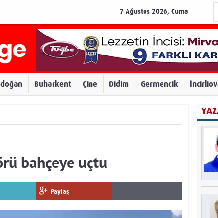
7 Ağustos 2026, Cuma
zdoğan
Buharkent
Çine
Didim
Germencik
İncirlio
YAZ
örü bahçeye uçtu
Paylaş