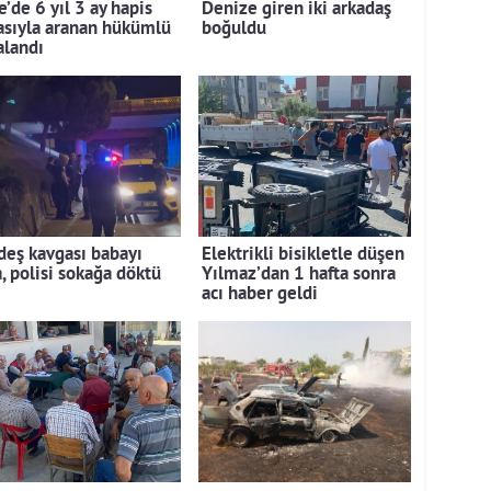
’de 6 yıl 3 ay hapis
Denize giren iki arkadaş
asıyla aranan hükümlü
boğuldu
alandı
deş kavgası babayı
Elektrikli bisikletle düşen
, polisi sokağa döktü
Yılmaz’dan 1 hafta sonra
acı haber geldi