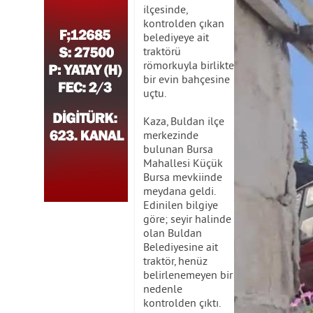
ilçesinde,
kontrolden çıkan
belediyeye ait
traktörü
römorkuyla birlikte
bir evin bahçesine
uçtu.
Kaza, Buldan ilçe
merkezinde
bulunan Bursa
Mahallesi Küçük
Bursa mevkiinde
meydana geldi.
Edinilen bilgiye
göre; seyir halinde
olan Buldan
Belediyesine ait
traktör, henüz
belirlenemeyen bir
nedenle
kontrolden çıktı.