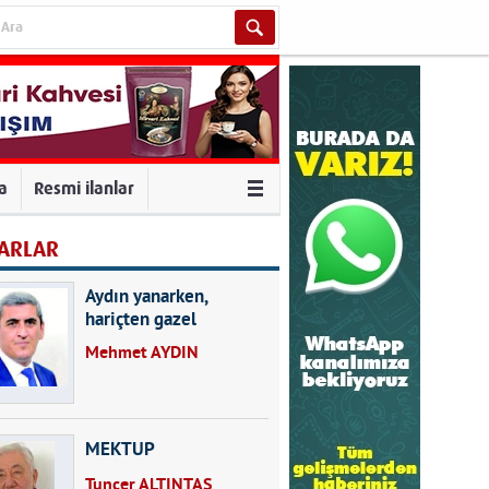
va
Resmi ilanlar
ARLAR
Aydın yanarken,
hariçten gazel
okuyarak kalpleri de
Mehmet AYDIN
kırmayın...
MEKTUP
Tuncer ALTINTAŞ