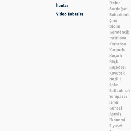
Efeler
İlanlar
Bozdoğan
Video Haberler
Buharkent
Çine
Didim
Germencik
İncirliova
Karacasu
Karpuzlu
Koçarlı
Köşk
Kuşadası
Kuyucak
Nazilli
Söke
Sultanhisar
Yenipazar
İzmir
Güncel
Asayiş
Ekonomi
Siyaset