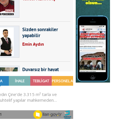
Sizden sonrakiler
yapabilir
Emin Aydın
Duvarsız bir hayat
Furkan SARICA
GÜNDEMDE NELER
OLMALI?
Ali Sarayköylü