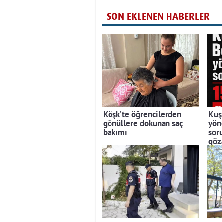
SON EKLENEN HABERLER
Köşk’te öğrencilerden
Kuş
gönüllere dokunan saç
yön
bakımı
sor
göza