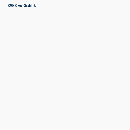
KVKK ve Gizlilik
SEVMESİNİ
BİLECEKSİN
Önder Eyvaz - Vaiz
KENDİNE HAKSIZLIK
ETME
Derya Demir
AYDIN’IN ALTIN
MEYVESİ: İNCİR
Hatice Tosun