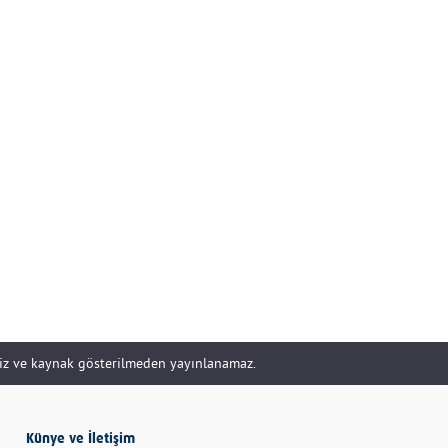
DOĞRU YÖNETİLİR?
Uzm. Özge Apak
Çerçioğlu'nu Kurtaran
Paralar...
SERHAN SEYHAN
KISSA’DAN HİSSE…
İBRAHİM AYVAZOĞLU
siz ve kaynak gösterilmeden yayınlanamaz.
Vicdan, kanla ölçülmez
Selime Aydemir
Künye ve İletişim