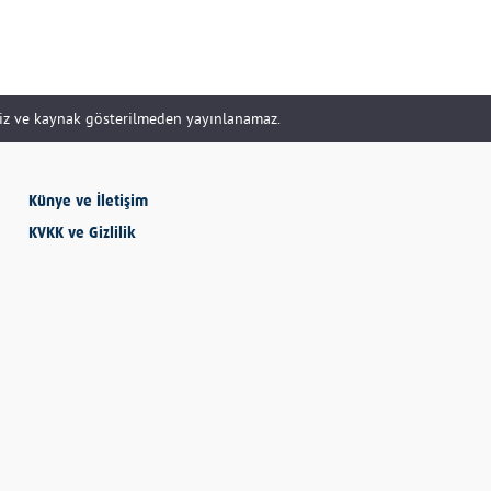
SEVMESİNİ
BİLECEKSİN
siz ve kaynak gösterilmeden yayınlanamaz.
Önder Eyvaz - Vaiz
Künye ve İletişim
KVKK ve Gizlilik
KENDİNE HAKSIZLIK
ETME
Derya Demir
AYDIN’IN ALTIN
MEYVESİ: İNCİR
Hatice Tosun