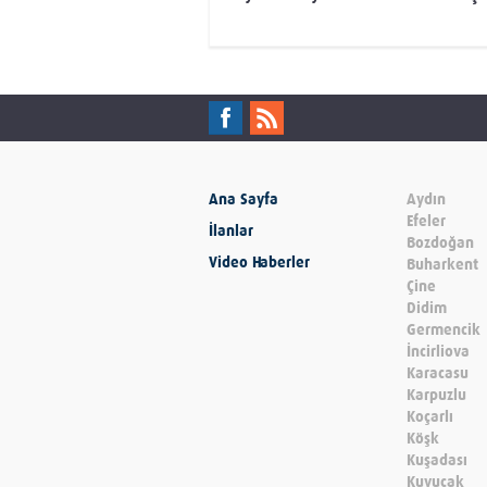
Ana Sayfa
Aydın
Efeler
İlanlar
Bozdoğan
Video Haberler
Buharkent
Çine
Didim
Germencik
İncirliova
Karacasu
Karpuzlu
Koçarlı
Köşk
Kuşadası
Kuyucak