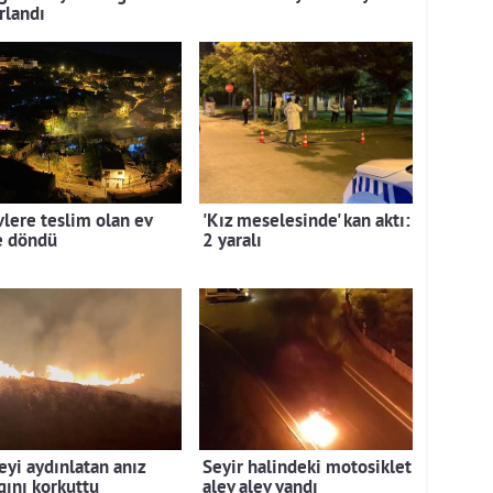
rlandı
vlere teslim olan ev
'Kız meselesinde' kan aktı:
e döndü
2 yaralı
eyi aydınlatan anız
Seyir halindeki motosiklet
gını korkuttu
alev alev yandı