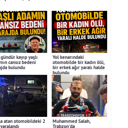
 gündür kayıp yaşlı
Yol kenarındaki
mın cansız bedeni
otomobilde bir kadın ölü,
ajda bulundu
bir erkek ağır yaralı halde
bulundu
la atan otomobildeki 2
Muhammed Salah,
 yaralandı
Trabzon'da