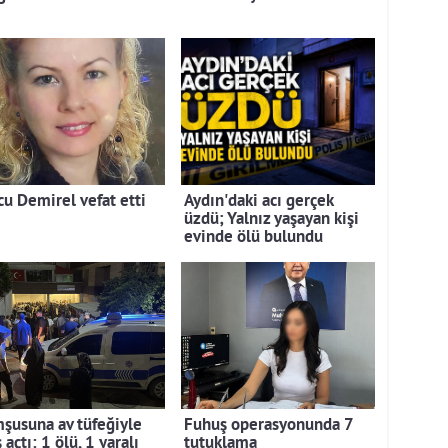
cu Demirel vefat etti
Aydın'daki acı gerçek
üzdü; Yalnız yaşayan kişi
evinde ölü bulundu
şusuna av tüfeğiyle
Fuhuş operasyonunda 7
 açtı: 1 ölü, 1 yaralı
tutuklama