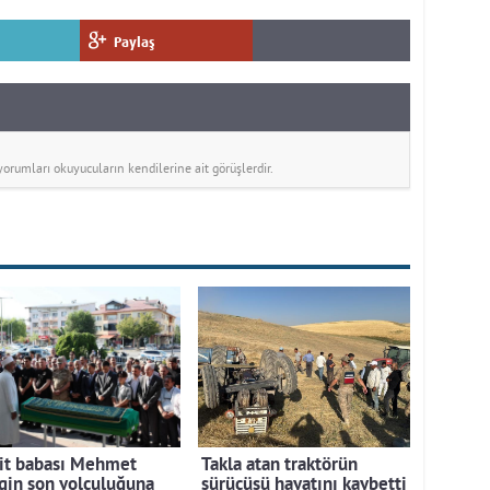
Paylaş
rumları okuyucuların kendilerine ait görüşlerdir.
it babası Mehmet
Takla atan traktörün
gin son yolculuğuna
sürücüsü hayatını kaybetti