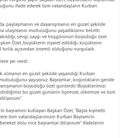
lduğunu ifade ederek tüm vatandaşların Kurban
da, paylaşmanın ve dayanışmanın en güzel şekilde
a ulaşmanın mutluluğunu yaşadıklarını belirtti.
ırakıldığı, sevgi, saygı ve hoşgörünün büyüdüğü özel
an Özel, büyüklerin ziyaret edildiği, küçüklerin
l birlik açısından önemli olduğunu vurguladı.
ere yer verdi:
ik olmanın en güzel şekilde yaşandığı Kurban
utluluğunu yaşıyoruz. Bayramlar; kırgınlıkların geride
dayanışmanın büyüdüğü özel günlerdir. Büyüklerimizi
indirdiğimiz bu güzel günlerin ilçemize, ülkemize ve tüm
diliyorum.”
n bayramını kutlayan Başkan Özel, “Başta kıymetli
ere tüm vatandaşlarımızın Kurban Bayramı’nı
bereket dolu nice bayramlar diliyorum” ifadelerini