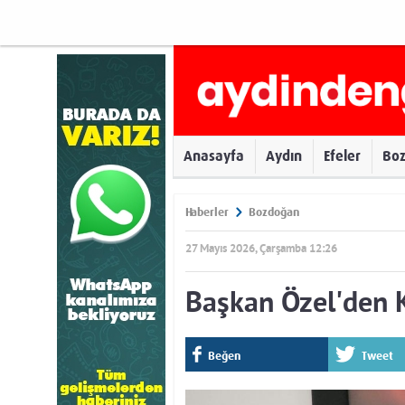
Anasayfa
Aydın
Efeler
Bo
Haberler
Bozdoğan
27 Mayıs 2026, Çarşamba 12:26
Başkan Özel'den 
Beğen
Tweet