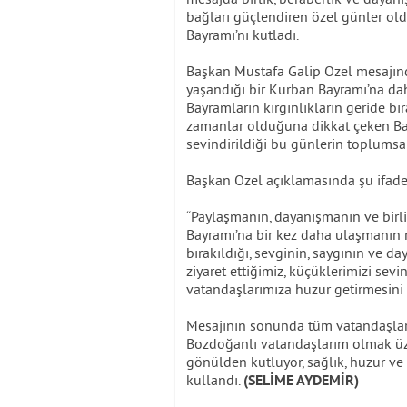
bağları güçlendiren özel günler o
Bayramı’nı kutladı.
Başkan Mustafa Galip Özel mesajın
yaşandığı bir Kurban Bayramı’na dah
Bayramların kırgınlıkların geride b
zamanlar olduğuna dikkat çeken Başk
sevindirildiği bu günlerin toplumsa
Başkan Özel açıklamasında şu ifadel
“Paylaşmanın, dayanışmanın ve birl
Bayramı’na bir kez daha ulaşmanın m
bırakıldığı, sevginin, saygının ve 
ziyaret ettiğimiz, küçüklerimizi sev
vatandaşlarımıza huzur getirmesini 
Mesajının sonunda tüm vatandaşları
Bozdoğanlı vatandaşlarım olmak üz
gönülden kutluyor, sağlık, huzur ve 
kullandı.
(SELİME AYDEMİR)