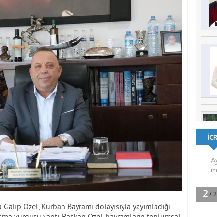
Galip Özel, Kurban Bayramı dolayısıyla yayımladığı
ışma vurgusu yaptı. Başkan Özel, bayramların toplumsal