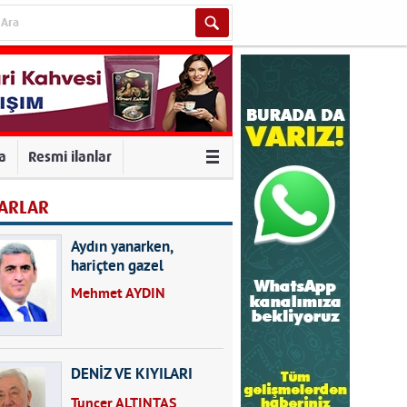
va
Resmi ilanlar
ARLAR
Aydın yanarken,
hariçten gazel
okuyarak kalpleri de
Mehmet AYDIN
kırmayın...
DENİZ VE KIYILARI
Tuncer ALTINTAŞ