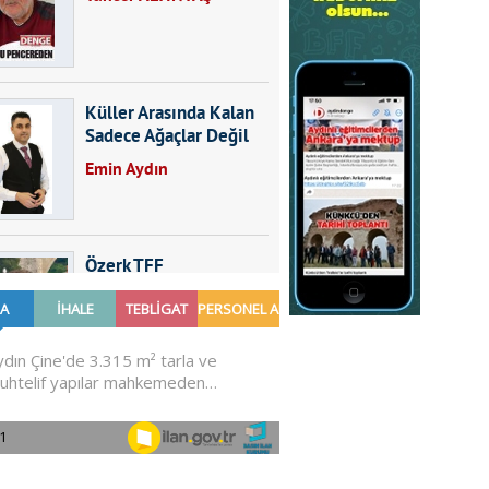
Küller Arasında Kalan
Sadece Ağaçlar Değil
Emin Aydın
Özerk TFF
Furkan SARICA
GÜNDEMDE NELER
OLMALI?
Ali Sarayköylü