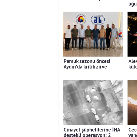
uğu
Pamuk sezonu öncesi
Ale
Aydın’da kritik zirve
kül
Cinayet şüphelilerine İHA
Gec
destekli operasyon: 2
yan