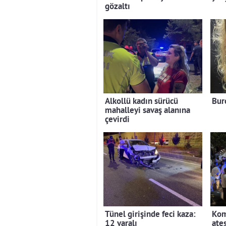
gözaltı
Alkollü kadın sürücü
Bur
mahalleyi savaş alanına
çevirdi
Tünel girişinde feci kaza:
Kom
12 yaralı
ateş