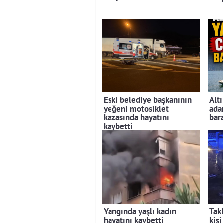
Eski belediye başkanının
Altı
yeğeni motosiklet
ada
kazasında hayatını
bar
kaybetti
Yangında yaşlı kadın
Tak
hayatını kaybetti
kişi