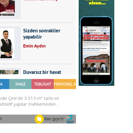
Sizden sonrakiler
yapabilir
Emin Aydın
Duvarsız bir hayat
Furkan SARICA
GÜNDEMDE NELER
OLMALI?
Ali Sarayköylü