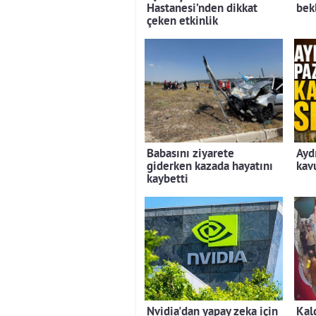
Hastanesi’nden dikkat
bek
çeken etkinlik
Babasını ziyarete
Ayd
giderken kazada hayatını
kav
kaybetti
Nvidia'dan yapay zeka için
Kal