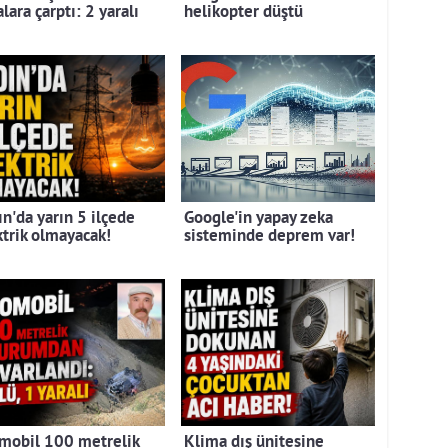
lara çarptı: 2 yaralı
helikopter düştü
ın'da yarın 5 ilçede
Google'in yapay zeka
ktrik olmayacak!
sisteminde deprem var!
mobil 100 metrelik
Klima dış ünitesine