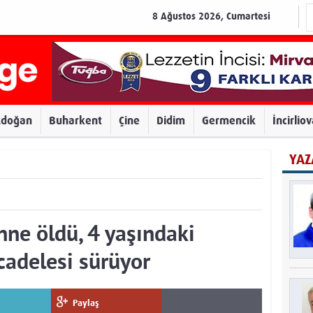
8 Ağustos 2026, Cumartesi
zdoğan
Buharkent
Çine
Didim
Germencik
İncirlio
YAZ
nne öldü, 4 yaşındaki
cadelesi sürüyor
Paylaş