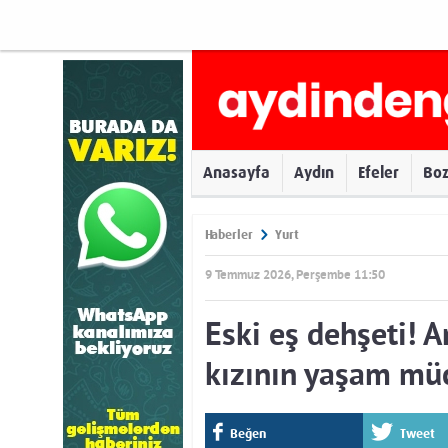
Anasayfa
Aydın
Efeler
Bo
Haberler
Yurt
9 Temmuz 2026, Perşembe 11:50
Eski eş dehşeti! A
kızının yaşam mü
Beğen
Tweet