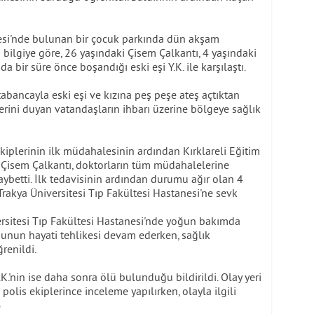
llesi'nde bulunan bir çocuk parkında dün akşam
 bilgiye göre, 26 yaşındaki Çisem Çalkantı, 4 yaşındaki
a bir süre önce boşandığı eski eşi Y.K. ile karşılaştı.
abancayla eski eşi ve kızına peş peşe ateş açtıktan
lerini duyan vatandaşların ihbarı üzerine bölgeye sağlık
 ekiplerinin ilk müdahalesinin ardından Kırklareli Eğitim
ı. Çisem Çalkantı, doktorların tüm müdahalelerine
ybetti. İlk tedavisinin ardından durumu ağır olan 4
n Trakya Üniversitesi Tıp Fakültesi Hastanesi'ne sevk
versitesi Tıp Fakültesi Hastanesi'nde yoğun bakımda
ğunun hayati tehlikesi devam ederken, sağlık
renildi.
K.'nin ise daha sonra ölü bulunduğu bildirildi. Olay yeri
polis ekiplerince inceleme yapılırken, olayla ilgili
)