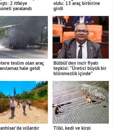
ıştı: 2 itfaiye
oldu: 13 araç birbirine
soneli yaralandı
girdi
vlere teslim olan araç
Bülbül’den incir fiyatı
lanılamaz hale geldi
tepkisi: “Üretici büyük bir
bilinmezlik içinde”
anhisar’da yıllardır
Tilki, kedi ve kirpi