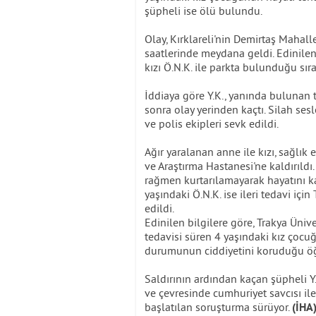
şüpheli ise ölü bulundu.
Olay, Kırklareli'nin Demirtaş Maha
saatlerinde meydana geldi. Edinilen
kızı Ö.N.K. ile parkta bulunduğu sırad
İddiaya göre Y.K., yanında bulunan t
sonra olay yerinden kaçtı. Silah ses
ve polis ekipleri sevk edildi.
Ağır yaralanan anne ile kızı, sağlık
ve Araştırma Hastanesi'ne kaldırıld
rağmen kurtarılamayarak hayatını ka
yaşındaki Ö.N.K. ise ileri tedavi içi
edildi.
Edinilen bilgilere göre, Trakya Üni
tedavisi süren 4 yaşındaki kız çocu
durumunun ciddiyetini koruduğu öğ
Saldırının ardından kaçan şüpheli Y.
ve çevresinde cumhuriyet savcısı ile 
başlatılan soruşturma sürüyor.
(İHA