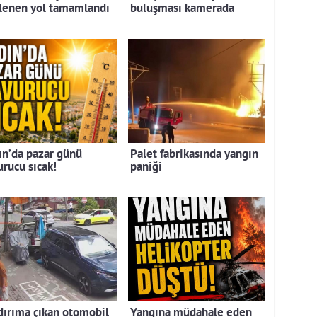
lenen yol tamamlandı
buluşması kamerada
ın’da pazar günü
Palet fabrikasında yangın
urucu sıcak!
paniği
dırıma çıkan otomobil
Yangına müdahale eden