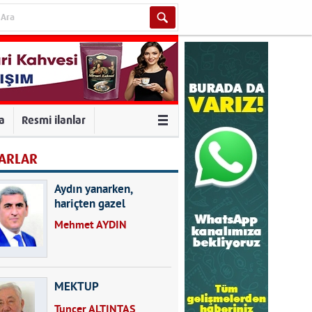
va
Resmi ilanlar
ARLAR
Aydın yanarken,
hariçten gazel
okuyarak kalpleri de
Mehmet AYDIN
kırmayın...
MEKTUP
Tuncer ALTINTAŞ