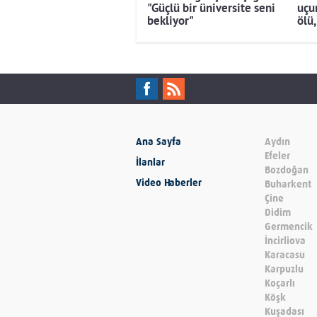
"Güçlü bir üniversite seni
uçu
bekliyor"
ölü,
Ana Sayfa
Aydın
Efeler
İlanlar
Bozdoğan
Video Haberler
Buharkent
Çine
Didim
Germencik
İncirliova
Karacasu
Karpuzlu
Koçarlı
Köşk
Kuşadası