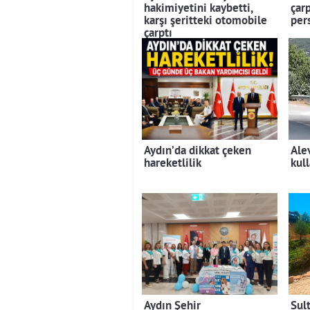
hakimiyetini kaybetti,
çarp
karşı şeritteki otomobile
per
çarptı
Aydın’da dikkat çeken
Ale
hareketlilik
kul
Aydın Şehir
Sult