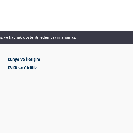
SEVMESİNİ
BİLECEKSİN
siz ve kaynak gösterilmeden yayınlanamaz.
Önder Eyvaz - Vaiz
Künye ve İletişim
KENDİNE HAKSIZLIK
KVKK ve Gizlilik
ETME
Derya Demir
AYDIN’IN ALTIN
MEYVESİ: İNCİR
Hatice Tosun