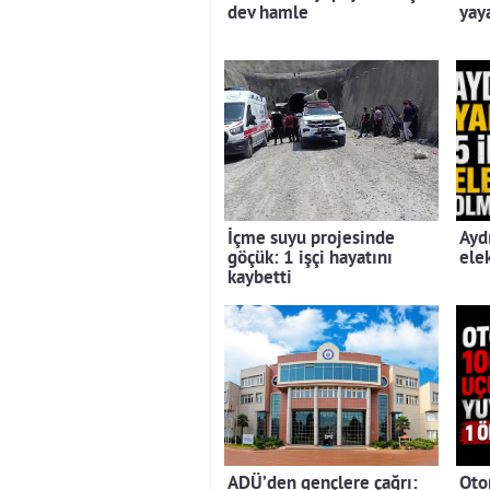
dev hamle
yaya
İçme suyu projesinde
Ayd
göçük: 1 işçi hayatını
ele
kaybetti
ADÜ’den gençlere çağrı:
Oto