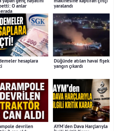
a yapan genç hayatını
makinesine kaptıran çiftçi
etti: O anlar
yaralandı
erada
demeler hesaplara
Düğünde atılan havai fişek
ti
yangın çıkardı
ampole devrilen
AYM’den Dava Harçlarıyla