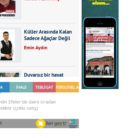
Küller Arasında Kalan
Sadece Ağaçlar Değil
Emin Aydın
Duvarsız bir hayat
Furkan SARICA
GÜNDEMDE NELER
OLMALI?
Ali Sarayköylü