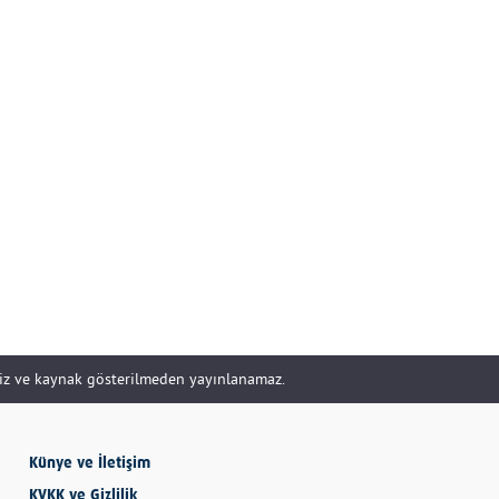
DOĞRU YÖNETİLİR?
Uzm. Özge Apak
Çerçioğlu'nu Kurtaran
Paralar...
SERHAN SEYHAN
KISSA’DAN HİSSE…
İBRAHİM AYVAZOĞLU
siz ve kaynak gösterilmeden yayınlanamaz.
Vicdan, kanla ölçülmez
Künye ve İletişim
Selime Aydemir
KVKK ve Gizlilik