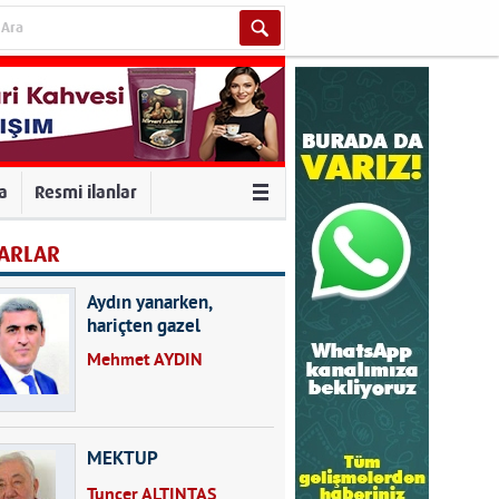
va
Resmi ilanlar
ARLAR
Aydın yanarken,
hariçten gazel
okuyarak kalpleri de
Mehmet AYDIN
kırmayın...
MEKTUP
Tuncer ALTINTAŞ