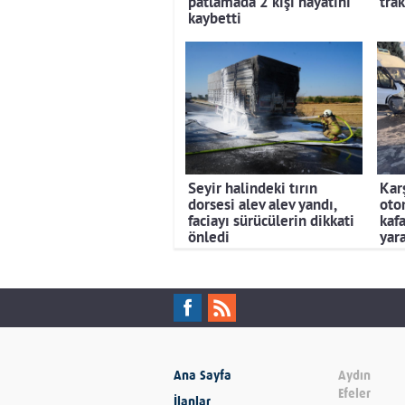
patlamada 2 kişi hayatını
trak
kaybetti
Seyir halindeki tırın
Kar
dorsesi alev alev yandı,
otom
faciayı sürücülerin dikkati
kafa
önledi
yara
Ana Sayfa
Aydın
Efeler
İlanlar