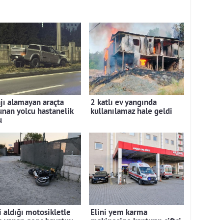
ajı alamayan araçta
2 katlı ev yangında
unan yolcu hastanelik
kullanılamaz hale geldi
u
i aldığı motosikletle
Elini yem karma