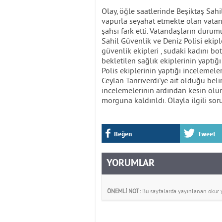
Olay, öğle saatlerinde Beşiktaş Sahi
vapurla seyahat etmekte olan vatand
şahsı fark etti. Vatandaşların durumu
Sahil Güvenlik ve Deniz Polisi ekipl
güvenlik ekipleri , sudaki kadını bot
bekletilen sağlık ekiplerinin yaptığı
Polis ekiplerinin yaptığı incelemel
Ceylan Tanrıverdi'ye ait olduğu belir
incelemelerinin ardından kesin ölü
morguna kaldırıldı. Olayla ilgili so
Beğen
Tweet
YORUMLAR
ÖNEMLİ NOT:
Bu sayfalarda yayınlanan okur yo