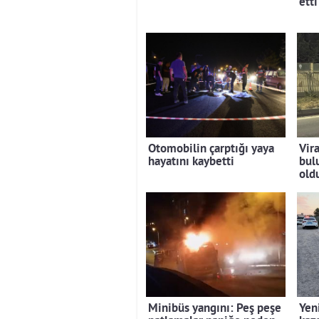
etti
Otomobilin çarptığı yaya
Vir
hayatını kaybetti
bul
old
Minibüs yangını: Peş peşe
Yen