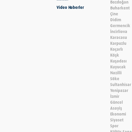
Bozdoğan
Video Haberler
Buharkent
Çine
Didim
Germencik
İncirliova
Karacasu
Karpuzlu
Koçarlı
Köşk
Kuşadası
Kuyucak
Nazilli
Söke
Sultanhisar
Yenipazar
İzmir
Güncel
Asayiş
Ekonomi
Siyaset
Spor
Kültür Sana