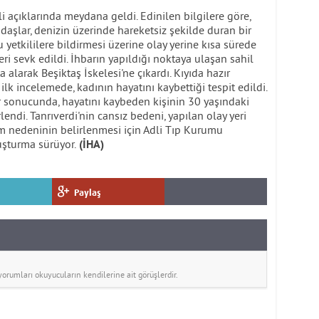
li açıklarında meydana geldi. Edinilen bilgilere göre,
aşlar, denizin üzerinde hareketsiz şekilde duran bir
 yetkililere bildirmesi üzerine olay yerine kısa sürede
eri sevk edildi. İhbarın yapıldığı noktaya ulaşan sahil
a alarak Beşiktaş İskelesi'ne çıkardı. Kıyıda hazır
 ilk incelemede, kadının hayatını kaybettiği tespit edildi.
er sonucunda, hayatını kaybeden kişinin 30 yaşındaki
lendi. Tanrıverdi'nin cansız bedeni, yapılan olay yeri
m nedeninin belirlenmesi için Adli Tıp Kurumu
ruşturma sürüyor.
(İHA)
Paylaş
rumları okuyucuların kendilerine ait görüşlerdir.