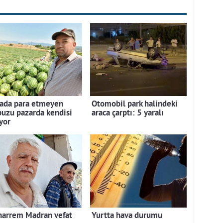
lada para etmeyen
Otomobil park halindeki
puzu pazarda kendisi
araca çarptı: 5 yaralı
yor
arrem Madran vefat
Yurtta hava durumu