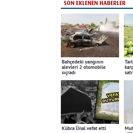
SON EKLENEN HABERLER
Bahçedeki yangının
Tar
alevleri 2 otomobile
kar
sıçradı
satı
Kübra Ünal vefat etti
Muh