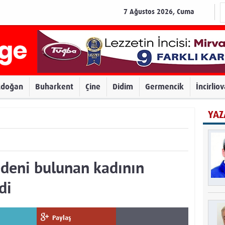
7 Ağustos 2026, Cuma
zdoğan
Buharkent
Çine
Didim
Germencik
İncirlio
YAZ
edeni bulunan kadının
di
Paylaş