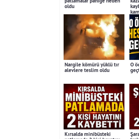
patlamalar paniğe neden
kaz
oldu
kayb
kam
Nargile kömürü yüklü tır
O ö
alevlere teslim oldu
geç
Kırsalda minibüsteki
Şar