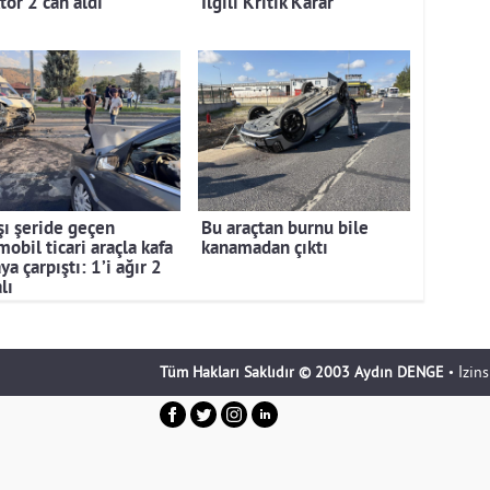
tör 2 can aldı
İlgili Kritik Karar
şı şeride geçen
Bu araçtan burnu bile
obil ticari araçla kafa
kanamadan çıktı
ya çarpıştı: 1’i ağır 2
lı
Tüm Hakları Saklıdır © 2003 Aydın DENGE
• İzin