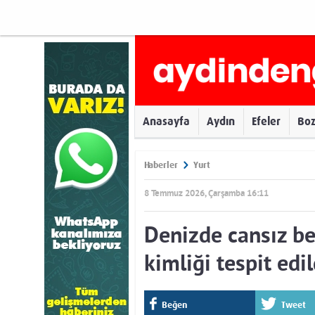
Anasayfa
Aydın
Efeler
Bo
Haberler
Yurt
8 Temmuz 2026, Çarşamba 16:11
Denizde cansız b
kimliği tespit edil
Beğen
Tweet