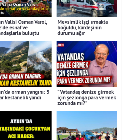
ın Valisi Osman Varol,
Mevsimlik işçi ırmakta
e'de esnaf ve
boğuldu, kardeşinin
andaşlarla buluştu
durumu ağır
ın'da orman yangını: 5
“Vatandaş denize girmek
ar kestanelik yandı
için şezlonga para vermek
zorunda mı?”