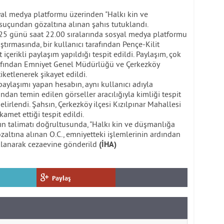
yal medya platformu üzerinden "Halkı kin ve
suçundan gözaltına alınan şahıs tutuklandı.
25 günü saat 22.00 sıralarında sosyal medya platformu
tırmasında, bir kullanıcı tarafından Pençe-Kilit
 içerikli paylaşım yapıldığı tespit edildi. Paylaşım, çok
rafından Emniyet Genel Müdürlüğü ve Çerkezköy
ketlenerek şikayet edildi.
aylaşımı yapan hesabın, aynı kullanıcı adıyla
dan temin edilen görseller aracılığıyla kimliği tespit
elirlendi. Şahsın, Çerkezköy ilçesi Kızılpınar Mahallesi
met ettiği tespit edildi.
ın talimatı doğrultusunda, "Halkı kin ve düşmanlığa
altına alınan O.C., emniyetteki işlemlerinin ardından
klanarak cezaevine gönderild
(İHA)
Paylaş