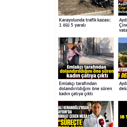
Karayolunda trafik kazası:
Ayd
1 ölü 5 yaralı
Çin
vat
Emlakçı tarafından
Ayd
dolandırıldığını öne süren
dek
kadın çatıya çıktı