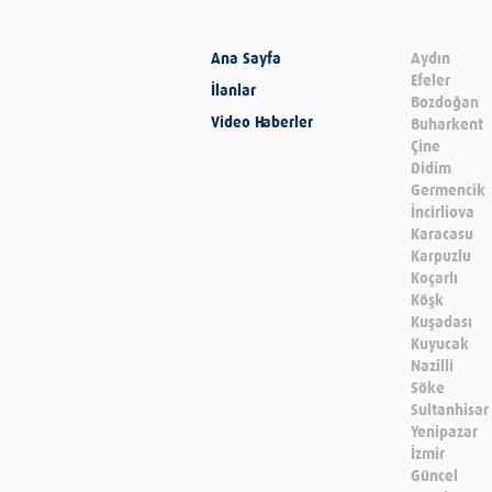
Ana Sayfa
Aydın
Efeler
İlanlar
Bozdoğan
Video Haberler
Buharkent
Çine
Didim
Germencik
İncirliova
Karacasu
Karpuzlu
Koçarlı
Köşk
Kuşadası
Kuyucak
Nazilli
Söke
Sultanhisar
Yenipazar
İzmir
Güncel