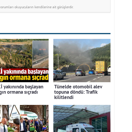
rumları okuyucuların kendilerine ait görüşlerdir.
İ yakınında başlayan
Tünelde otomobil alev
gın ormana sıçradı
topuna döndü: Trafik
kilitlendi