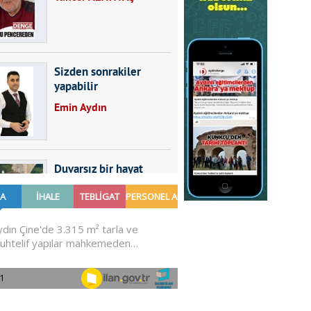
Sizden sonrakiler
yapabilir
Emin Aydın
Duvarsız bir hayat
Furkan SARICA
GÜNDEMDE NELER
OLMALI?
Ali Sarayköylü