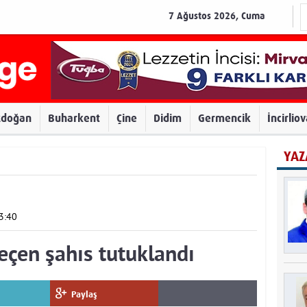
7 Ağustos 2026, Cuma
zdoğan
Buharkent
Çine
Didim
Germencik
İncirlio
YAZ
3:40
geçen şahıs tutuklandı
Paylaş