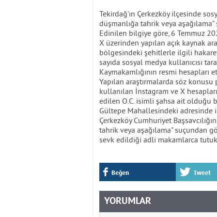
Tekirdağ'ın Çerkezköy ilçesinde sos
düşmanlığa tahrik veya aşağılama" 
Edinilen bilgiye göre, 6 Temmuz 20
X üzerinden yapılan açık kaynak araş
bölgesindeki şehitlerle ilgili hakaret
sayıda sosyal medya kullanıcısı ta
Kaymakamlığının resmi hesapları eti
Yapılan araştırmalarda söz konusu p
kullanılan İnstagram ve X hesapların
edilen O.C. isimli şahsa ait olduğu b
Gültepe Mahallesindeki adresinde ika
Çerkezköy Cumhuriyet Başsavcılığın
tahrik veya aşağılama" suçundan göz
sevk edildiği adli makamlarca tutu
Beğen
Tweet
YORUMLAR