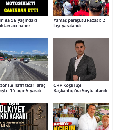
ın’da 16 yaşındaki
Yamaç paraşütü kazası: 2
uktan acı haber
kişi yaralandı
tör ile hafif ticari araç
CHP Köşk İlçe
ıştı: 1’i ağır 5 yaralı
Başkanlığı’na Soylu atandı