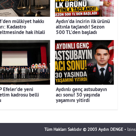
’den mülkiyet hakkı
Aydın'da incirin ilk ürünü
arı: Kadastro
altınla taçlandı! Sezon
eltmesinde hak ihlali
500 TL’den başladı
 Efeler’de yeni
Aydınlı genç astsubayın
etim kadrosu belli
acı sonu! 30 yaşında
u
yaşamını yitirdi
Tüm Hakları Saklıdır © 2003 Aydın DENGE
• İzin