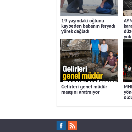
19 yaşındaki oğlunu
AYM
kaybeden babanın feryadı
kar
yürek dağladı
düz
yok
Gelirleri genel müdür
MHP
maaşını aratmıyor
yön
old