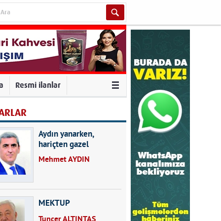
va
Resmi ilanlar
ARLAR
Aydın yanarken,
hariçten gazel
okuyarak kalpleri de
Mehmet AYDIN
kırmayın...
MEKTUP
Tuncer ALTINTAŞ