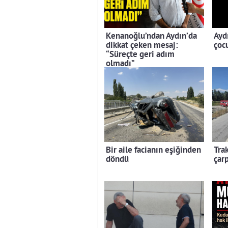
Kenanoğlu’ndan Aydın’da
Ayd
dikkat çeken mesaj:
çoc
“Süreçte geri adım
olmadı”
Bir aile facianın eşiğinden
Trak
döndü
çarp