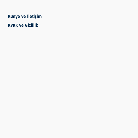
Künye ve İletişim
SEVMESİNİ
KVKK ve Gizlilik
BİLECEKSİN
Önder Eyvaz - Vaiz
KENDİNE HAKSIZLIK
ETME
Derya Demir
AYDIN’IN ALTIN
MEYVESİ: İNCİR
Hatice Tosun