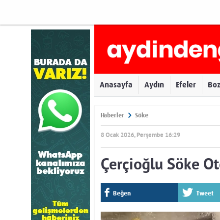
Anasayfa
Aydın
Efeler
Bo
Haberler
Söke
8 Ocak 2026, Perşembe 16:29
Çerçioğlu Söke Oto
Beğen
Tweet