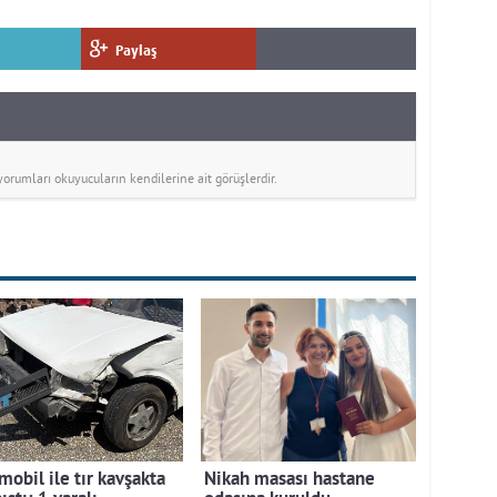
Paylaş
rumları okuyucuların kendilerine ait görüşlerdir.
mobil ile tır kavşakta
Nikah masası hastane