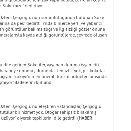
h Söke’mize” dedirtiyor.
ı Özlem Çerçioğlu’nun sorumluluğunda bulunan Söke
na da pes” dedirtti. Yılda binlerce yerli ve yabancı
n görüntüler, bakımsızlığı ve ilgisizliği gözler önüne
ameralarıyla kayda aldığı görüntülerde, çevrede oluşan
u dile getiren Sökeliler, yaşanan duruma isyan etti.
n harabeye dönmüş durumda. Temizlik yok, pis kokular
saçıyor. Türkiye’nin en önemli turizm bölgeleri arasında
mıyor” ifadelerini kullandı.
zlem Çerçioğlu’nu eleştiren vatandaşlar, “Çerçioğlu
tutulur bir hizmet yok. Otogar sahipsiz bırakılmış
züyor” diyerek tepkilerini dile getirdi.
(HABER