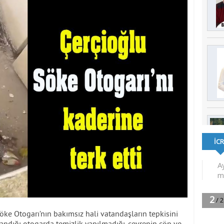
öke Otogarı’nın bakımsız hali vatandaşların tepkisini
andığı otogarda temizlik yapılmadığı, çevrenin çöp ve