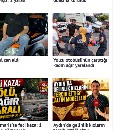
ıştı: 1 yaralı
odasına kuruldu
l can aldı
Yolcu otobüsünün çarptığı
kadın ağır yaralandı
maris'te feci kaza: 1
Aydın'da gelinlik kızların