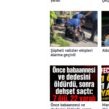
yaralı
çarp
Şüpheli valizler ekipleri
Alko
alarma geçirdi
Önce babaannesi ve
Mar