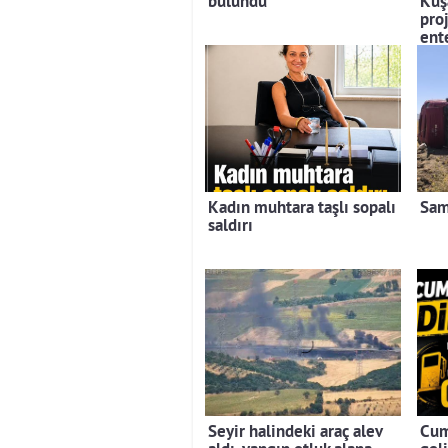
bulundu
Kuş
pro
ent
Kadın muhtara taşlı sopalı
Sam
saldırı
Seyir halindeki araç alev
Cum