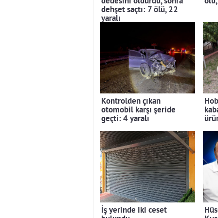
dedesini öldürdü, sonra
ölü,
dehşet saçtı: 7 ölü, 22
yaralı
Kontrolden çıkan
Hob
otomobil karşı şeride
kab
geçti: 4 yaralı
ürü
İş yerinde iki ceset
Hüs