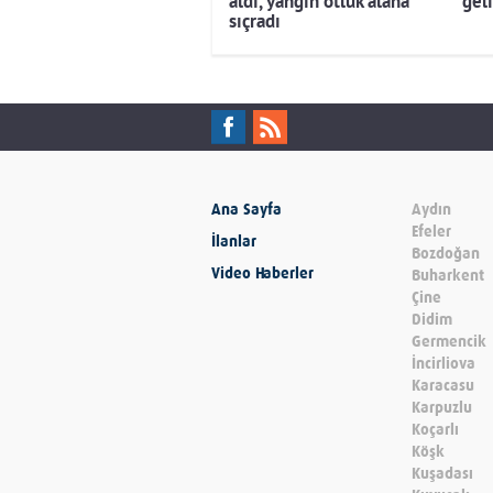
aldı, yangın otluk alana
gel
sıçradı
Ana Sayfa
Aydın
Efeler
İlanlar
Bozdoğan
Video Haberler
Buharkent
Çine
Didim
Germencik
İncirliova
Karacasu
Karpuzlu
Koçarlı
Köşk
Kuşadası