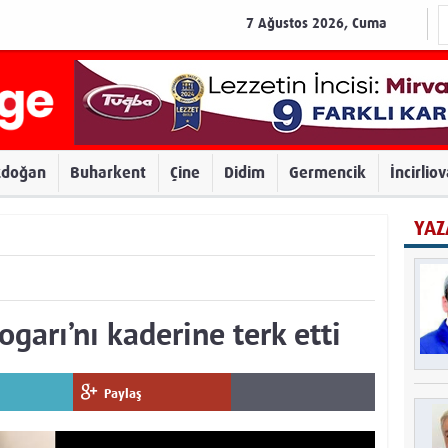
7 Ağustos 2026, Cuma
zdoğan
Buharkent
Çine
Didim
Germencik
İncirlio
YAZ
garı’nı kaderine terk etti
Paylaş