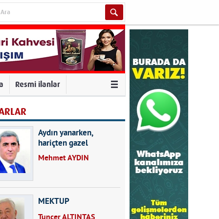
va
Resmi ilanlar
ARLAR
Aydın yanarken,
hariçten gazel
okuyarak kalpleri de
Mehmet AYDIN
kırmayın...
MEKTUP
Tuncer ALTINTAŞ