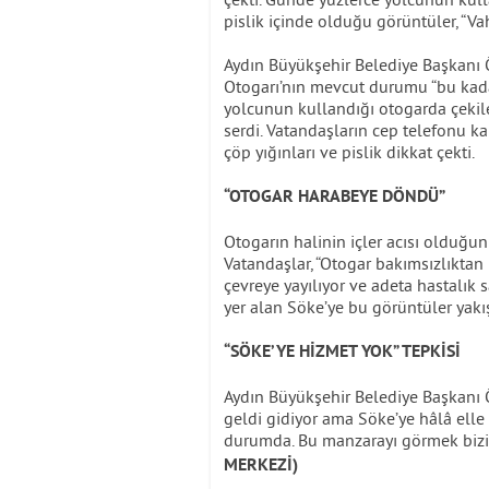
pislik içinde olduğu görüntüler, “Va
Aydın Büyükşehir Belediye Başkan
Otogarı’nın mevcut durumu “bu kadarı
yolcunun kullandığı otogarda çekile
serdi. Vatandaşların cep telefonu k
çöp yığınları ve pislik dikkat çekti.
“OTOGAR HARABEYE DÖNDÜ”
Otogarın halinin içler acısı olduğun
Vatandaşlar, “Otogar bakımsızlıkta
çevreye yayılıyor ve adeta hastalık 
yer alan Söke’ye bu görüntüler yakış
“SÖKE’YE HİZMET YOK” TEPKİSİ
Aydın Büyükşehir Belediye Başkanı Ö
geldi gidiyor ama Söke’ye hâlâ elle 
durumda. Bu manzarayı görmek bizi ü
MERKEZİ)