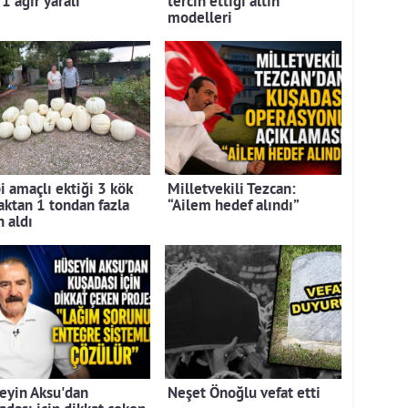
 1 ağır yaralı
tercih ettiği altın
modelleri
i amaçlı ektiği 3 kök
Milletvekili Tezcan:
aktan 1 tondan fazla
“Ailem hedef alındı”
n aldı
eyin Aksu'dan
Neşet Önoğlu vefat etti