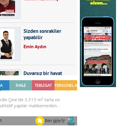
Sizden sonrakiler
yapabilir
Emin Aydın
Duvarsız bir hayat
Furkan SARICA
GÜNDEMDE NELER
OLMALI?
Ali Sarayköylü