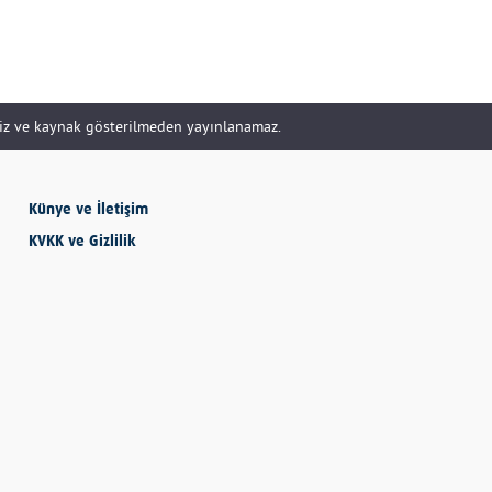
SEVMESİNİ
BİLECEKSİN
siz ve kaynak gösterilmeden yayınlanamaz.
Önder Eyvaz - Vaiz
Künye ve İletişim
KENDİNE HAKSIZLIK
KVKK ve Gizlilik
ETME
Derya Demir
AYDIN’IN ALTIN
MEYVESİ: İNCİR
Hatice Tosun