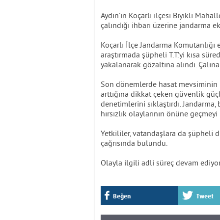
Aydın’ın Koçarlı ilçesi Bıyıklı Mahal
çalındığı ihbarı üzerine jandarma ek
Koçarlı İlçe Jandarma Komutanlığı e
araştırmada şüpheli T.T.’yi kısa sürede
yakalanarak gözaltına alındı. Çalına
Son dönemlerde hasat mevsiminin baş
arttığına dikkat çeken güvenlik güçl
denetimlerini sıklaştırdı. Jandarma,
hırsızlık olaylarının önüne geçmeyi 
Yetkililer, vatandaşlara da şüpheli 
çağrısında bulundu.
Olayla ilgili adli süreç devam ediyo
Beğen
Tweet