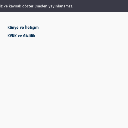
siz ve kaynak gösterilmeden yayınlanamaz.
SEVMESİNİ
BİLECEKSİN
Künye ve İletişim
KVKK ve Gizlilik
Önder Eyvaz - Vaiz
KENDİNE HAKSIZLIK
ETME
Derya Demir
AYDIN’IN ALTIN
MEYVESİ: İNCİR
Hatice Tosun