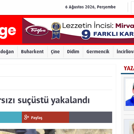
6 Ağustos 2026, Perşembe
zdoğan
Buharkent
Çine
Didim
Germencik
İncirlio
YAZ
ırsızı suçüstü yakalandı
Paylaş