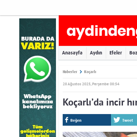
Anasayfa
Aydın
Efeler
Bo
Haberler
Koçarlı
28 Ağustos 2025, Perşembe 08:54
Koçarlı’da incir h
Beğen
Tweet