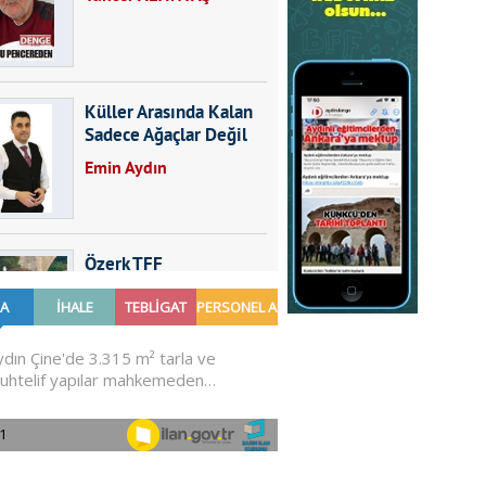
Küller Arasında Kalan
Sadece Ağaçlar Değil
Emin Aydın
Özerk TFF
Furkan SARICA
GÜNDEMDE NELER
OLMALI?
Ali Sarayköylü