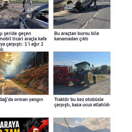
şı şeride geçen
Bu araçtan burnu bile
obil ticari araçla kafa
kanamadan çıktı
ya çarpıştı: 1’i ağır 2
lı
dağ'da orman yangın
Traktör bu kez otobüsle
çarpıştı, kaza ucuz atlatıldı