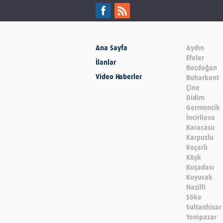
Ana Sayfa
Aydın
Efeler
İlanlar
Bozdoğan
Video Haberler
Buharkent
Çine
Didim
Germencik
İncirliova
Karacasu
Karpuzlu
Koçarlı
Köşk
Kuşadası
Kuyucak
Nazilli
Söke
Sultanhisar
Yenipazar