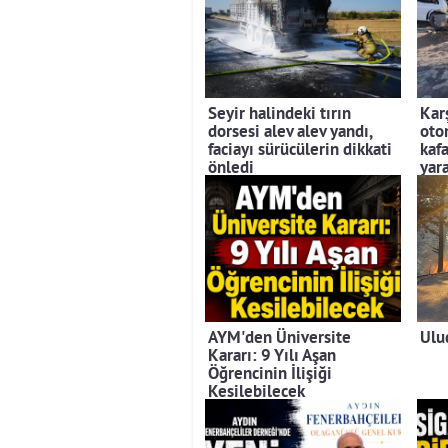
Seyir halindeki tırın
Kar
dorsesi alev alev yandı,
otom
faciayı sürücülerin dikkati
kafa
önledi
yara
AYM'den Üniversite
Ulu
Kararı: 9 Yılı Aşan
Öğrencinin İlişiği
Kesilebilecek