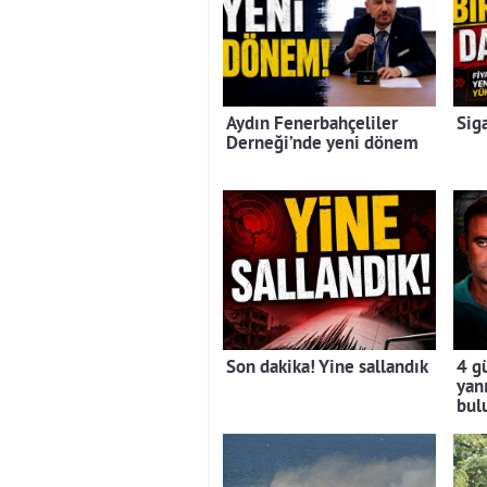
Aydın Fenerbahçeliler
Sig
Derneği’nde yeni dönem
Son dakika! Yine sallandık
4 g
yan
bul