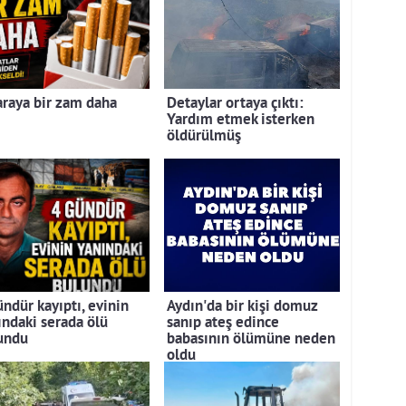
araya bir zam daha
Detaylar ortaya çıktı:
Yardım etmek isterken
öldürülmüş
ündür kayıptı, evinin
Aydın'da bir kişi domuz
ındaki serada ölü
sanıp ateş edince
undu
babasının ölümüne neden
oldu