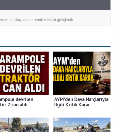
rumları okuyucuların kendilerine ait görüşlerdir.
ampole devrilen
AYM’den Dava Harçlarıyla
tör 2 can aldı
İlgili Kritik Karar