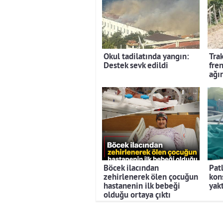
Okul tadilatında yangın:
Tra
Destek sevk edildi
fre
ağır
Böcek ilacından
Pat
zehirlenerek ölen çocuğun
kon
hastanenin ilk bebeği
yakt
olduğu ortaya çıktı