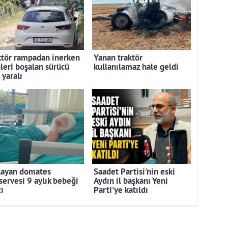
ktör rampadan inerken
Yanan traktör
nleri boşalan sürücü
kullanılamaz hale geldi
 yaralı
layan domates
Saadet Partisi'nin eski
servesi 9 aylık bebeği
Aydın il başkanı Yeni
ı
Parti'ye katıldı