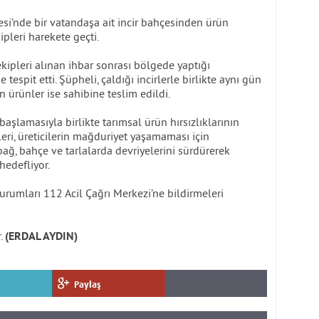
lesi’nde bir vatandaşa ait incir bahçesinden ürün
ipleri harekete geçti.
kipleri alınan ihbar sonrası bölgede yaptığı
 tespit etti. Şüpheli, çaldığı incirlerle birlikte aynı gün
n ürünler ise sahibine teslim edildi.
lamasıyla birlikte tarımsal ürün hırsızlıklarının
eri, üreticilerin mağduriyet yaşamaması için
 bağ, bahçe ve tarlalarda devriyelerini sürdürerek
hedefliyor.
durumları 112 Acil Çağrı Merkezi’ne bildirmeleri
r.
(ERDAL AYDIN)
Paylaş