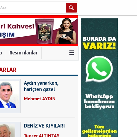
va
Resmi ilanlar
ARLAR
Aydın yanarken,
hariçten gazel
okuyarak kalpleri de
Mehmet AYDIN
kırmayın...
DENİZ VE KIYILARI
Tuncer ALTINTAŞ