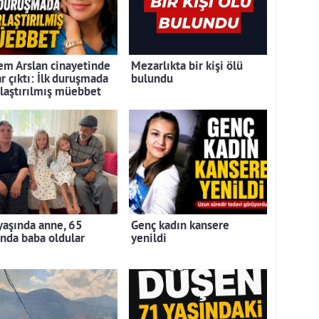
em Arslan cinayetinde
Mezarlıkta bir kişi ölü
r çıktı: İlk duruşmada
bulundu
rlaştırılmış müebbet
yaşında anne, 65
Genç kadın kansere
ında baba oldular
yenildi