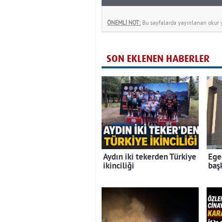
ÖNEMLİ NOT:
Bu sayfalarda yayınlanan okur yo
SON EKLENEN HABERLER
Aydın iki tekerden Türkiye
Ege
ikinciliği
baş