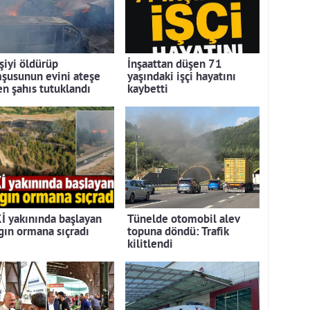
şiyi öldürüp
İnşaattan düşen 71
şusunun evini ateşe
yaşındaki işçi hayatını
en şahıs tutuklandı
kaybetti
İ yakınında başlayan
Tünelde otomobil alev
gın ormana sıçradı
topuna döndü: Trafik
kilitlendi