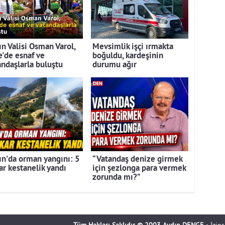
ın Valisi Osman Varol,
Mevsimlik işçi ırmakta
e'de esnaf ve
boğuldu, kardeşinin
andaşlarla buluştu
durumu ağır
ın'da orman yangını: 5
“Vatandaş denize girmek
ar kestanelik yandı
için şezlonga para vermek
zorunda mı?”
Tüm Hakları Saklıdır © 2003 Aydın DENGE
• İzin