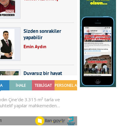
Sizden sonrakiler
yapabilir
Emin Aydın
Duvarsız bir hayat
Furkan SARICA
GÜNDEMDE NELER
OLMALI?
Ali Sarayköylü