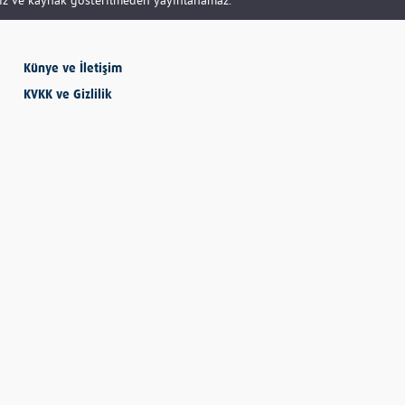
SEVMESİNİ
Künye ve İletişim
BİLECEKSİN
KVKK ve Gizlilik
Önder Eyvaz - Vaiz
KENDİNE HAKSIZLIK
ETME
Derya Demir
AYDIN’IN ALTIN
MEYVESİ: İNCİR
Hatice Tosun