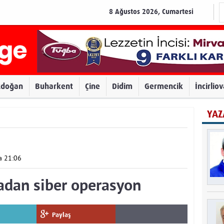
8 Ağustos 2026, Cumartesi
zdoğan
Buharkent
Çine
Didim
Germencik
İncirlio
YAZ
a 21:06
adan siber operasyon
Paylaş