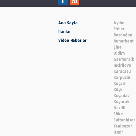
Ana Sayfa
Aydın
Efeler
İlanlar
Bozdoğan
Video Haberler
Buharkent
Çine
Didim
Germencik
İncirliova
Karacasu
Karpuzlu
Koçarlı
Köşk
Kuşadası
Kuyucak
Nazilli
Söke
Sultanhisar
Yenipazar
İzmir