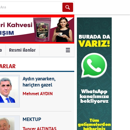
va
Resmi ilanlar
ARLAR
Aydın yanarken,
hariçten gazel
okuyarak kalpleri de
Mehmet AYDIN
kırmayın...
MEKTUP
Tuncer ALTINTAŞ