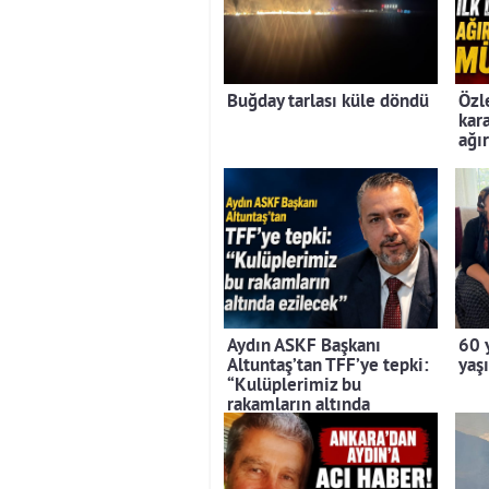
Buğday tarlası küle döndü
Özl
kara
ağı
Aydın ASKF Başkanı
60 
Altuntaş’tan TFF’ye tepki:
yaş
“Kulüplerimiz bu
rakamların altında
ezilecek”