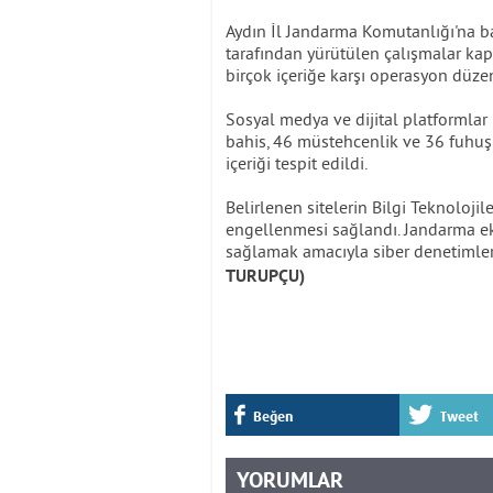
Aydın İl Jandarma Komutanlığı'na 
tarafından yürütülen çalışmalar ka
birçok içeriğe karşı operasyon düze
Sosyal medya ve dijital platformlar
bahis, 46 müstehcenlik ve 36 fuhuş 
içeriği tespit edildi.
Belirlenen sitelerin Bilgi Teknolojil
engellenmesi sağlandı. Jandarma eki
sağlamak amacıyla siber denetimlerin
TURUPÇU)
Beğen
Tweet
YORUMLAR