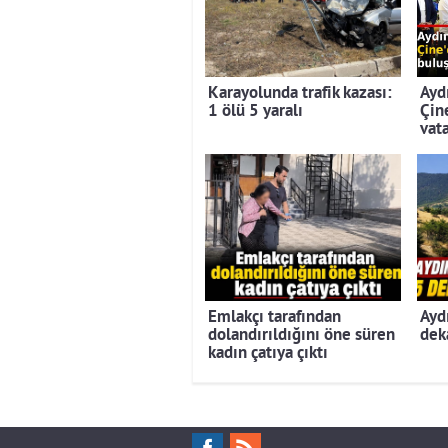
Karayolunda trafik kazası:
Ayd
1 ölü 5 yaralı
Çin
vat
Emlakçı tarafından
Ayd
dolandırıldığını öne süren
dek
kadın çatıya çıktı