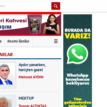
va
Resmi ilanlar
ARLAR
Aydın yanarken,
hariçten gazel
okuyarak kalpleri de
Mehmet AYDIN
kırmayın...
MEKTUP
Tuncer ALTINTAŞ