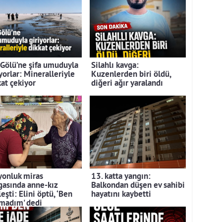
 Gölü’ne şifa umuduyla
Silahlı kavga:
yorlar: Mineralleriyle
Kuzenlerden biri öldü,
kat çekiyor
diğeri ağır yaralandı
yonluk miras
13. katta yangın:
gasında anne-kız
Balkondan düşen ev sahibi
eşti: Elini öptü, ‘Ben
hayatını kaybetti
madım' dedi