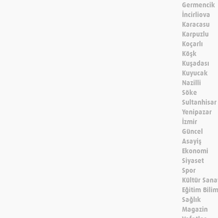
Germencik
İncirliova
Karacasu
Karpuzlu
Koçarlı
Köşk
Kuşadası
Kuyucak
Nazilli
Söke
Sultanhisar
Yenipazar
İzmir
Güncel
Asayiş
Ekonomi
Siyaset
Spor
Kültür Sana
Eğitim Bili
Sağlık
Magazin