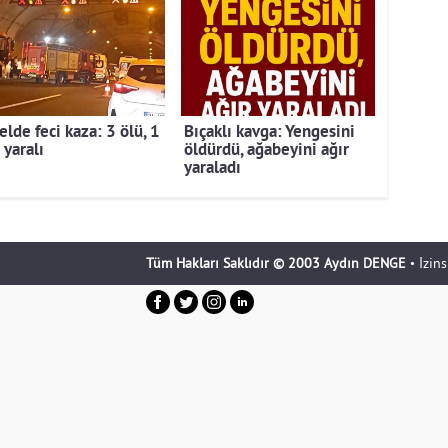
lde feci kaza: 3 ölü, 1
Bıçaklı kavga: Yengesini
 yaralı
öldürdü, ağabeyini ağır
yaraladı
Tüm Hakları Saklıdır © 2003 Aydın DENGE
• İzin