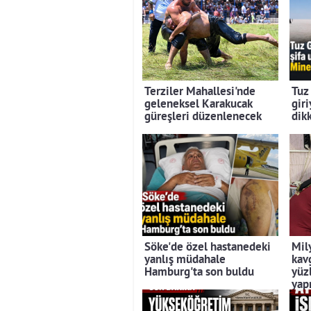
Terziler Mahallesi'nde
Tuz
geleneksel Karakucak
giri
güreşleri düzenlenecek
dik
Söke'de özel hastanedeki
Mil
yanlış müdahale
kav
Hamburg'ta son buldu
yüzl
yap