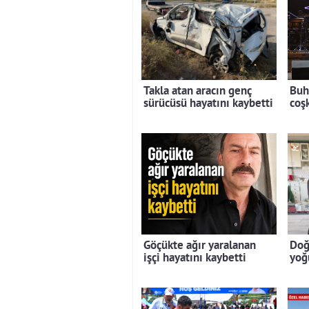
Takla atan aracın genç
Buh
sürücüsü hayatını kaybetti
coş
Göçükte ağır yaralanan
Doğ
işçi hayatını kaybetti
yoğ