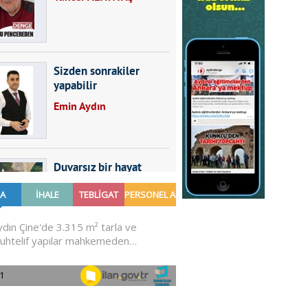
Sizden sonrakiler
yapabilir
Emin Aydın
Duvarsız bir hayat
Furkan SARICA
GÜNDEMDE NELER
OLMALI?
Ali Sarayköylü