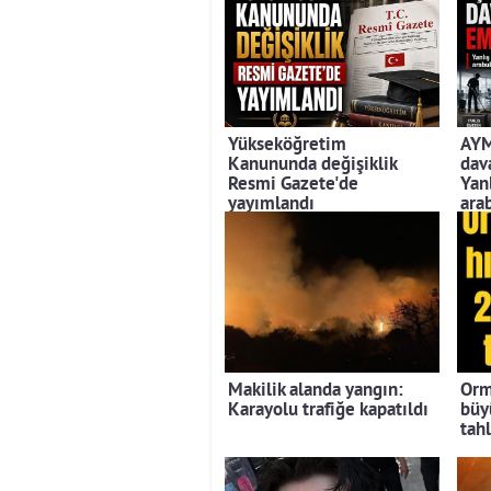
Yükseköğretim
AYM
Kanununda değişiklik
dav
Resmi Gazete'de
Yan
yayımlandı
ara
say
Makilik alanda yangın:
Orm
Karayolu trafiğe kapatıldı
büy
tah