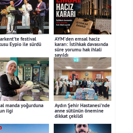
arkent’te festival
AYM’den emsal haciz
kusu Eypio ile sürdü
kararı: İstihkak davasında
süre yorumu hak ihlali
sayıldı
al manda yoğurduna
Aydın Şehir Hastanesi'nde
un ilgi
anne sütünün önemine
dikkat çekildi