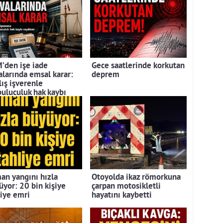
’den işe iade
Gece saatlerinde korkutan
alarında emsal karar:
deprem
lış işverenle
buluculuk hak kaybı
ılmadı
an yangını hızla
Otoyolda ikaz römorkuna
üyor: 20 bin kişiye
çarpan motosikletli
liye emri
hayatını kaybetti