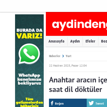
Anasayfa
Aydın
Efeler
Bo
Haberler
Yurt
22 Haziran 2025, Pazar 12:04
Anahtar aracın içe
saat dil döktüler
Beğen
Tweet