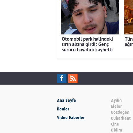
Otomobil park halindeki
Tüne
tırın altına girdi: Genç
ağır
sürücü hayatını kaybetti
Ana Sayfa
Aydın
Efeler
İlanlar
Bozdoğan
Video Haberler
Buharkent
Çine
Didim