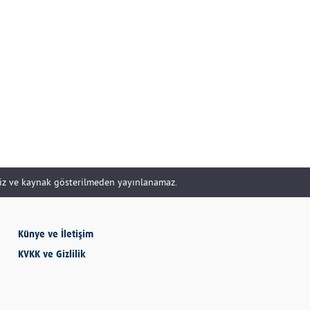
DOĞRU YÖNETİLİR?
Uzm. Özge Apak
Çerçioğlu'nu Kurtaran
Paralar...
SERHAN SEYHAN
KISSA’DAN HİSSE…
siz ve kaynak gösterilmeden yayınlanamaz.
İBRAHİM AYVAZOĞLU
Künye ve İletişim
KVKK ve Gizlilik
Vicdan, kanla ölçülmez
Selime Aydemir