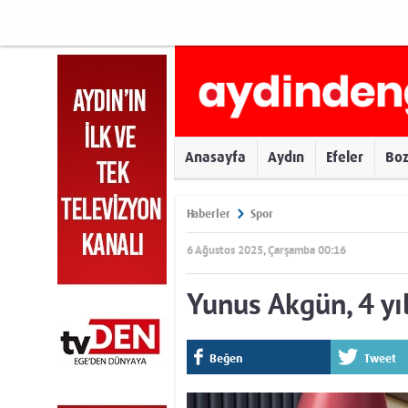
Anasayfa
Aydın
Efeler
Bo
Haberler
Spor
6 Ağustos 2025, Çarşamba 00:16
Yunus Akgün, 4 yı
Beğen
Tweet