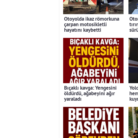
Otoyolda ikaz römorkuna
Oto
çarpan motosikletli
tırı
hayatını kaybetti
sür
Bıçaklı kavga: Yengesini
Yolc
öldürdü, ağabeyini ağır
hem
yaraladı
kuy