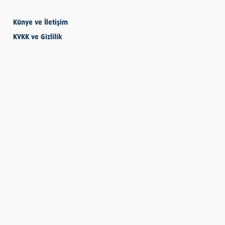
Künye ve İletişim
KVKK ve Gizlilik
SEVMESİNİ
BİLECEKSİN
Önder Eyvaz - Vaiz
KENDİNE HAKSIZLIK
ETME
Derya Demir
AYDIN’IN ALTIN
MEYVESİ: İNCİR
Hatice Tosun