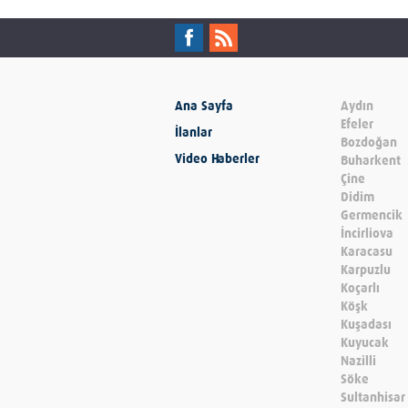
Ana Sayfa
Aydın
Efeler
İlanlar
Bozdoğan
Video Haberler
Buharkent
Çine
Didim
Germencik
İncirliova
Karacasu
Karpuzlu
Koçarlı
Köşk
Kuşadası
Kuyucak
Nazilli
Söke
Sultanhisar