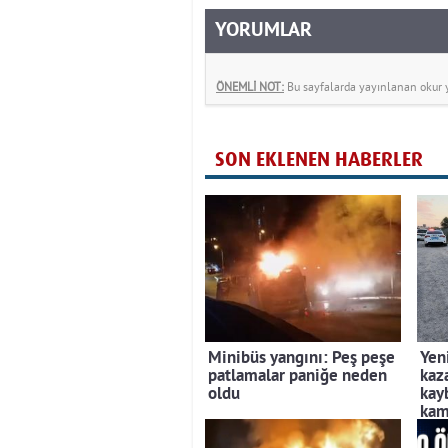
YORUMLAR
ÖNEMLİ NOT:
Bu sayfalarda yayınlanan okur yo
SON EKLENEN HABERLER
Minibüs yangını: Peş peşe
Yen
patlamalar paniğe neden
kaz
oldu
kayb
kam