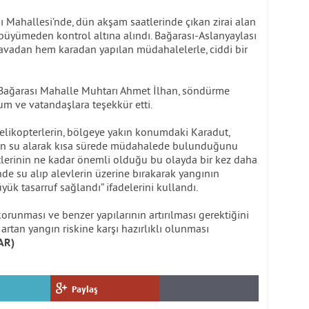
ı Mahallesi’nde, dün akşam saatlerinde çıkan zirai alan
e büyümeden kontrol altına alındı. Bağarası-Aslanyaylası
avadan hem karadan yapılan müdahalelerle, ciddi bir
Bağarası Mahalle Muhtarı Ahmet İlhan, söndürme
m ve vatandaşlara teşekkür etti.
ikopterlerin, bölgeye yakın konumdaki Karadut,
den su alarak kısa sürede müdahalede bulunduğunu
tlerinin ne kadar önemli olduğu bu olayda bir kez daha
nde su alıp alevlerin üzerine bırakarak yangının
ük tasarruf sağlandı” ifadelerini kullandı.
 korunması ve benzer yapılarının artırılması gerektiğini
 artan yangın riskine karşı hazırlıklı olunması
AR)
Paylaş