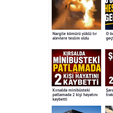
Nargile kömürü yüklü tır
O ö
alevlere teslim oldu
geç
Kırsalda minibüsteki
Şar
patlamada 2 kişi hayatını
trak
kaybetti