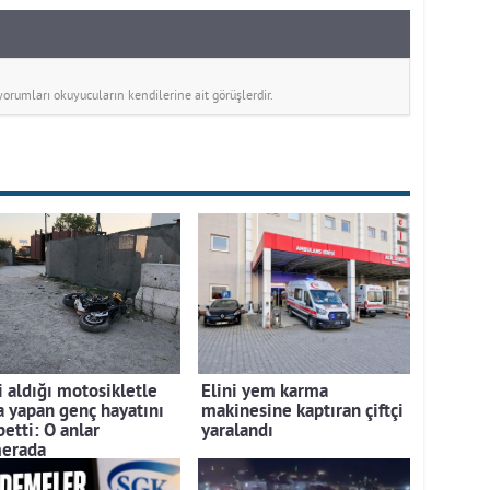
rumları okuyucuların kendilerine ait görüşlerdir.
i aldığı motosikletle
Elini yem karma
a yapan genç hayatını
makinesine kaptıran çiftçi
etti: O anlar
yaralandı
erada