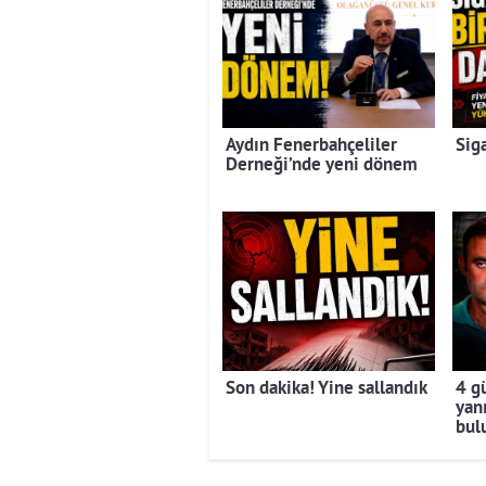
Aydın Fenerbahçeliler
Sig
Derneği’nde yeni dönem
Son dakika! Yine sallandık
4 g
yan
bul