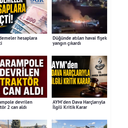
demeler hesaplara
Düğünde atılan havai fişek
ti
yangın çıkardı
ampole devrilen
AYM’den Dava Harçlarıyla
tör 2 can aldı
İlgili Kritik Karar