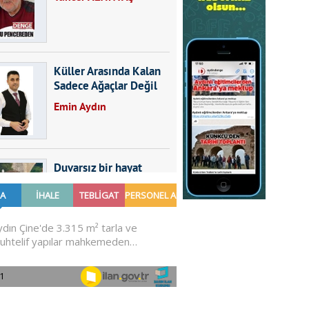
Küller Arasında Kalan
Sadece Ağaçlar Değil
Emin Aydın
Duvarsız bir hayat
Furkan SARICA
GÜNDEMDE NELER
OLMALI?
Ali Sarayköylü