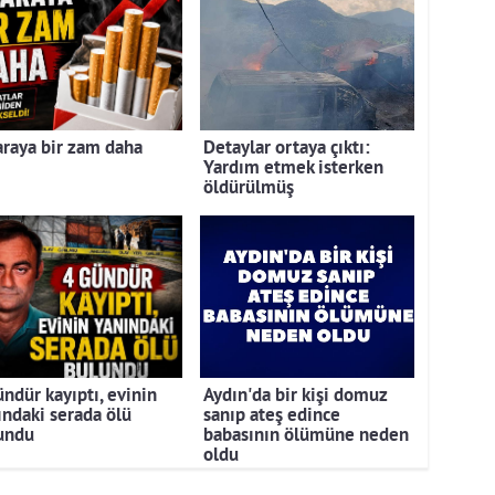
araya bir zam daha
Detaylar ortaya çıktı:
Yardım etmek isterken
öldürülmüş
ündür kayıptı, evinin
Aydın'da bir kişi domuz
ındaki serada ölü
sanıp ateş edince
undu
babasının ölümüne neden
oldu