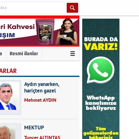
va
Resmi ilanlar
ARLAR
Aydın yanarken,
hariçten gazel
okuyarak kalpleri de
Mehmet AYDIN
kırmayın...
MEKTUP
Tuncer ALTINTAŞ