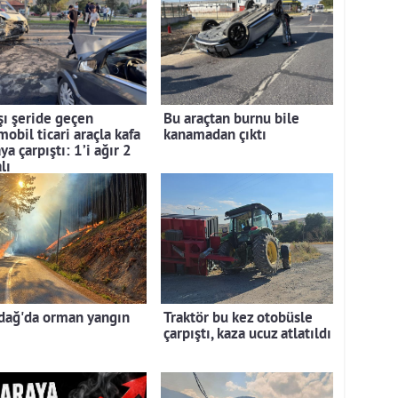
şı şeride geçen
Bu araçtan burnu bile
obil ticari araçla kafa
kanamadan çıktı
ya çarpıştı: 1’i ağır 2
lı
dağ'da orman yangın
Traktör bu kez otobüsle
çarpıştı, kaza ucuz atlatıldı