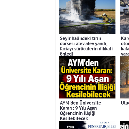
Seyir halindeki tırın
Kar
dorsesi alev alev yandı,
otom
faciayı sürücülerin dikkati
kafa
önledi
yara
AYM'den Üniversite
Ulu
Kararı: 9 Yılı Aşan
Öğrencinin İlişiği
Kesilebilecek