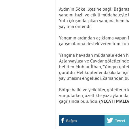
Aydın’ın Söke ilçesine bağlı Bağaras
yangını, hızlı ve etkili müdahaleyl
Yolu çıkışında çıkan yangına hem h
yayılma önlendi.
Yangının ardından açıklama yapan 
çalışmalarına destek veren tüm kuru
Yangına havadan müdahale eden hel
Aslanyaylası ve Çavdar göletlerin
belirten Muhtar İlhan, “Yangın göle
görüldü. Helikopterler dakikalar içi
yayılmasını engelledi. Zamandan büy
Bölge halkı ve yetkililer, göletlerin
vurgularken, özellikle yaz aylarında
çağrısında bulundu.
(NECATİ MALD
Beğen
Tweet