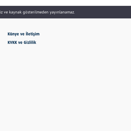
siz ve kaynak gösterilmeden yayınlanamaz.
SEVMESİNİ
BİLECEKSİN
Künye ve İletişim
Önder Eyvaz - Vaiz
KVKK ve Gizlilik
KENDİNE HAKSIZLIK
ETME
Derya Demir
AYDIN’IN ALTIN
MEYVESİ: İNCİR
Hatice Tosun