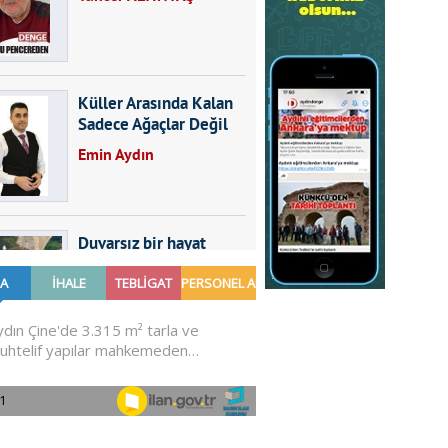
Küller Arasında Kalan
Sadece Ağaçlar Değil
Emin Aydın
Duvarsız bir hayat
Furkan SARICA
GÜNDEMDE NELER
OLMALI?
Ali Sarayköylü