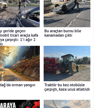
şı şeride geçen
Bu araçtan burnu bile
obil ticari araçla kafa
kanamadan çıktı
ya çarpıştı: 1’i ağır 2
lı
dağ'da orman yangın
Traktör bu kez otobüsle
çarpıştı, kaza ucuz atlatıldı