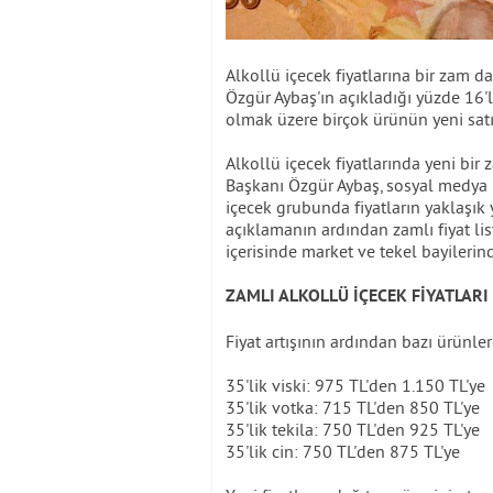
Alkollü içecek fiyatlarına bir zam d
Özgür Aybaş'ın açıkladığı yüzde 16'lık
olmak üzere birçok ürünün yeni satı
Alkollü içecek fiyatlarında yeni bir
Başkanı Özgür Aybaş, sosyal medya 
içecek grubunda fiyatların yaklaşık 
açıklamanın ardından zamlı fiyat list
içerisinde market ve tekel bayilerin
ZAMLI ALKOLLÜ İÇECEK FİYATLARI
Fiyat artışının ardından bazı ürünler
35'lik viski: 975 TL'den 1.150 TL'ye
35'lik votka: 715 TL'den 850 TL'ye
35'lik tekila: 750 TL'den 925 TL'ye
35'lik cin: 750 TL'den 875 TL'ye