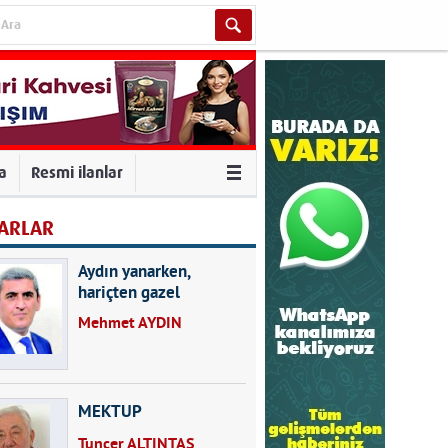
va
Resmi ilanlar
ARLAR
Aydın yanarken,
hariçten gazel
okuyarak kalpleri de
Mehmet AYDIN
kırmayın...
MEKTUP
Tuncer ALTINTAŞ