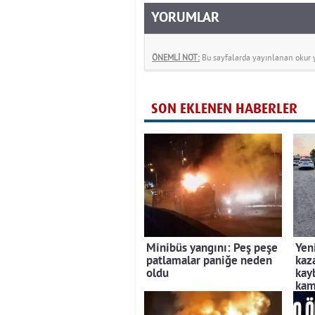
YORUMLAR
ÖNEMLİ NOT:
Bu sayfalarda yayınlanan okur yo
SON EKLENEN HABERLER
Minibüs yangını: Peş peşe
Yen
patlamalar paniğe neden
kaz
oldu
kayb
kam