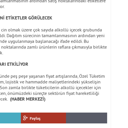
amamlanmasının ardından satış noktalarındaki etiketlere
or.
ENİ ETİKETLER GÖRÜLECEK
a ve cin olmak üzere çok sayıda alkollü içecek grubunda
rildi. Dağıtım sürecinin tamamlanmasının ardından yeni
erinde uygulanmaya başlanacağı ifade edildi. Bu
noktalarında zamlı ürünlerin raflara çıkmasıyla birlikte
k.
ARI ETKİLİYOR
nde peş peşe yaşanan fiyat artışlarında, Özel Tüketim
tim, lojistik ve hammadde maliyetlerindeki yükselişin
 Son zamla birlikte tüketicilerin alkollü içecekler için
ken, önümüzdeki süreçte sektörün fiyat hareketliliği
ecek.
(HABER MERKEZİ)
Paylaş