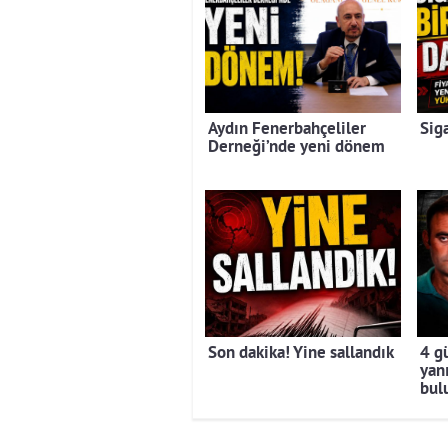
Aydın Fenerbahçeliler
Sig
Derneği’nde yeni dönem
Son dakika! Yine sallandık
4 g
yan
bul