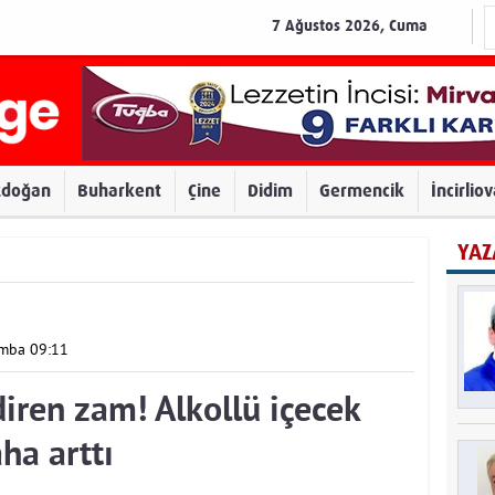
7 Ağustos 2026, Cuma
zdoğan
Buharkent
Çine
Didim
Germencik
İncirlio
YAZ
amba 09:11
diren zam! Alkollü içecek
aha arttı