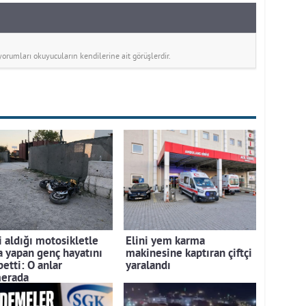
rumları okuyucuların kendilerine ait görüşlerdir.
i aldığı motosikletle
Elini yem karma
a yapan genç hayatını
makinesine kaptıran çiftçi
etti: O anlar
yaralandı
erada