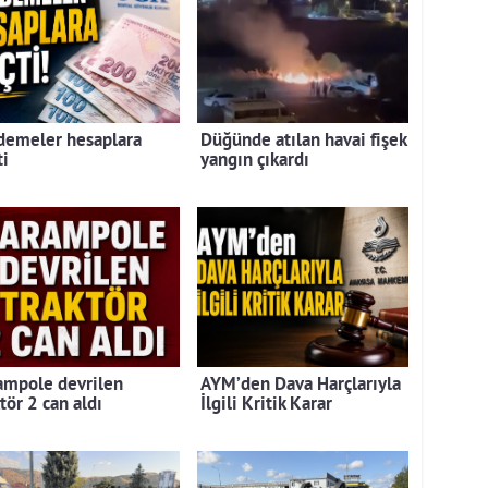
demeler hesaplara
Düğünde atılan havai fişek
ti
yangın çıkardı
ampole devrilen
AYM’den Dava Harçlarıyla
tör 2 can aldı
İlgili Kritik Karar