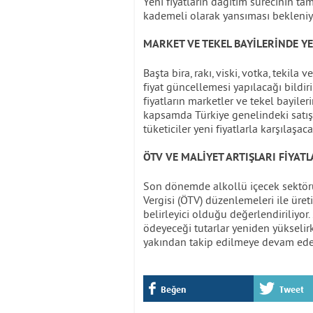
Yeni fiyatların dağıtım sürecinin t
kademeli olarak yansıması bekleniy
MARKET VE TEKEL BAYİLERİNDE Y
Başta bira, rakı, viski, votka, tekil
fiyat güncellemesi yapılacağı bildi
fiyatların marketler ve tekel bayil
kapsamda Türkiye genelindeki satış 
tüketiciler yeni fiyatlarla karşılaşaca
ÖTV VE MALİYET ARTIŞLARI FİYATL
Son dönemde alkollü içecek sektörü
Vergisi (ÖTV) düzenlemeleri ile üre
belirleyici olduğu değerlendiriliyor.
ödeyeceği tutarlar yeniden yükselir
yakından takip edilmeye devam ed
Beğen
Tweet