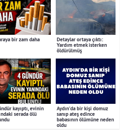
araya bir zam daha
Detaylar ortaya çıktı:
Yardım etmek isterken
öldürülmüş
ündür kayıptı, evinin
Aydın'da bir kişi domuz
ındaki serada ölü
sanıp ateş edince
undu
babasının ölümüne neden
oldu