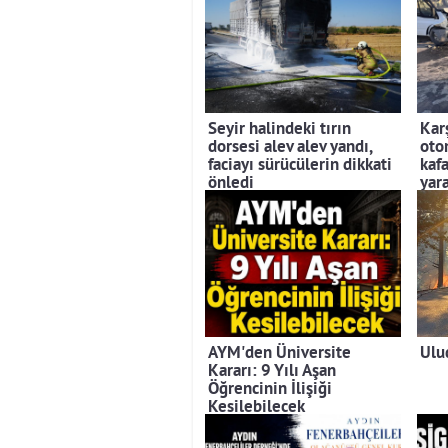
Seyir halindeki tırın
Kar
dorsesi alev alev yandı,
otom
faciayı sürücülerin dikkati
kafa
önledi
yara
AYM'den Üniversite
Ulu
Kararı: 9 Yılı Aşan
Öğrencinin İlişiği
Kesilebilecek