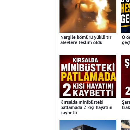
Nargile kömürü yüklü tır
O ö
alevlere teslim oldu
geç
Kırsalda minibüsteki
Şar
patlamada 2 kişi hayatını
trak
kaybetti