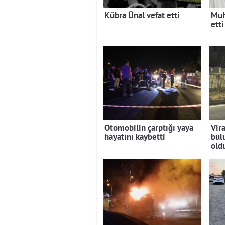
Kübra Ünal vefat etti
Muh
etti
Otomobilin çarptığı yaya
Vir
hayatını kaybetti
bul
old