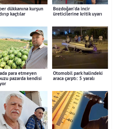
ber dükkanına kurşun
Bozdoğan’da incir
ırıp kaçtılar
üreticilerine kritik uyarı
lada para etmeyen
Otomobil park halindeki
puzu pazarda kendisi
araca çarptı: 5 yaralı
yor