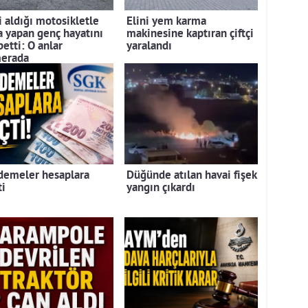
i aldığı motosikletle
Elini yem karma
a yapan genç hayatını
makinesine kaptıran çiftçi
etti: O anlar
yaralandı
erada
demeler hesaplara
Düğünde atılan havai fişek
ti
yangın çıkardı