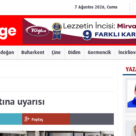
7 Ağustos 2026, Cuma
zdoğan
Buharkent
Çine
Didim
Germencik
İncirlio
YAZ
tına uyarısı
Paylaş