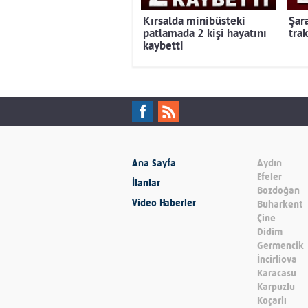
Kırsalda minibüsteki
Şar
patlamada 2 kişi hayatını
trak
kaybetti
Ana Sayfa
Aydın
Efeler
İlanlar
Bozdoğan
Video Haberler
Buharkent
Çine
Didim
Germencik
İncirliova
Karacasu
Karpuzlu
Koçarlı