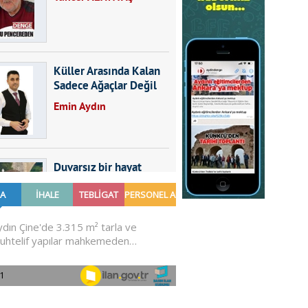
Küller Arasında Kalan
Sadece Ağaçlar Değil
Emin Aydın
Duvarsız bir hayat
Furkan SARICA
GÜNDEMDE NELER
OLMALI?
Ali Sarayköylü