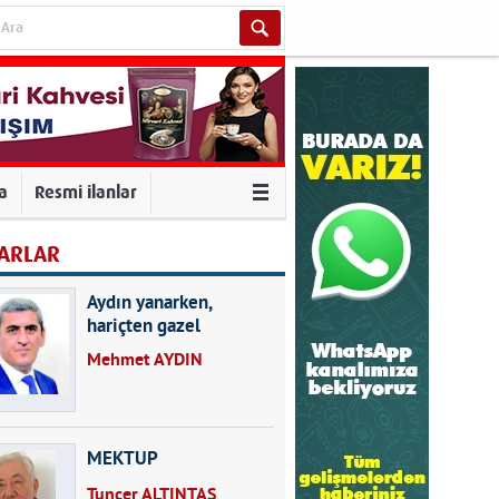
va
Resmi ilanlar
ARLAR
Aydın yanarken,
hariçten gazel
okuyarak kalpleri de
Mehmet AYDIN
kırmayın...
MEKTUP
Tuncer ALTINTAŞ