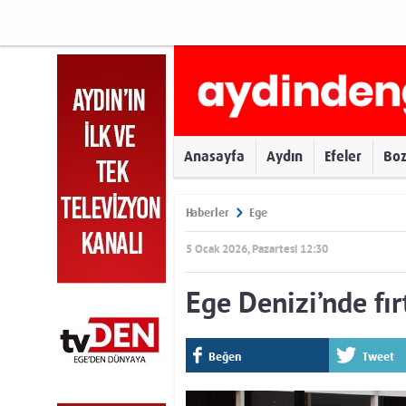
Anasayfa
Aydın
Efeler
Bo
Haberler
Ege
5 Ocak 2026, Pazartesi 12:30
Ege Denizi’nde fır
Beğen
Tweet