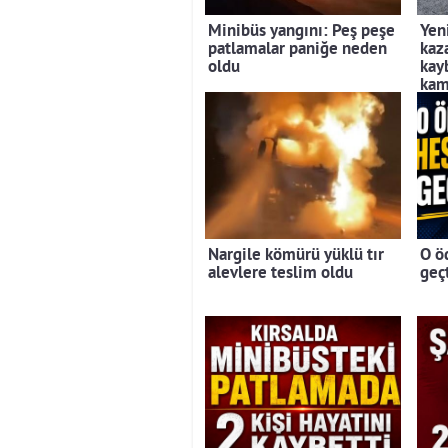
Minibüs yangını: Peş peşe
Yen
patlamalar paniğe neden
kaz
oldu
kayb
kam
Nargile kömürü yüklü tır
O ö
alevlere teslim oldu
geç