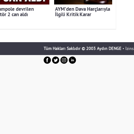
ampole devrilen
AYM’den Dava Harçlarıyla
tör 2 can aldı
İlgili Kritik Karar
Tüm Hakları Saklıdır © 2003 Aydın DENGE
• İzin