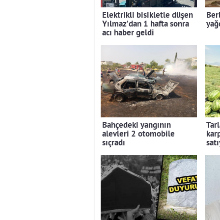
Elektrikli bisikletle düşen
Ber
Yılmaz’dan 1 hafta sonra
yağd
acı haber geldi
Bahçedeki yangının
Tar
alevleri 2 otomobile
kar
sıçradı
satı