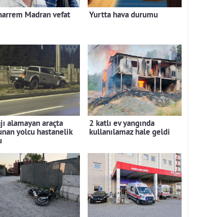
arrem Madran vefat
Yurtta hava durumu
ajı alamayan araçta
2 katlı ev yangında
unan yolcu hastanelik
kullanılamaz hale geldi
u