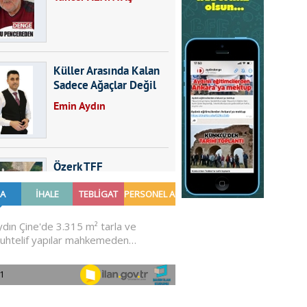
Küller Arasında Kalan
Sadece Ağaçlar Değil
Emin Aydın
Özerk TFF
Furkan SARICA
GÜNDEMDE NELER
OLMALI?
Ali Sarayköylü