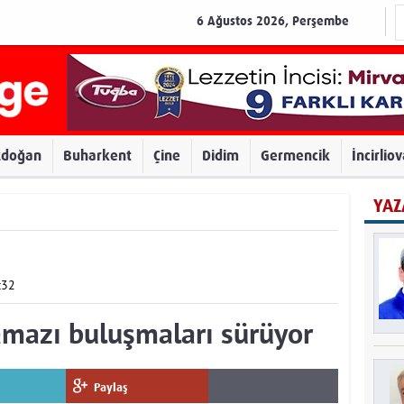
6 Ağustos 2026, Perşembe
zdoğan
Buharkent
Çine
Didim
Germencik
İncirlio
YAZ
:32
amazı buluşmaları sürüyor
Paylaş