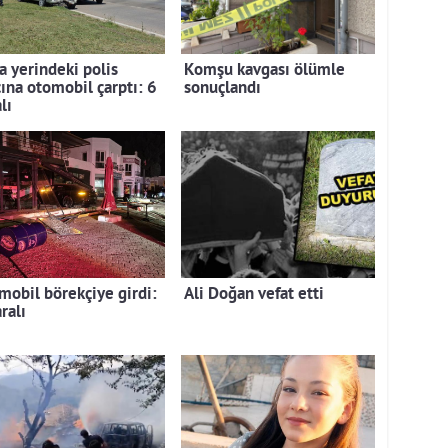
a yerindeki polis
Komşu kavgası ölümle
cına otomobil çarptı: 6
sonuçlandı
lı
mobil börekçiye girdi:
Ali Doğan vefat etti
ralı