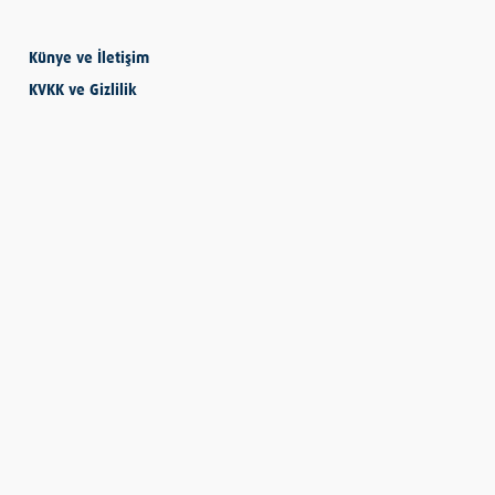
Künye ve İletişim
SEVMESİNİ
KVKK ve Gizlilik
BİLECEKSİN
Önder Eyvaz - Vaiz
KENDİNE HAKSIZLIK
ETME
Derya Demir
AYDIN’IN ALTIN
MEYVESİ: İNCİR
Hatice Tosun