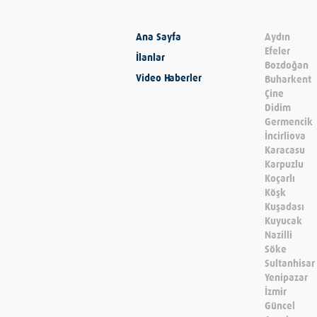
Ana Sayfa
Aydın
Efeler
İlanlar
Bozdoğan
Video Haberler
Buharkent
Çine
Didim
Germencik
İncirliova
Karacasu
Karpuzlu
Koçarlı
Köşk
Kuşadası
Kuyucak
Nazilli
Söke
Sultanhisar
Yenipazar
İzmir
Güncel