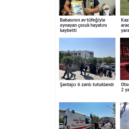
Babasının av tüfeğiyle
Kaz
oynayan çocuk hayatını
ara
kaybetti
yara
Şantajcı 6 zanlı tutuklandı
Oto
2 ya