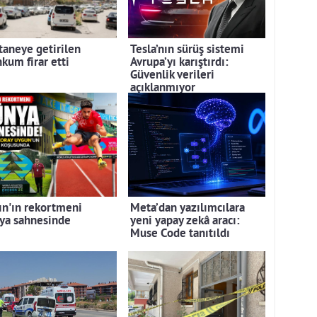
taneye getirilen
Tesla’nın sürüş sistemi
kum firar etti
Avrupa’yı karıştırdı:
Güvenlik verileri
açıklanmıyor
ın'ın rekortmeni
Meta’dan yazılımcılara
ya sahnesinde
yeni yapay zekâ aracı:
Muse Code tanıtıldı