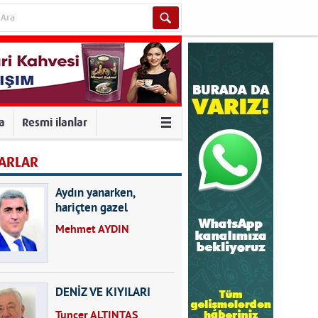
va
Resmi ilanlar
ARLAR
Aydın yanarken,
hariçten gazel
okuyarak kalpleri de
Mehmet AYDIN
kırmayın...
DENİZ VE KIYILARI
Tuncer ALTINTAŞ