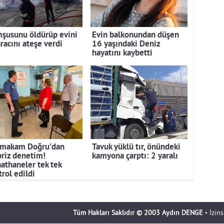
şusunu öldürüp evini
Evin balkonundan düşen
racını ateşe verdi
16 yaşındaki Deniz
hayatını kaybetti
makam Doğru'dan
Tavuk yüklü tır, önündeki
priz denetim!
kamyona çarptı: 2 yaralı
aathaneler tek tek
rol edildi
Tüm Hakları Saklıdır © 2003 Aydın DENGE
• İzin