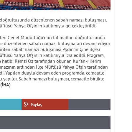
arı doğrultusunda düzenlenen sabah namazı buluşması,
ftüsü Yahya Ofşin’in katılımıyla gerçekleştirildi.
etleri Genel Müdürlüğü’nün talimatları doğrultusunda
rde düzenlenen sabah namazı buluşmaları devam ediyor.
ilen sabah namazı buluşması, Aydın'ın Çine ilçesi
ftüsü Yahya Ofşin’in katılımıyla icra edildi. Program,
hatibi Remzi Öz tarafından okunan Kur’an-ı Kerim
namazının ardından İlçe Müftüsü Yahya Ofşin tarafından
ildi. Yapılan duayla devam eden programda, cemaatle
u yapıldı. Sabah namazı buluşması, cemaatle birlikte
(İHA)
Paylaş