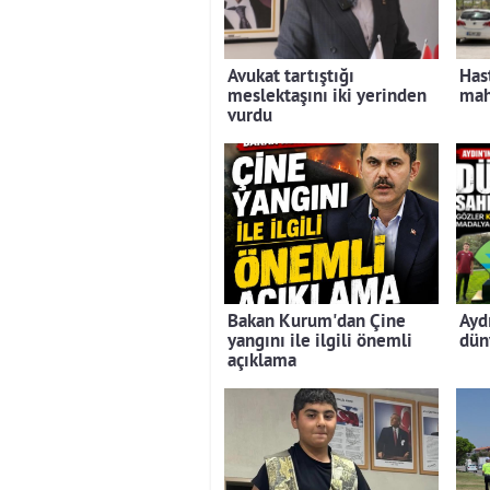
Avukat tartıştığı
Has
meslektaşını iki yerinden
mah
vurdu
Bakan Kurum'dan Çine
Ayd
yangını ile ilgili önemli
dün
açıklama