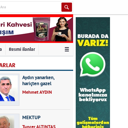
va
Resmi ilanlar
ARLAR
Aydın yanarken,
hariçten gazel
okuyarak kalpleri de
Mehmet AYDIN
kırmayın...
MEKTUP
Tuncer ALTINTAŞ