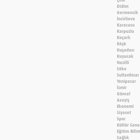
Çine
Didim
Germencik
İncirliova
Karacasu
Karpuzlu
Koçarlı
Köşk
Kuşadası
Kuyucak
Nazilli
Söke
Sultanhisar
Yenipazar
İzmir
Güncel
Asayiş
Ekonomi
Siyaset
Spor
Kültür Sana
Eğitim Bili
Sağlık