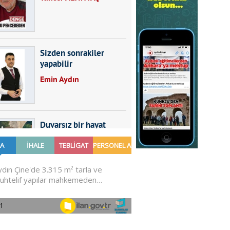
Sizden sonrakiler
yapabilir
Emin Aydın
Duvarsız bir hayat
Furkan SARICA
GÜNDEMDE NELER
OLMALI?
Ali Sarayköylü