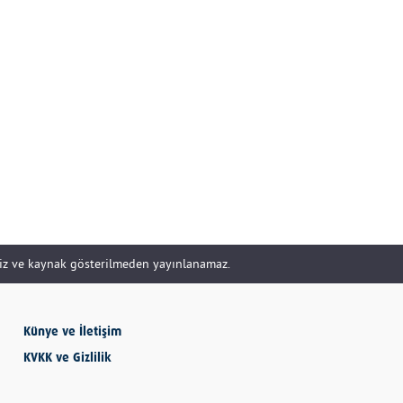
DOĞRU YÖNETİLİR?
Uzm. Özge Apak
Çerçioğlu'nu Kurtaran
Paralar...
SERHAN SEYHAN
KISSA’DAN HİSSE…
İBRAHİM AYVAZOĞLU
siz ve kaynak gösterilmeden yayınlanamaz.
Künye ve İletişim
Vicdan, kanla ölçülmez
KVKK ve Gizlilik
Selime Aydemir