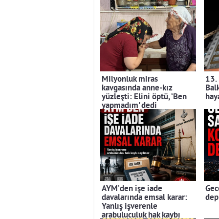
Milyonluk miras
13.
kavgasında anne-kız
Bal
yüzleşti: Elini öptü, ‘Ben
hay
yapmadım' dedi
AYM’den işe iade
Gec
davalarında emsal karar:
dep
Yanlış işverenle
arabuluculuk hak kaybı