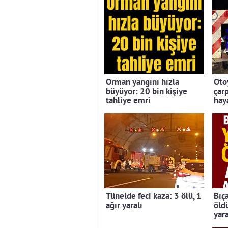
sayılmadı
Orman yangını hızla
Oto
büyüyor: 20 bin kişiye
çar
tahliye emri
hay
Tünelde feci kaza: 3 ölü, 1
Bıç
ağır yaralı
öld
yar