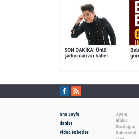
SON DAKİKA! Ünlü
Bel
şarkıcıdan acı haber
gör
Ana Sayfa
Aydın
Efeler
İlanlar
Bozdoğan
Video Haberler
Buharkent