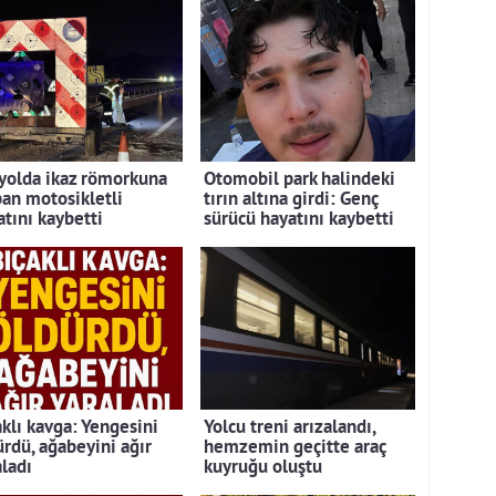
yolda ikaz römorkuna
Otomobil park halindeki
pan motosikletli
tırın altına girdi: Genç
atını kaybetti
sürücü hayatını kaybetti
aklı kavga: Yengesini
Yolcu treni arızalandı,
ürdü, ağabeyini ağır
hemzemin geçitte araç
aladı
kuyruğu oluştu