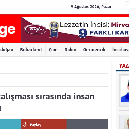
9 Ağustos 2026, Pazar
zdoğan
Buharkent
Çine
Didim
Germencik
İncirlio
YAZ
çalışması sırasında insan
u
Paylaş