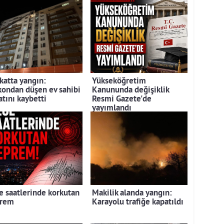
 katta yangın:
Yükseköğretim
kondan düşen ev sahibi
Kanununda değişiklik
atını kaybetti
Resmi Gazete'de
yayımlandı
e saatlerinde korkutan
Makilik alanda yangın:
rem
Karayolu trafiğe kapatıldı