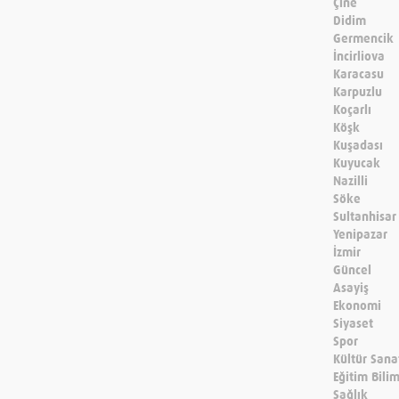
Çine
Didim
Germencik
İncirliova
Karacasu
Karpuzlu
Koçarlı
Köşk
Kuşadası
Kuyucak
Nazilli
Söke
Sultanhisar
Yenipazar
İzmir
Güncel
Asayiş
Ekonomi
Siyaset
Spor
Kültür Sana
Eğitim Bili
Sağlık