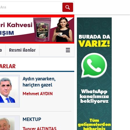
va
Resmi ilanlar
ARLAR
Aydın yanarken,
hariçten gazel
okuyarak kalpleri de
Mehmet AYDIN
kırmayın...
MEKTUP
Tuncer ALTINTAŞ