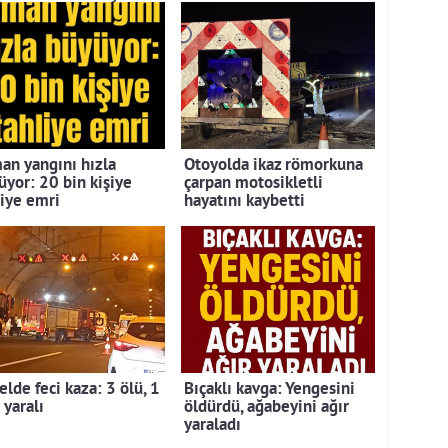
ılmadı
an yangını hızla
Otoyolda ikaz römorkuna
üyor: 20 bin kişiye
çarpan motosikletli
liye emri
hayatını kaybetti
lde feci kaza: 3 ölü, 1
Bıçaklı kavga: Yengesini
 yaralı
öldürdü, ağabeyini ağır
yaraladı