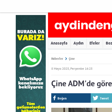
Anasayfa
Aydın
Efeler
Bo
Haberler
Çine
8 Mayıs 2025, Perşembe 16:25
Çine ADM'de görev
Beğen
Tweet