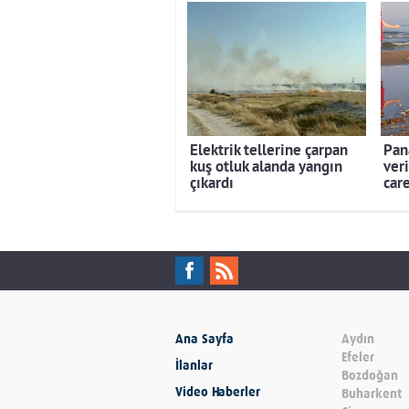
Elektrik tellerine çarpan
Pan
kuş otluk alanda yangın
ver
çıkardı
car
Ana Sayfa
Aydın
Efeler
İlanlar
Bozdoğan
Video Haberler
Buharkent