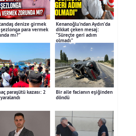
tandaş denize girmek
Kenanoğlu’ndan Aydın’da
n şezlonga para vermek
dikkat çeken mesaj:
unda mı?”
“Süreçte geri adım
olmadı”
aç paraşütü kazası: 2
Bir aile facianın eşiğinden
 yaralandı
döndü