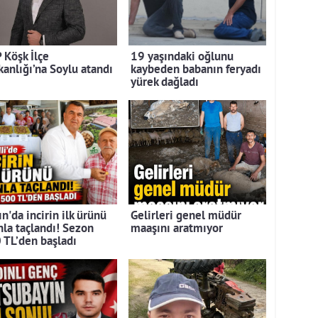
 Köşk İlçe
19 yaşındaki oğlunu
kanlığı’na Soylu atandı
kaybeden babanın feryadı
yürek dağladı
n'da incirin ilk ürünü
Gelirleri genel müdür
nla taçlandı! Sezon
maaşını aratmıyor
 TL’den başladı