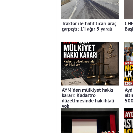
Traktör ile hafif ticari araç
CHP
çarpıştı: 1’i ağır 5 yaralı
Baş
AYM’den mülkiyet hakkı
Aydı
kararı: Kadastro
altı
düzeltmesinde hak ihlali
500
yok