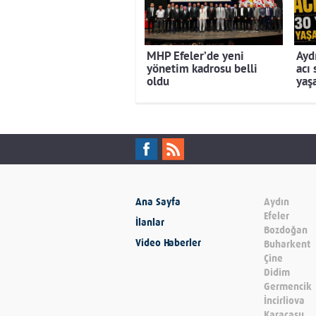
MHP Efeler’de yeni
Ayd
yönetim kadrosu belli
acı
oldu
yaşa
Ana Sayfa
Aydın
Efeler
İlanlar
Bozdoğan
Video Haberler
Buharkent
Çine
Didim
Germencik
İncirliova
Karacasu