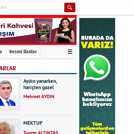
va
Resmi ilanlar
ARLAR
Aydın yanarken,
hariçten gazel
okuyarak kalpleri de
Mehmet AYDIN
kırmayın...
MEKTUP
Tuncer ALTINTAŞ