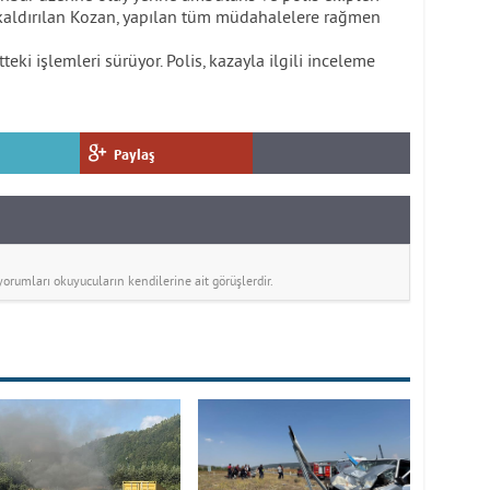
kaldırılan Kozan, yapılan tüm müdahalelere rağmen
ki işlemleri sürüyor. Polis, kazayla ilgili inceleme
Paylaş
rumları okuyucuların kendilerine ait görüşlerdir.