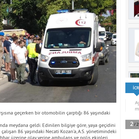
şısına geçerken bir otomobilin çarptığı 86 yaşındaki
'nda meydana geldi. Edinilen bilgiye göre, yaya geçidini
çalışan 86 yaşındaki Necati Kozan'a, A.S. yönetimindeki
İhbar üzerine olay yerine ambulans ve polis ekipleri