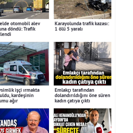
elde otomobil alev
Karayolunda trafik kazası:
una döndü: Trafik
1 ölü 5 yaralı
tlendi
simlik işçi ırmakta
Emlakçı tarafından
uldu, kardeşinin
dolandırıldığını öne süren
umu ağır
kadın çatıya çıktı