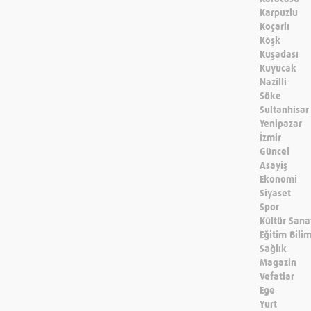
Karpuzlu
Koçarlı
Köşk
Kuşadası
Kuyucak
Nazilli
Söke
Sultanhisar
Yenipazar
İzmir
Güncel
Asayiş
Ekonomi
Siyaset
Spor
Kültür Sana
Eğitim Bili
Sağlık
Magazin
Vefatlar
Ege
Yurt