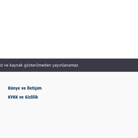
DOĞRU YÖNETİLİR?
Uzm. Özge Apak
Çerçioğlu'nu Kurtaran
Paralar...
SERHAN SEYHAN
siz ve kaynak gösterilmeden yayınlanamaz.
KISSA’DAN HİSSE…
İBRAHİM AYVAZOĞLU
Künye ve İletişim
KVKK ve Gizlilik
Vicdan, kanla ölçülmez
Selime Aydemir