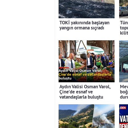
TOKİ yakınında başlayan
Tün
yangın ormana sıçradı
top
kili
Aydın Valisi Osman Varol,
Mev
Çine'de esnaf ve
boğ
vatandaşlarla buluştu
dur