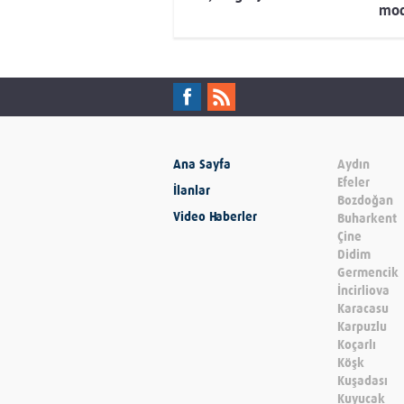
mod
Ana Sayfa
Aydın
Efeler
İlanlar
Bozdoğan
Video Haberler
Buharkent
Çine
Didim
Germencik
İncirliova
Karacasu
Karpuzlu
Koçarlı
Köşk
Kuşadası
Kuyucak