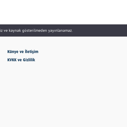
SEVMESİNİ
BİLECEKSİN
siz ve kaynak gösterilmeden yayınlanamaz.
Önder Eyvaz - Vaiz
Künye ve İletişim
KVKK ve Gizlilik
KENDİNE HAKSIZLIK
ETME
Derya Demir
AYDIN’IN ALTIN
MEYVESİ: İNCİR
Hatice Tosun