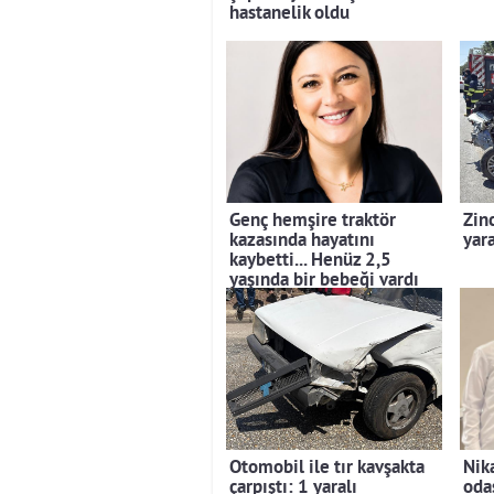
hastanelik oldu
Genç hemşire traktör
Zin
kazasında hayatını
yara
kaybetti... Henüz 2,5
yaşında bir bebeği vardı
Otomobil ile tır kavşakta
Nik
çarpıştı: 1 yaralı
oda