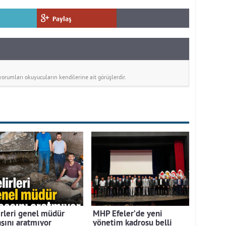
Paylaş
rumları okuyucuların kendilerine ait görüşlerdir.
irleri genel müdür
MHP Efeler’de yeni
şını aratmıyor
yönetim kadrosu belli