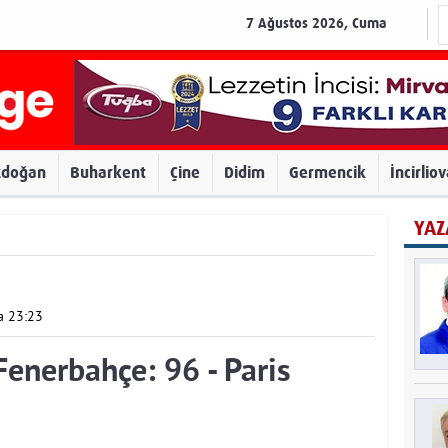
7 Ağustos 2026, Cuma
zdoğan
Buharkent
Çine
Didim
Germencik
İncirlio
YAZ
a 23:23
enerbahçe: 96 - Paris