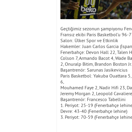
Geçtiğimiz sezonun şampiyonu Fen
Fransız ekibi Paris Basketbol’u 96-7
Salon: Ülker Spor ve Etkinlik
Hakemler: Juan Carlos Garcia (İspanya
Fenerbahçe: Devon Hall 22, Talen Ho
Colson 7, Armando Bacot 4, Wade Bal
2, Onuralp Bitim, Brandon Boston Jr.
Başantrenör: Sarunas Jasikevicius
Paris Basketbol: Yakuba Ouattara 5,
6,
Mouhamed Faye 2, Nadir Hifi 23, Da
Jeremy Morgan 2, Leopold Cavaliere
Başantrenör: Francesco Tabellini
1. Periyot: 25-19 (Fenerbahçe lehine
Devre: 43-40 (Fenerbahçe lehine)
3. Periyot: 70-59 (Fenerbahçe lehin