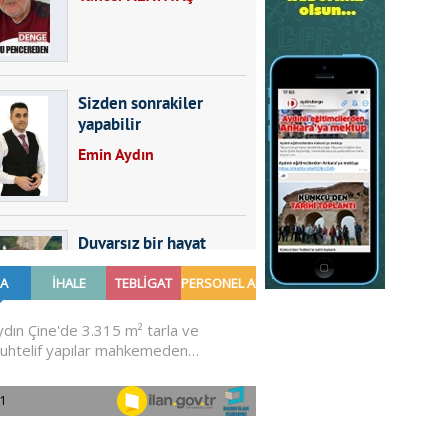
Sizden sonrakiler
yapabilir
Emin Aydın
Duvarsız bir hayat
Furkan SARICA
GÜNDEMDE NELER
OLMALI?
Ali Sarayköylü