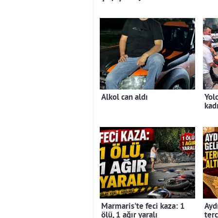
Alkol can aldı
Yol
kad
Marmaris'te feci kaza: 1
Aydı
ölü, 1 ağır yaralı
terc