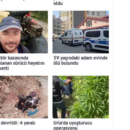
oldu
ktör kazasında
39 yaşındaki adam evinde
alanan sürücü hayatını
ölü bulundu
betti
devrildi: 4 yaralı
Urla'da uyuşturucu
operasyonu