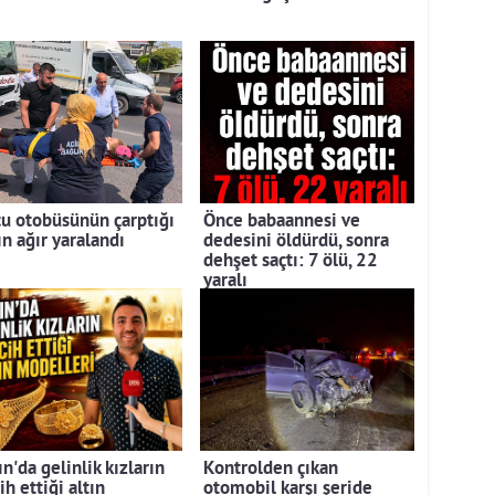
cu otobüsünün çarptığı
Önce babaannesi ve
ın ağır yaralandı
dedesini öldürdü, sonra
dehşet saçtı: 7 ölü, 22
yaralı
n'da gelinlik kızların
Kontrolden çıkan
ih ettiği altın
otomobil karşı şeride