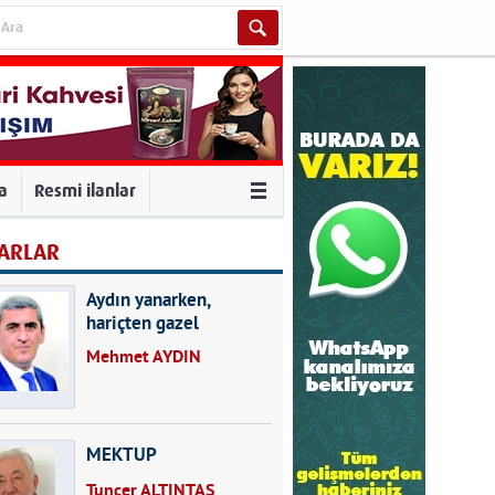
va
Resmi ilanlar
ARLAR
Aydın yanarken,
hariçten gazel
okuyarak kalpleri de
Mehmet AYDIN
kırmayın...
MEKTUP
Tuncer ALTINTAŞ