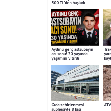
500 TL’den başladı
Aydınlı genç astsubayın
Tra
acı sonu! 30 yaşında
yar
yaşamını yitirdi
kay
Gıda zehirlenmesi
ATV 
şüphesiyle 8 kişi