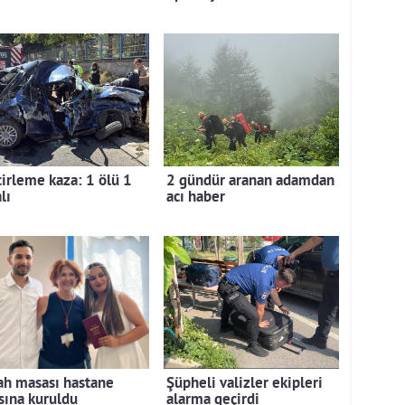
cirleme kaza: 1 ölü 1
2 gündür aranan adamdan
lı
acı haber
ah masası hastane
Şüpheli valizler ekipleri
sına kuruldu
alarma geçirdi