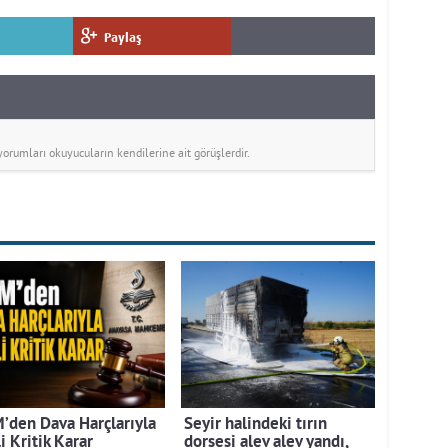
Paylaş
rumları okuyucuların kendilerine ait görüşlerdir.
’den Dava Harçlarıyla
Seyir halindeki tırın
li Kritik Karar
dorsesi alev alev yandı,