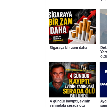
Sigaraya bir zam daha
Deta
Yar
öld
4 gündür kayıptı, evinin
Ayd
yanındaki serada ölü
san