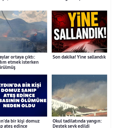
ylar ortaya çıktı:
Son dakika! Yine sallandık
dım etmek isterken
ürülmüş
ın'da bir kişi domuz
Okul tadilatında yangın:
ıp ateş edince
Destek sevk edildi