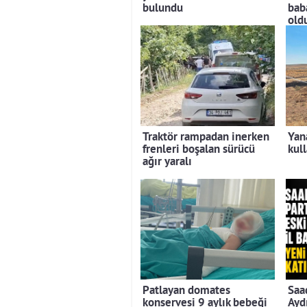
bulundu
bab
old
Traktör rampadan inerken
Yan
frenleri boşalan sürücü
kul
ağır yaralı
Patlayan domates
Saad
konservesi 9 aylık bebeği
Aydı