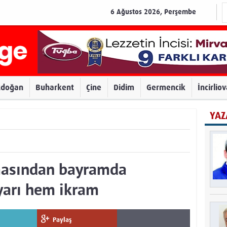
6 Ağustos 2026, Perşembe
zdoğan
Buharkent
Çine
Didim
Germencik
İncirlio
YAZ
masından bayramda
yarı hem ikram
Paylaş