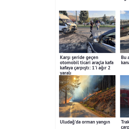
Karşı şeride geçen
Bu 
otomobil ticari araçla kafa
kan
kafaya çarpıştı: 1’i ağır 2
yaralı
Uludağ'da orman yangın
Tra
çarp