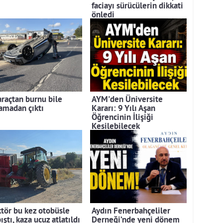
faciayı sürücülerin dikkati
önledi
araçtan burnu bile
AYM'den Üniversite
amadan çıktı
Kararı: 9 Yılı Aşan
Öğrencinin İlişiği
Kesilebilecek
ktör bu kez otobüsle
Aydın Fenerbahçeliler
ıştı, kaza ucuz atlatıldı
Derneği’nde yeni dönem