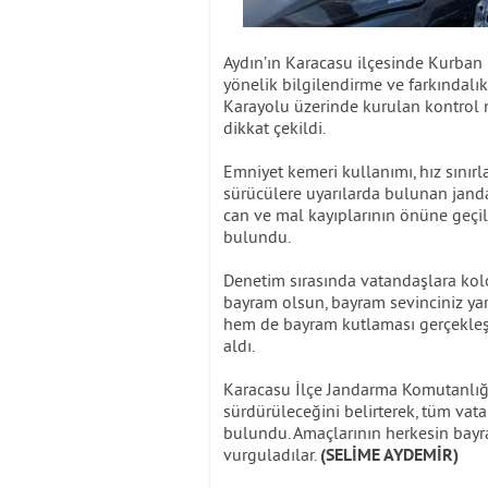
Aydın’ın Karacasu ilçesinde Kurban 
yönelik bilgilendirme ve farkındalı
Karayolu üzerinde kurulan kontrol 
dikkat çekildi.
Emniyet kemeri kullanımı, hız sınır
sürücülere uyarılarda bulunan jand
can ve mal kayıplarının önüne geçi
bulundu.
Denetim sırasında vatandaşlara kol
bayram olsun, bayram sevinciniz yar
hem de bayram kutlaması gerçekleş
aldı.
Karacasu İlçe Jandarma Komutanlığı 
sürdürüleceğini belirterek, tüm vatan
bulundu. Amaçlarının herkesin bayr
vurguladılar.
(SELİME AYDEMİR)