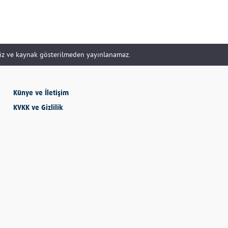
SEVMESİNİ
BİLECEKSİN
siz ve kaynak gösterilmeden yayınlanamaz.
Önder Eyvaz - Vaiz
Künye ve İletişim
KVKK ve Gizlilik
KENDİNE HAKSIZLIK
ETME
Derya Demir
AYDIN’IN ALTIN
MEYVESİ: İNCİR
Hatice Tosun