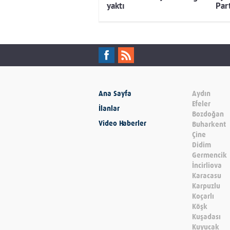
yaktı
Part
Ana Sayfa
Aydın
Efeler
İlanlar
Bozdoğan
Video Haberler
Buharkent
Çine
Didim
Germencik
İncirliova
Karacasu
Karpuzlu
Koçarlı
Köşk
Kuşadası
Kuyucak