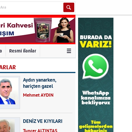
va
Resmi ilanlar
ARLAR
Aydın yanarken,
hariçten gazel
okuyarak kalpleri de
Mehmet AYDIN
kırmayın...
DENİZ VE KIYILARI
Tuncer ALTINTAŞ