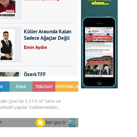
Küller Arasında Kalan
Sadece Ağaçlar Değil
Emin Aydın
Özerk TFF
Furkan SARICA
GÜNDEMDE NELER
OLMALI?
Ali Sarayköylü