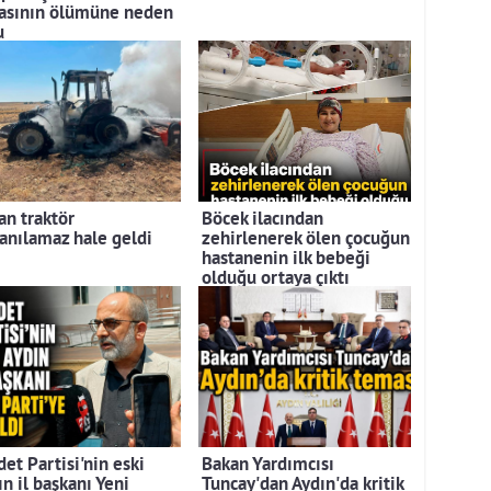
asının ölümüne neden
u
an traktör
Böcek ilacından
lanılamaz hale geldi
zehirlenerek ölen çocuğun
hastanenin ilk bebeği
olduğu ortaya çıktı
et Partisi'nin eski
Bakan Yardımcısı
n il başkanı Yeni
Tuncay'dan Aydın'da kritik