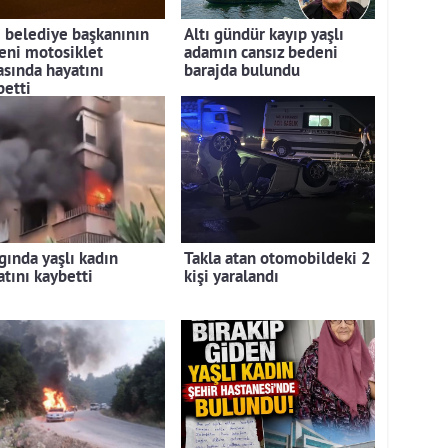
i belediye başkanının
Altı gündür kayıp yaşlı
eni motosiklet
adamın cansız bedeni
asında hayatını
barajda bulundu
betti
gında yaşlı kadın
Takla atan otomobildeki 2
atını kaybetti
kişi yaralandı