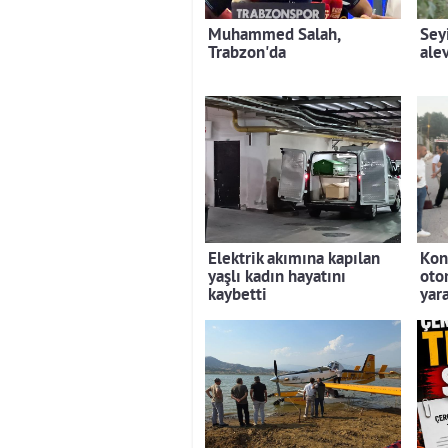
Muhammed Salah,
Sey
Trabzon'da
ale
Elektrik akımına kapılan
Kon
yaşlı kadın hayatını
otom
kaybetti
yara