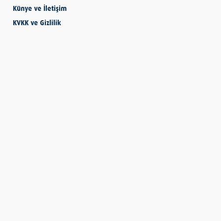
Künye ve İletişim
KVKK ve Gizlilik
SEVMESİNİ
BİLECEKSİN
Önder Eyvaz - Vaiz
KENDİNE HAKSIZLIK
ETME
Derya Demir
AYDIN’IN ALTIN
MEYVESİ: İNCİR
Hatice Tosun