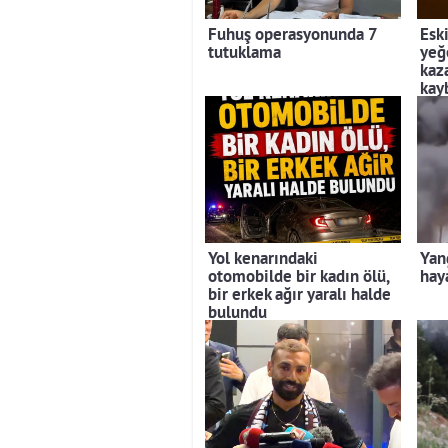
Fuhuş operasyonunda 7
Esk
tutuklama
yeğ
kaz
kay
Yol kenarındaki
Yan
otomobilde bir kadın ölü,
hay
bir erkek ağır yaralı halde
bulundu