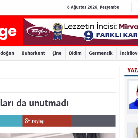
6 Ağustos 2026, Perşembe
zdoğan
Buharkent
Çine
Didim
Germencik
İncirlio
YAZ
aları da unutmadı
Paylaş