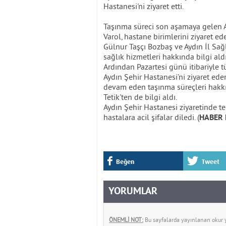
Hastanesi'ni ziyaret etti.
Taşınma süreci son aşamaya gelen A
Varol, hastane birimlerini ziyaret e
Gülnur Taşçı Bozbaş ve Aydın İl Sa
sağlık hizmetleri hakkında bilgi aldı
Ardından Pazartesi günü itibariyle 
Aydın Şehir Hastanesi’ni ziyaret ede
devam eden taşınma süreçleri hakk
Tetik'ten de bilgi aldı.
Aydın Şehir Hastanesi ziyaretinde te
hastalara acil şifalar diledi. (
HABER 
Beğen
Tweet
YORUMLAR
ÖNEMLİ NOT:
Bu sayfalarda yayınlanan okur yo