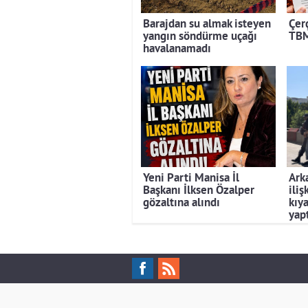
Barajdan su almak isteyen
Çerç
yangın söndürme uçağı
TBM
havalanamadı
Yeni Parti Manisa İl
Ark
Başkanı İlksen Özalper
iliş
gözaltına alındı
kıya
yapt