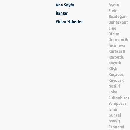
Ana Sayfa
Aydın
Efeler
İlanlar
Bozdoğan
Video Haberler
Buharkent
Çine
Didim
Germencik
İncirliova
Karacasu
Karpuzlu
Koçarlı
Köşk
Kuşadası
Kuyucak
Nazilli
Söke
Sultanhisar
Yenipazar
İzmir
Güncel
Asayiş
Ekonomi