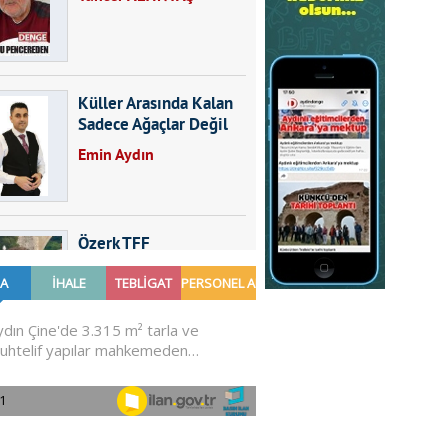
Küller Arasında Kalan
Sadece Ağaçlar Değil
Emin Aydın
Özerk TFF
Furkan SARICA
GÜNDEMDE NELER
OLMALI?
Ali Sarayköylü