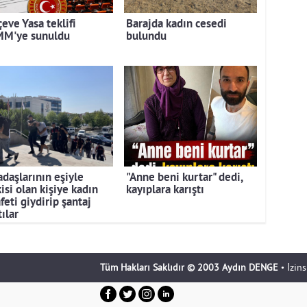
eve Yasa teklifi
Barajda kadın cesedi
M'ye sunuldu
bulundu
adaşlarının eşiyle
"Anne beni kurtar" dedi,
kisi olan kişiye kadın
kayıplara karıştı
feti giydirip şantaj
ılar
Tüm Hakları Saklıdır © 2003 Aydın DENGE
• İzin