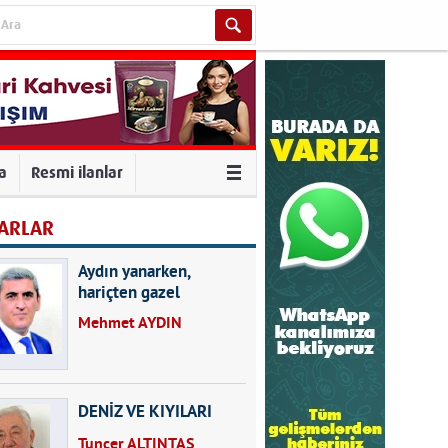
va
Resmi ilanlar
ARLAR
Aydın yanarken,
hariçten gazel
okuyarak kalpleri de
Mehmet AYDIN
kırmayın...
DENİZ VE KIYILARI
Tuncer ALTINTAŞ