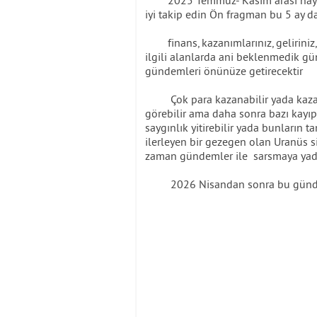
2025 Temmuz- Kasım arası hayatını
iyi takip edin Ön fragman bu 5 ay 
finans, kazanımlarınız, geliriniz, 
ilgili alanlarda ani beklenmedik gü
gündemleri önünüze getirecektir
Çok para kazanabilir yada kazanıml
görebilir ama daha sonra bazı kayıpla
saygınlık yitirebilir yada bunların t
ilerleyen bir gezegen olan Uranüs 
zaman gündemler ile sarsmaya yada
2026 Nisandan sonra bu gündemler