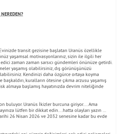
R NEREDEN?
inizde transit gezisine başlatan Uranüs özellikle
şünüz yaşamsal motivasyonlarınız, sizin ile ilgili her
k edici zaman zaman sarsıcı gündemleri önünüze getirdi.
işmeler yaşamış olabilirsiniz, dış görünüşünüzü
olabilirsiniz. Kendinizi daha özgürce ortaya koyma
rine başkaldırı, kuralların ötesine çıkma arzusu yaşamış
risk almaya başlamış hayatınızda devrim niteliğinde
uyor. Uranüs İkizler burcuna giriyor…. Ama
yınıza lütfen bir dikkat edin….hatta olayları yazın …
 tarihi 26 Nisan 2026 ve 2032 senesine kadar bu evde