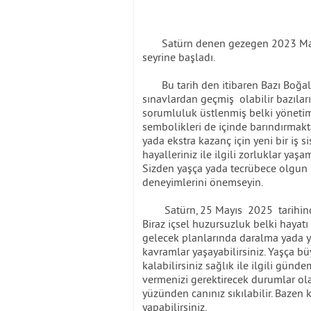
Satürn denen gezegen 2023 Mart ay
seyrine başladı.
Bu tarih den itibaren Bazı Boğalar 
sınavlardan geçmiş olabilir bazılar
sorumluluk üstlenmiş belki yönetime g
sembolikleri de içinde barındırmakta
yada ekstra kazanç için yeni bir iş s
hayalleriniz ile ilgili zorluklar yaşa
Sizden yaşça yada tecrübece olgun ki
deneyimlerini önemseyin.
Satürn, 25 Mayıs 2025 tarihinde si
Biraz içsel huzursuzluk belki hayat
gelecek planlarında daralma yada 
kavramlar yaşayabilirsiniz. Yaşça 
kalabilirsiniz sağlık ile ilgili günd
vermenizi gerektirecek durumlar olab
yüzünden canınız sıkılabilir. Bazen k
yapabilirsiniz.