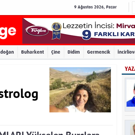
9 Ağustos 2026, Pazar
zdoğan
Buharkent
Çine
Didim
Germencik
İncirlio
YAZ
strolog