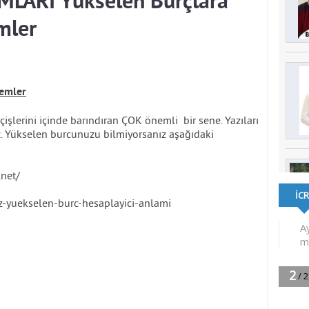
LARI Yükselen Burçlara
mler
demler
lerini içinde barındıran ÇOK önemli bir sene. Yazıları
 Yükselen burcunuzu bilmiyorsanız aşağıdaki
.net/
iz-yuekselen-burc-hesaplayici-anlami