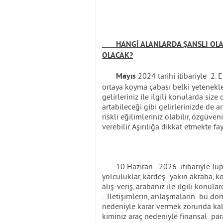
HANGİ ALANLARDA ŞANSLI OLAC
OLACAK?
2024 tarihi itibariyle 2. 
Mayıs
ortaya koyma çabası belki yetenekle
gelirleriniz ile ilgili konularda si
artabileceği gibi gelirlerinizde de a
riskli eğilimleriniz olabilir, özgüve
verebilir. Aşırılığa dikkat etmekte 
10 Haziran 2026 itibariyle Jüpite
yolculuklar, kardeş -yakın akraba, ko
alış-veriş, arabanız ile ilgili kon
. İletişimlerin, anlaşmaların bu d
nedeniyle karar vermek zorunda kald
kiminiz araç nedeniyle finansal para