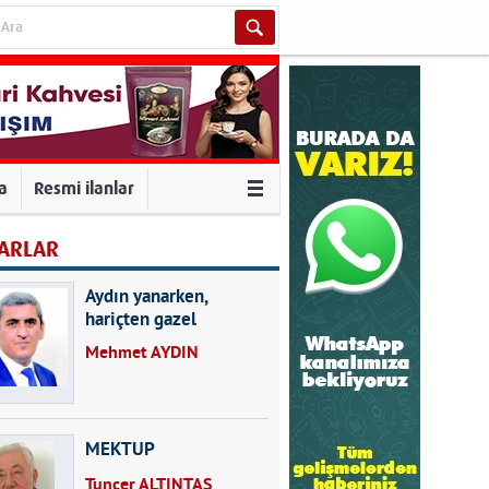
va
Resmi ilanlar
ARLAR
Aydın yanarken,
hariçten gazel
okuyarak kalpleri de
Mehmet AYDIN
kırmayın...
MEKTUP
Tuncer ALTINTAŞ