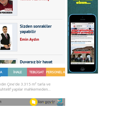
Sizden sonrakiler
yapabilir
Emin Aydın
Duvarsız bir hayat
Furkan SARICA
GÜNDEMDE NELER
OLMALI?
Ali Sarayköylü