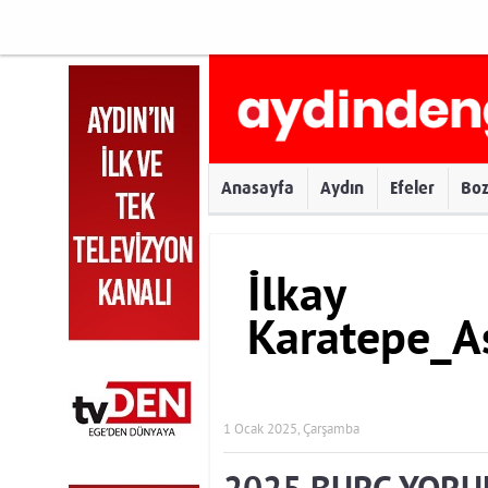
Anasayfa
Aydın
Efeler
Bo
İlkay
Karatepe_A
1 Ocak 2025, Çarşamba