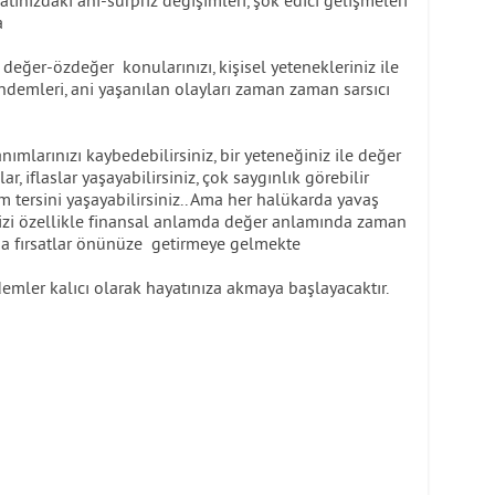
zdaki ani-sürpriz değişimleri, şok edici gelişmeleri
da
değer-özdeğer konularınızı, kişisel yetenekleriniz ile
ndemleri, ani yaşanılan olayları zaman zaman sarsıcı
arınızı kaybedebilirsiniz, bir yeteneğiniz ile değer
r, iflaslar yaşayabilirsiniz, çok saygınlık görebilir
am tersini yaşayabilirsiniz.. Ama her halükarda yavaş
sizi özellikle finansal anlamda değer anlamında zaman
 fırsatlar önünüze getirmeye gelmekte
 kalıcı olarak hayatınıza akmaya başlayacaktır.