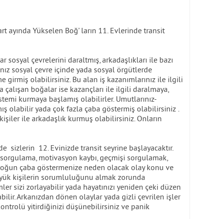
ında Yükselen Boğ’ ların 11. Evlerinde transit
sosyal çevrelerini daraltmış, arkadaşlıkları ile bazı
ınız sosyal çevre içinde yada sosyal örgütlerde
irmiş olabilirsiniz. Bu alan iş kazanımlarınız ile ilgili
 çalışan boğalar ise kazançları ile ilgili daralmaya,
istemi kurmaya başlamış olabilirler. Umutlarınız-
mış olabilir yada çok fazla çaba göstermiş olabilirsiniz .
şiler ile arkadaşlık kurmuş olabilirsiniz. Onların
zlerin 12. Evinizde transit seyrine başlayacaktır.
ı sorgulama, motivasyon kaybı, geçmişi sorgulamak,
yoğun çaba göstermenize neden olacak olay konu ve
büyük kişilerin sorumluluğunu almak zorunda
emler sizi zorlayabilir yada hayatınızı yeniden çeki düzen
ilir. Arkanızdan dönen olaylar yada gizli çevrilen işler
ontrolü yitirdiğinizi düşünebilirsiniz ve panik