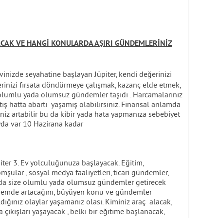
AK VE HANGİ KONULARDA AŞIRI GÜNDEMLERİNİZ
Evinizde seyahatine başlayan Jüpiter, kendi değerinizi
rinizi fırsata döndürmeye çalışmak, kazanç elde etmek,
ze olumlu yada olumsuz gündemler taşıdı . Harcamalarınız
rtış hatta abartı yaşamış olabilirsiniz. Finansal anlamda
niniz artabilir bu da kibir yada hata yapmanıza sebebiyet
fayda var 10 Hazirana kadar
r 3. Ev yolculuğunuza başlayacak. Eğitim,
mşular , sosyal medya faaliyetleri, ticari gündemler,
ularda size olumlu yada olumsuz gündemler getirecek
önemde artacağını, büyüyen konu ve gündemler
ığınız olaylar yaşamanız olası. Kiminiz araç alacak,
 çıkışları yaşayacak , belki bir eğitime başlanacak,