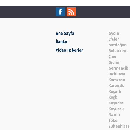
Ana Sayfa
Aydın
Efeler
İlanlar
Bozdoğan
Video Haberler
Buharkent
Çine
Didim
Germencik
İncirliova
Karacasu
Karpuzlu
Koçarlı
Köşk
Kuşadası
Kuyucak
Nazilli
Söke
Sultanhisar