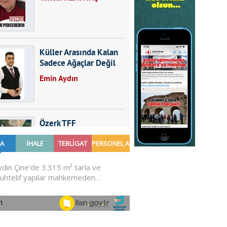
Küller Arasında Kalan
Sadece Ağaçlar Değil
Emin Aydın
Özerk TFF
Furkan SARICA
GÜNDEMDE NELER
OLMALI?
Ali Sarayköylü