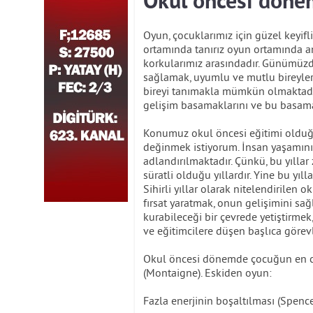
Okul öncesi dön
Oyun, çocuklarımız için güzel keyifli 
ortamında tanırız oyun ortamında anl
korkularımız arasındadır. Günümüzde
sağlamak, uyumlu ve mutlu bireyler 
bireyi tanımakla mümkün olmaktadır
gelişim basamaklarını ve bu basamak
Konumuz okul öncesi eğitimi olduğ
değinmek istiyorum. İnsan yaşamının i
adlandırılmaktadır. Çünkü, bu yıllar
süratli olduğu yıllardır. Yine bu yılla
Sihirli yıllar olarak nitelendirilen
fırsat yaratmak, onun gelişimini sağ
kurabileceği bir çevrede yetiştirm
ve eğitimcilere düşen başlıca görev
Okul öncesi dönemde çocuğun en cid
(Montaigne). Eskiden oyun:
Fazla enerjinin boşaltılması (Spence