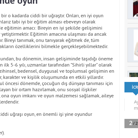
emde oyun
bir o kadarda ciddi bir uğraştır. Onları, en iyi oyun
arız tabi iyi bir eğitim alması ebeveyn olarak
 eğitimin amacı: Bireyin en iyi şekilde gelişimini
yetiştirmektir. Eğitimin amacına ulaşması da ancak
. Bireyi tanımak, onu tanıyarak eğitmek de, tüm
ların özelliklerini bilmekle gerçekleşebilmektedir.
undan, bu dönemin, insan gelişiminde taşıdığı öneme
lk 5-6 yılı, uzmanlar tarafından "Sihirli yıllar" olarak
 zihinsel, bedensel, duygusal ve toplumsal gelişimin en
r, karakter ve kişilik oluşumunda en etkili yıllardır.
 okul öncesi dönemde, çocuğun dış dünyayı tanıması için
layan bir ortam hazırlamak, onu sosyal ilişkiler
ek, ona oyun imkanı ve oyun malzemesi sağlamak, aileye
lerdendir.
di uğraşı oyun, en önemli işi yine oyundur
r).