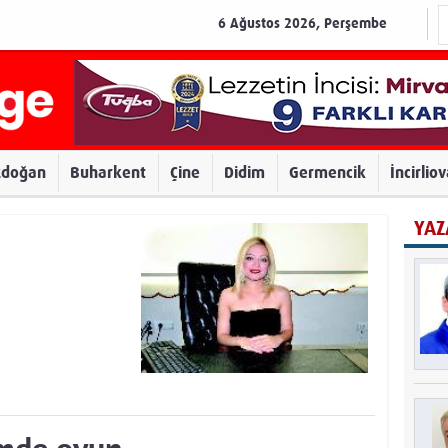
6 Ağustos 2026, Perşembe
zdoğan
Buharkent
Çine
Didim
Germencik
İncirlio
YAZ