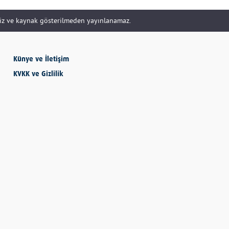
siz ve kaynak gösterilmeden yayınlanamaz.
SEVMESİNİ
BİLECEKSİN
Künye ve İletişim
Önder Eyvaz - Vaiz
KVKK ve Gizlilik
KENDİNE HAKSIZLIK
ETME
Derya Demir
AYDIN’IN ALTIN
MEYVESİ: İNCİR
Hatice Tosun