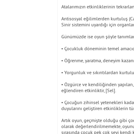
Atalarımızın etkinliklerinin tekrarla
Antisosyal eğilimlerden kurtuluş (Cat
Sinir sistemini uyardığı için organlar
Günümüzde ise oyun şöyle tanımla
• Çocukluk döneminin temel amacıd
• Öğrenme, yaratma, deneyim kazanma
• Yorgunluk ve sıkıntılardan kurtulu
• Özgürce ve kendiliğinden yapılan,
eğlendiren etkinliktir, [Sel].
• Çocuğun zihinsel yetenekleri kadar
duyularını geliştiren etkinliklerin t
Artık oyun, geçmişte olduğu gibi ço
olarak değerlendirilmemekte, oyunu
sırasında çocuk pek çok şeyi kendi