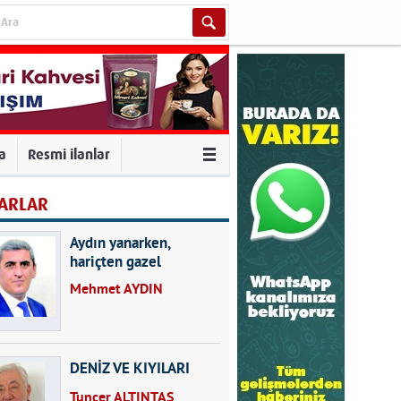
va
Resmi ilanlar
ARLAR
Aydın yanarken,
hariçten gazel
okuyarak kalpleri de
Mehmet AYDIN
kırmayın...
DENİZ VE KIYILARI
Tuncer ALTINTAŞ