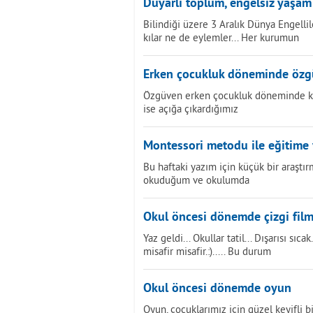
Duyarlı toplum, engelsiz yaşam
Bilindiği üzere 3 Aralık Dünya Engelli
kılar ne de eylemler... Her kurumun
Erken çocukluk döneminde öz
Özgüven erken çocukluk döneminde kaz
ise açığa çıkardığımız
Montessori metodu ile eğitime
Bu haftaki yazım için küçük bir araştı
okuduğum ve okulumda
Okul öncesi dönemde çizgi fil
Yaz geldi... Okullar tatil... Dışarısı sıc
misafir misafir.:)..... Bu durum
Okul öncesi dönemde oyun
Oyun, çocuklarımız için güzel keyifli bi