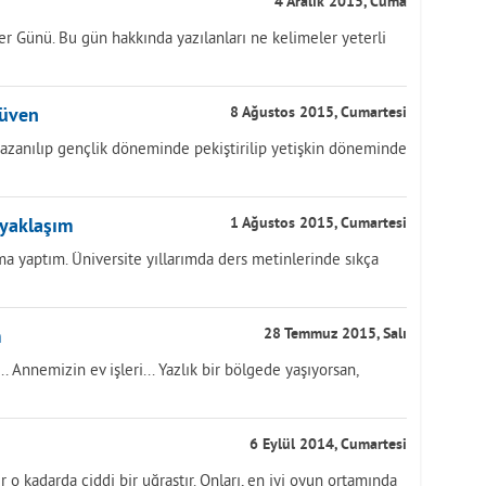
4 Aralık 2015, Cuma
ler Günü. Bu gün hakkında yazılanları ne kelimeler yeterli
güven
8 Ağustos 2015, Cumartesi
anılıp gençlik döneminde pekiştirilip yetişkin döneminde
 yaklaşım
1 Ağustos 2015, Cumartesi
rma yaptım. Üniversite yıllarımda ders metinlerinde sıkça
m
28 Temmuz 2015, Salı
ak... Annemizin ev işleri... Yazlık bir bölgede yaşıyorsan,
6 Eylül 2014, Cumartesi
r o kadarda ciddi bir uğraştır. Onları, en iyi oyun ortamında