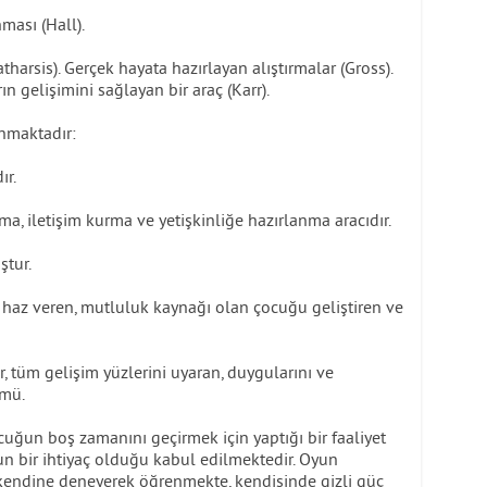
nması (Hall).
harsis). Gerçek hayata hazırlayan alıştırmalar (Gross).
ın gelişimini sağlayan bir araç (Karr).
nmaktadır:
ır.
, iletişim kurma ve yetişkinliğe hazırlanma aracıdır.
ştur.
 haz veren, mutluluk kaynağı olan çocuğu geliştiren ve
, tüm gelişim yüzlerini uyaran, duygularını ve
ümü.
cuğun boş zamanını geçirmek için yaptığı bir faaliyet
n bir ihtiyaç olduğu kabul edilmektedir. Oyun
 kendine deneyerek öğrenmekte, kendisinde gizli güç