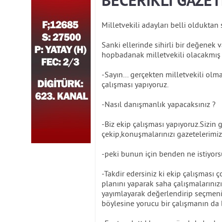
BECERİKLİ GAZETE
Milletvekili adayları belli olduktan s
Sanki ellerinde sihirli bir değenek 
hopbadanak milletvekili olacakmış gi
-Sayın… gerçekten milletvekili olmak
çalışması yapıyoruz.
-Nasıl danışmanlık yapacaksınız ?
-Biz ekip çalışması yapıyoruz.Sizin g
çekip,konuşmalarınızı gazetelerimi
-peki bunun için benden ne istiyor
-Takdir edersiniz ki ekip çalışması ç
planını yaparak saha çalışmalarınız
yayımlayarak değerlendirip seçmenini
böylesine yorucu bir çalışmanın da b