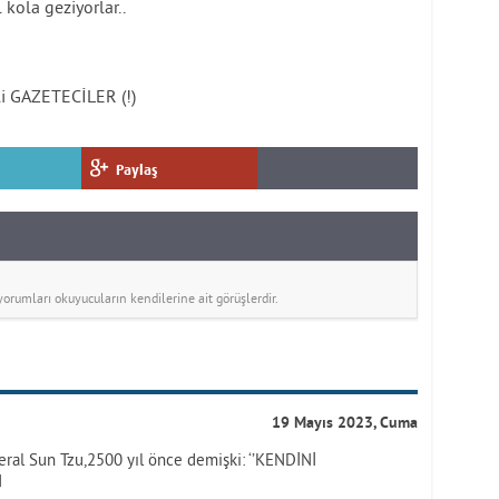
ola geziyorlar..
kli GAZETECİLER (!)
Paylaş
rumları okuyucuların kendilerine ait görüşlerdir.
19 Mayıs 2023, Cuma
neral Sun Tzu,2500 yıl önce demişki: ‘’KENDİNİ
N