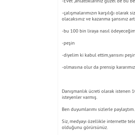
-Evet ,anlattıklarınız güzel de bu 
-çalışmalarımızın karşılığı olarak 
olacaksınız ve kazanma şansınız art
-bu 100 bin liraya nasıl ödeyeceğim
-peşin
-diyelim ki kabul ettim,yarısını peş
-olmasına olur da prensip kararımız 
Danışmanlık ücreti olarak istenen 10
isteyenler varmış.
Ben duyumlarımı sizlerle paylaştım.
Siz, medyayı özellikle internette tel
olduğunu görürsünüz.