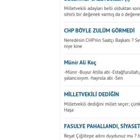
Milletvekili adayları belli olduktan sonr
sihirli bir değenek varmış da o değene
CHP BÖYLE ZULÜM GÖRMEDİ
Neredesin CHP’nin Saatçı Başkanı ? Seç
niye kine
Münir Ali Koç
-Münir -Buyur Atilla abi -Estağfurulla
yalancısıyım. -hayrola abi -Sen
MİLLETVEKİLİ DEDİĞİN
Milletvekili dediğini millet seçer; çünk
Haşa
FASULYE PAHALLANDI, SİYASE
Reşat Çiğiltepe adını duydunuz mu ? İs