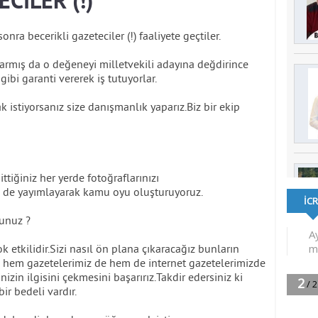
CİLER (!)
onra becerikli gazeteciler (!) faaliyete geçtiler.
varmış da o değeneyi milletvekili adayına değdirince
bi garanti vererek iş tutuyorlar.
 istiyorsanız size danışmanlık yaparız.Biz bir ekip
ittiğiniz her yerde fotoğraflarınızı
z de yayımlayarak kamu oyu oluşturuyoruz.
sunuz ?
ok etkilidir.Sizi nasıl ön plana çıkaracağız bunların
ı hem gazetelerimiz de hem de internet gazetelerimizde
zin ilgisini çekmesini başarırız.Takdir edersiniz ki
ir bedeli vardır.