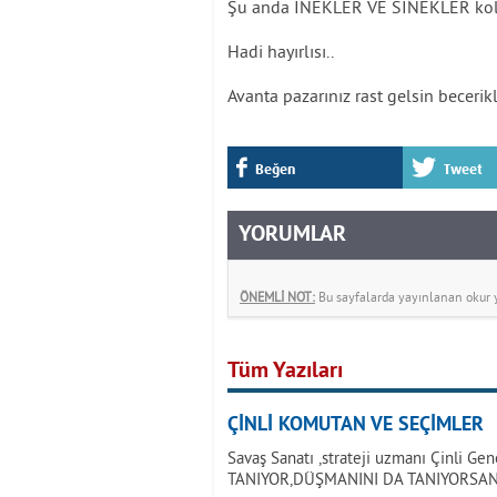
Şu anda İNEKLER VE SİNEKLER kol k
Hadi hayırlısı..
Avanta pazarınız rast gelsin beceri
Beğen
Tweet
YORUMLAR
ÖNEMLİ NOT:
Bu sayfalarda yayınlanan okur yo
Tüm Yazıları
ÇİNLİ KOMUTAN VE SEÇİMLER
Savaş Sanatı ,strateji uzmanı Çinli Ge
TANIYOR,DÜŞMANINI DA TANIYORSA