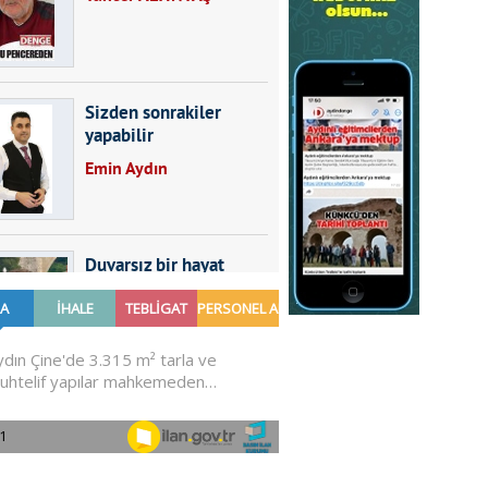
Sizden sonrakiler
yapabilir
Emin Aydın
Duvarsız bir hayat
Furkan SARICA
GÜNDEMDE NELER
OLMALI?
Ali Sarayköylü