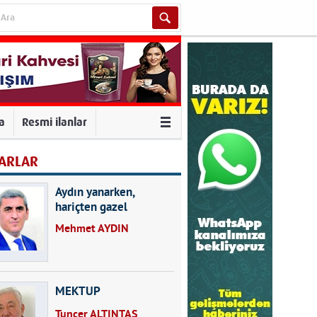
va
Resmi ilanlar
ARLAR
Aydın yanarken,
hariçten gazel
okuyarak kalpleri de
Mehmet AYDIN
kırmayın...
MEKTUP
Tuncer ALTINTAŞ