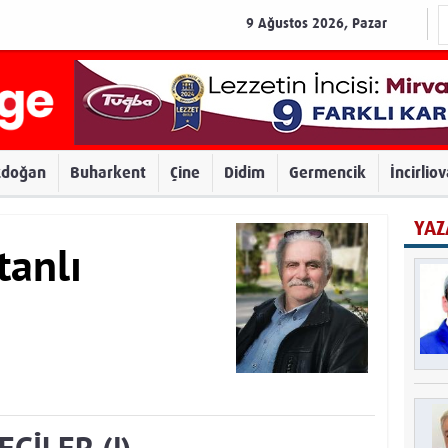
9 Ağustos 2026, Pazar
zdoğan
Buharkent
Çine
Didim
Germencik
İncirlio
YAZ
tanlı