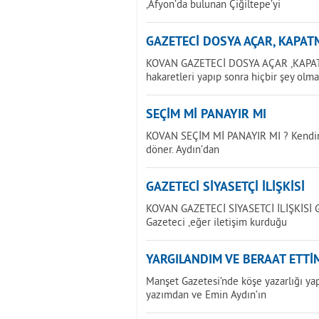
,Afyon’da bulunan Çiğiltepe’yi
GAZETECİ DOSYA AÇAR, KAPAT
KOVAN GAZETECİ DOSYA AÇAR ,KAPATMA
hakaretleri yapıp sonra hiçbir şey olm
SEÇİM Mİ PANAYIR MI
KOVAN SEÇİM Mİ PANAYIR MI ? Kendimi 
döner. Aydın’dan
GAZETECİ SİYASETÇİ İLİŞKİSİ
KOVAN GAZETECİ SİYASETCİ İLİŞKİSİ Gaz
Gazeteci ,eğer iletişim kurduğu
YARGILANDIM VE BERAAT ETTİ
Manşet Gazetesi’nde köşe yazarlığı ya
yazımdan ve Emin Aydın’ın