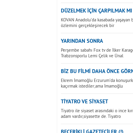
DÜZELMEK İÇİN ÇARPILMAK MI
KOVAN Anadolu’da kasabada yaşayan bi
özlemini gerçekleşirecek bir
YARINDAN SONRA
Perşembe sabahı Fox tv de İlker Karagö
Trabzonsporlu Lemi Çelik ve Ünal
BİZ BU FİLMİ DAHA ÖNCE GÖ
Ekrem İmamoğlu Erzurum’da konuşurken 
kaçırmak istediler;ama İmamoğlu
TİYATRO VE SİYASET
Tiyatro ile siyaset arasındaki o ince kı
adam vardır,siyasette de. Tiyatro
BECERİKLİ GAZETECİLER (!)