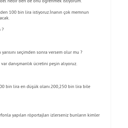
bedel nedir ben de onu öğrenmek istiyorum.
sizden 100 bin lira istiyoruz.İnanın çok memnun
acak.
 ?
in yarısını seçimden sonra versem olur mu ?
var danışmanlık ücretini peşin alıyoruz.
0 bin lira en düşük olanı.200,250 bin lira bile
efonla yapılan röportajları izlerseniz bunların kimler