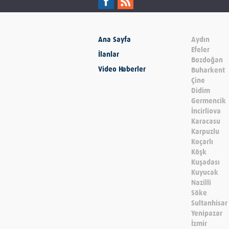
Ana Sayfa
Aydın
Efeler
İlanlar
Bozdoğan
Video Haberler
Buharkent
Çine
Didim
Germencik
İncirliova
Karacasu
Karpuzlu
Koçarlı
Köşk
Kuşadası
Kuyucak
Nazilli
Söke
Sultanhisar
Yenipazar
İzmir