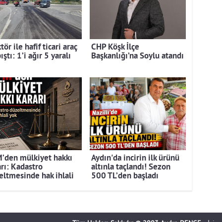
tör ile hafif ticari araç
CHP Köşk İlçe
ıştı: 1’i ağır 5 yaralı
Başkanlığı’na Soylu atandı
’den mülkiyet hakkı
Aydın'da incirin ilk ürünü
arı: Kadastro
altınla taçlandı! Sezon
eltmesinde hak ihlali
500 TL’den başladı