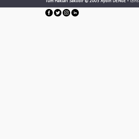
Tüm Hakları Saklıdır © 2003 Aydın DENGE
• İzin