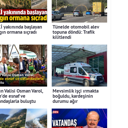
İ yakınında başlayan
Tünelde otomobil alev
gın ormana sıçradı
topuna döndü: Trafik
kilitlendi
ın Valisi Osman Varol,
Mevsimlik işçi ırmakta
e'de esnaf ve
boğuldu, kardeşinin
andaşlarla buluştu
durumu ağır