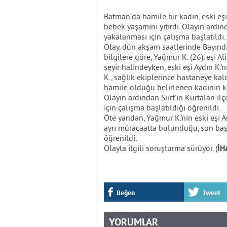
Batman’da hamile bir kadın, eski eşin
bebek yaşamını yitirdi. Olayın ardın
yakalanması için çalışma başlatıldı.
Olay, dün akşam saatlerinde Bayındı
bilgilere göre, Yağmur K. (26), eşi Al
seyir halindeyken, eski eşi Aydın K.'
K., sağlık ekiplerince hastaneye kald
hamile olduğu belirlenen kadının ka
Olayın ardından Siirt'in Kurtalan i
için çalışma başlatıldığı öğrenildi.
Öte yandan, Yağmur K.'nin eski eşi A
ayrı müracaatta bulunduğu, son baş
öğrenildi.
Olayla ilgili soruşturma sürüyor. (
İH
Beğen
Tweet
YORUMLAR