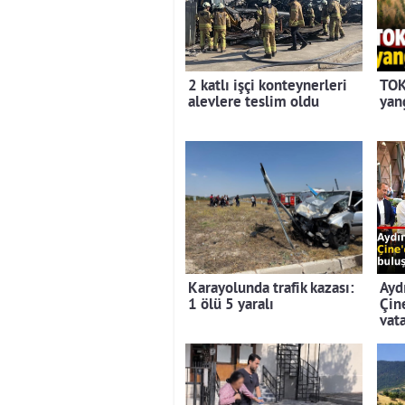
2 katlı işçi konteynerleri
TOK
alevlere teslim oldu
yan
Karayolunda trafik kazası:
Ayd
1 ölü 5 yaralı
Çin
vat