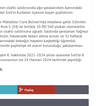
in silahlı saldırısında ağır yaralanırken, karnındaki
dan Siirt'in Kurtalan ilçesine kaçan şüphelinin
r Mahallesi Cizre Bulvarı’nda meydana geldi. Edinilen
i Rıza S. (34) ile birlikte 10 DD 560 plakalı otomobille
nın silahlı saldırısına uğradı. Saldırıda yaralanan Yağmur
ırıldı. Hastanede tedavi altına alınan ve 32 haftalık
rnındaki bebeğin hayatını kaybettiği öğrenildi.
lçesinde şüpheliye ait aracın bulunduğu, yakalanması
ydın K. hakkında 2021-2024 yılları arasında Siirt’te 8
vurusunun ise 24 Haziran 2024 tarihinde yapıldığı
)
A
Paylaş