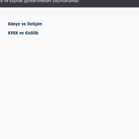
siz ve kaynak gösterilmeden yayınlanamaz.
SEVMESİNİ
Künye ve İletişim
BİLECEKSİN
KVKK ve Gizlilik
Önder Eyvaz - Vaiz
KENDİNE HAKSIZLIK
ETME
Derya Demir
AYDIN’IN ALTIN
MEYVESİ: İNCİR
Hatice Tosun