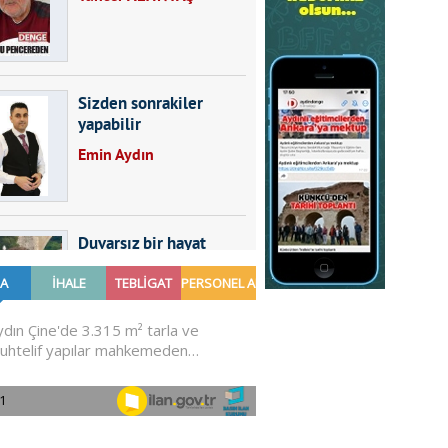
Sizden sonrakiler
yapabilir
Emin Aydın
Duvarsız bir hayat
Furkan SARICA
GÜNDEMDE NELER
OLMALI?
Ali Sarayköylü