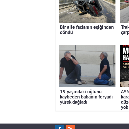
Bir aile facianın eşiğinden
Trak
döndü
çarp
19 yaşındaki oğlunu
AYM
kaybeden babanın feryadı
kar
yürek dağladı
düz
yok