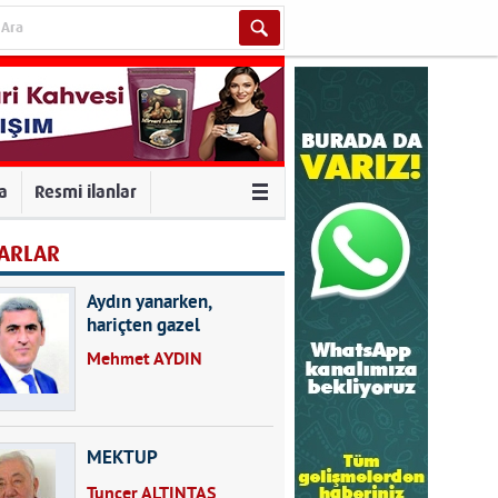
va
Resmi ilanlar
ARLAR
Aydın yanarken,
hariçten gazel
okuyarak kalpleri de
Mehmet AYDIN
kırmayın...
MEKTUP
Tuncer ALTINTAŞ