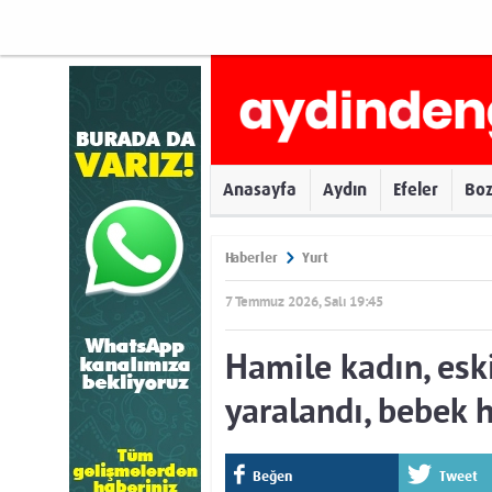
Anasayfa
Aydın
Efeler
Bo
Haberler
Yurt
7 Temmuz 2026, Salı 19:45
Hamile kadın, eski
yaralandı, bebek h
Beğen
Tweet