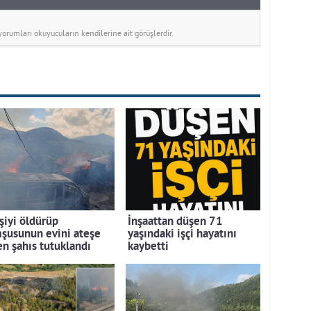
rumları okuyucuların kendilerine ait görüşlerdir.
şiyi öldürüp
İnşaattan düşen 71
şusunun evini ateşe
yaşındaki işçi hayatını
en şahıs tutuklandı
kaybetti